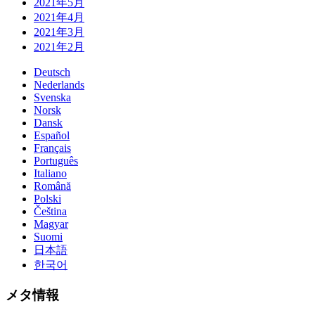
2021年5月
2021年4月
2021年3月
2021年2月
Deutsch
Nederlands
Svenska
Norsk
Dansk
Español
Français
Português
Italiano
Română
Polski
Čeština
Magyar
Suomi
日本語
한국어
メタ情報