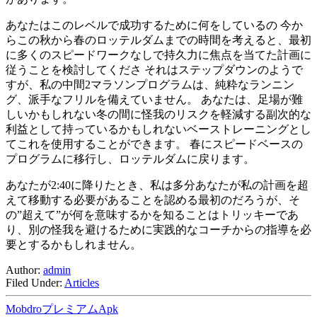
あなたはこのレベルで成功するために何をしているの 今か
らこの秋から春のロッテルダムまでの時間を考えると、最初
に多くのスピードワークなしで持久力に焦点を当てた計画に
従うことを検討してくださ それはステップダウンのようで
すが、私の中間2マラソンプログラムは、純粋なランニン
グ、派手なフリルを備えていません。 あなたは、足場が難
しいかもしれない冬の間に怪我のリスクを軽減する副次的な
利益として持っているかもしれないベーストレーニングとし
てこれを使用することができます。 春にスピードベースの
プログラムに移行し、ロッテルダムに戻ります。
あなたが2:40に降りたとき、私は多分あなたが私の計画を超
えて移動する必要があることを認める最初のだろうが、そ
の”超えて”が何を意味するかを知ることはトリッキーであ
り、別の怪我を避けるために実践的なコーチからの指導を必
要とするかもしれません。
Author:
admin
Filed Under:
Articles
MobdroプレミアムApk