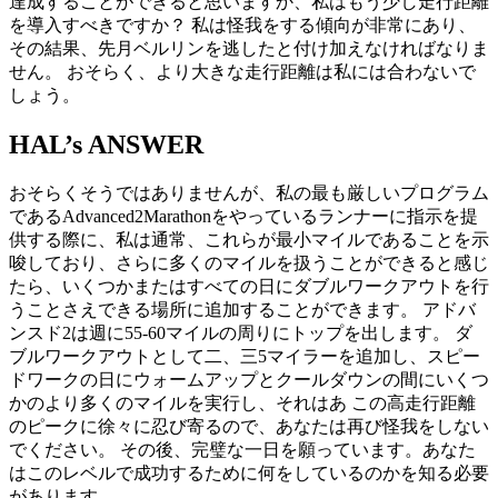
達成することができると思いますか、私はもう少し走行距離
を導入すべきですか？ 私は怪我をする傾向が非常にあり、
その結果、先月ベルリンを逃したと付け加えなければなりま
せん。 おそらく、より大きな走行距離は私には合わないで
しょう。
HAL’s ANSWER
おそらくそうではありませんが、私の最も厳しいプログラム
であるAdvanced2Marathonをやっているランナーに指示を提
供する際に、私は通常、これらが最小マイルであることを示
唆しており、さらに多くのマイルを扱うことができると感じ
たら、いくつかまたはすべての日にダブルワークアウトを行
うことさえできる場所に追加することができます。 アドバ
ンスド2は週に55-60マイルの周りにトップを出します。 ダ
ブルワークアウトとして二、三5マイラーを追加し、スピー
ドワークの日にウォームアップとクールダウンの間にいくつ
かのより多くのマイルを実行し、それはあ この高走行距離
のピークに徐々に忍び寄るので、あなたは再び怪我をしない
でください。 その後、完璧な一日を願っています。あなた
はこのレベルで成功するために何をしているのかを知る必要
があります。