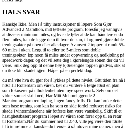
HALS SVAR
Kanskje Ikke, Men i å tilby instruksjoner til løpere Som Gjør
Advanced 2 Marathon, mitt tøffeste program, foreslår jeg vanligvis
at disse er minimum miles, og hvis de føler at de kan håndtere enda
flere miles, kan de legge dem til hvor de kan, til og med gjøre doble
treningsøkter på noen eller alle dager. Avansert 2 topper ut rundt 55-
60 miles i uken. Legg til to eller tre 5-milers som doble
treningsøkter, løp noen få miles under oppvarming og nedkjøling på
speedwork-dager, og det vil sette deg i kjørelengde sonen der du vil
være. Snik deg opp til denne høy kjørelengde toppen gradvis, slik at
du ikke blir skadet igjen. Håper på en perfekt dag.
du må vite hva du gjør for å lykkes på dette nivået. Gitt tiden fra nå i
høst Til Rotterdam om våren, bør du vurdere å følge først en plan
som fokuserer på utholdenhet uten mye speedwork. Selv om det
virker som et skritt ned, Har Mitt Mellomliggende 2
Maratonprogram ren løping, ingen fancy frills. Du kan bruke dette
som base trening som kan ha som en side fordel redusert risiko for
skade i vintermånedene når fotfeste kan være vanskelig. Skift til et
hastighetsbasert program i løpet av våren som fører opp til en retur
til Rotterdam.Når du kommer ned til 2:40, ville jeg være den første
til å innrømme at kanskje du trenger å gå utover mine planer, men å