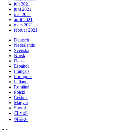
juli 2021
juni 2021
mai 2021
april 2021
mars 2021
februar 2021
Deutsch
Nederlands
Svenska
Norsk
Dansk
Español
Français
Português
Italiano
Română
Polski
Čeština
Magyar
Suomi
日本語
한국어