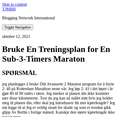
Skip to content
TJMBB
Blogging Network International
Toggle Navigation
oktober 12, 2021
Bruke En Treningsplan for En
Sub-3-Timers Maraton
SPØRSMÅL
jeg planlegger å bruke Ditt Avanserte 2 Maraton program for å bryte
2: 40 på Rotterdam Marathon neste vår. Jeg løp 2: 41 i det løpet i år
gjør 80 til 90 miles i uken. Jeg merker at planen din ikke kommer
nær disse kilometerne. Tror du jeg kan nå målet mitt hvis jeg holder
meg til planen din, eller skal jeg introdusere litt mer kjørelengde? Jeg
må legge til at Jeg er veldig utsatt for skade og som et resultat gikk
glipp Av Berlin i forrige måned. Kanskje den større kjørelengde ikke
passer meg.