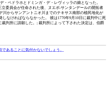
ル・デ・ペドラホとドミンガ・デ・レヴィッラの娘となった。
7年に王立委員会が任命された後、ヌエボ-サンタンデールの開拓者
デ川からサンアントニオ川までのテキサス南部の植民地化が
なければならなかった。 彼は1770年9月10日に裁判中に死
に裁判所に請願した。; 裁判所によって下された決定は、伯爵
的な名前であることに気付かないでしょう。