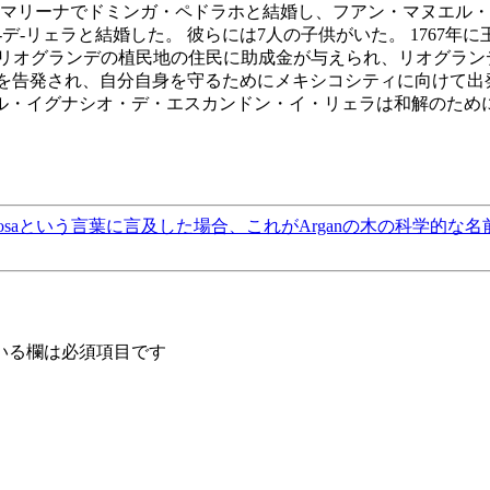
・ラ・マリーナでドミンガ・ペドラホと結婚し、フアン・マヌエ
ァ-デ-リェラと結婚した。 彼らには7人の子供がいた。 176
 リオグランデの植民地の住民に助成金が与えられ、リオグラン
正を告発され、自分自身を守るためにメキシコシティに向けて出発し
エル・イグナシオ・デ・エスカンドン・イ・リェラは和解のため
pinosaという言葉に言及した場合、これがArganの木の科学
いる欄は必須項目です