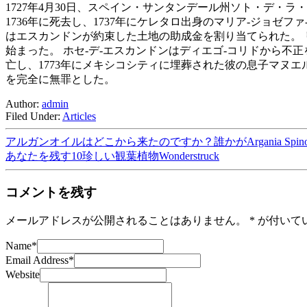
1727年4月30日、スペイン・サンタンデール州ソト・デ
1736年に死去し、1737年にケレタロ出身のマリア-ジョゼフ
はエスカンドンが約束した土地の助成金を割り当てられた。
始まった。 ホセ-デ-エスカンドンはディエゴ-コリドから不
亡し、1773年にメキシコシティに埋葬された彼の息子マヌ
を完全に無罪とした。
Author:
admin
Filed Under:
Articles
アルガンオイルはどこから来たのですか？誰かがArgania S
あなたを残す10珍しい観葉植物Wonderstruck
コメントを残す
メールアドレスが公開されることはありません。
*
が付いて
Name
*
Email Address
*
Website