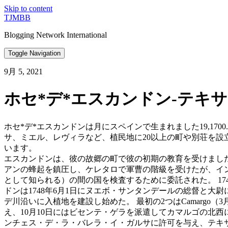
Skip to content
TJMBB
Blogging Network International
Toggle Navigation
9月 5, 2021
ホセ*デ*エスカンドン-テキ
ホセ*デ*エスカンドンは月にスペインで生まれました19,17
サ、ミエル、レヴィラなど、植民地に20以上の町や別荘を設
います。
エスカンドンは、彼の故郷の町で彼の初期の教育を受けました。
アンの蜂起を鎮圧し、ケレタロで軍曹の階級を受けたが、イン
として知られる）の間の国を検査するために委託された。 17
ドンは1748年6月1日にヌエボ・サンタンデールの総督と大
デ川沿いに入植地を建設し始めた。 最初の2つはCamargo（3
え、10月10日にはビセンテ・ゲラを派遣してカマルゴの北西に
ンチェス・デ・ラ・バレラ・イ・ガルサに許可を与え、テキ