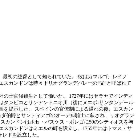
あり、最初の総督として知られていた。 彼はカマルゴ、レイノ
エスカンドンは時々下リオグランデバレーの”父”と呼ばれて
の士官候補生として働いた。 1727年にはセラヤでインディ
ンはタンピコとサンアントニオ川（後にヌエボ-サンタンデール
計画を提示した。 スペインの官僚制による遅れの後、エスカン
・ゴルダ伯爵とサンティアゴのオーデル騎士に叙され、リオグラン
22日、エスカンドンはホセ・バスケス・ボレゴに50のシティオスを与
、エスカンドンはミエルの町を設立し、1755年にはトマス・サ
ラレドを設立した。