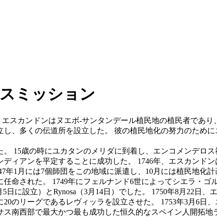
サスミッション
00. エスカンドンはヌエボ-サンタンデール植民地の植民者で
立し、多くの伝道所を設立した。 彼の植民地化の努力のために
 15歳の時にユカタンのメリダに到着し、エンコメンデロス社
ディアンを平定することに成功した。 1746年、エスカンド
47年1月には7個師団をこの地域に派遣し、10月には植民地化
尉に任命された。 1749年にフェルナンド6世によってシエラ
月5日に設立）とRynosa（3月14日）でした。 1750年8月
20のリーグであるレヴィッラを設立させた。 1753年3月6日
サス南西部で最大かつ最も成功した恒久的なスペイン人開拓地