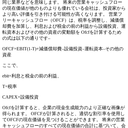
同じ業界などを意味します。 将来の営業キャッシュフロー
の現在価値が他のものよりも優れている会社は、投資家から
より高い評価を引き付ける可能性が高くなります。 営業フ
リーキャッシュフロー（OFCF）は、税率を調整し、減価償
却費を加算し、利息および税金の前の利益から設備投資、運
転資本およびその他の資産の変動額を Ofcfを計算するため
の式は以下の通りです–
OFCF=EBIT(1-T)+減価償却費–設備投資–運転資本–その他の
資産
ここで、
ebit=利息と税金の前の利益、
T=税率
CAPEX=設備投資
Ofcfを計算すると、企業の現金生成能力のより正確な画像が
得られます。 OFCFが計算されると、適切な割引率を使用し
てOFCFの現在価値を見つけることができます。 将来の営業
キャッシュフローのすべての現在価値の合計に基づいて、会