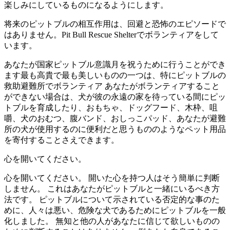
楽しみにしているものになるようにします。
将来のピットブルの相互作用は、回避と恐怖のエピソードで
はありません。Pit Bull Rescue Shelterでボランティアをして
います。
あなたが国家ピットブル意識月を祝うために行うことができ
ます最も高貴で最も美しいものの一つは、特にピットブルの
救助避難所でボランティア あなたがボランティアすること
ができない場合は、犬が彼の永遠の家を待っている間にピッ
トブルを育成したり、おもちゃ、ドッグフード、木枠、咀
嚼、犬のおむつ、腹バンド、おしっこパッド、あなたが避難
所の犬が使用するのに便利だと思うもののようなペット用品
を寄付することさえできます。
心を開いてください。
心を開いてください。 開いた心を持つ人はそう簡単に判断
しません。 これはあなたがピットブルと一緒にいるべき方
法です。 ピットブルについて示されている否定的な事のた
めに、人々は悪い、危険な犬であるためにピットブルを一般
化しました。 無知と他の人があなたに信じて欲しいものの