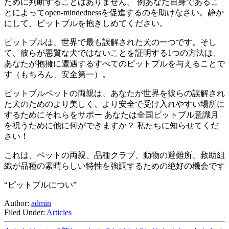
ために判断することはありません。 例あなた自身であるこ
とによってopen-mindednessを促進するのを助けなさい。静か
にして、ピットブルを抱きしめてください。
ピットブルは、世界で最も誤解された犬の一つです。そし
て、彼らが悪質な犬ではないことを証明する1つの方法は、
あなたが抱擁に遭遇するすべてのピットブルを与えることで
す（もちろん、安全第一）。
ピットブルペットの両親は、あなたが世界を彼らの誤解され
た犬のためのより美しく、より安全で受け入れやすい場所に
するためにそれらをサポー あなたは全国ピットブル意識月
を祝うために他に何ができますか？ 私たちに知らせてくだ
さい！
これは、ペットの両親、品種クラブ、動物の避難所、救助組
織が品種の素晴らしい特性を強調するための絶好の機会です
“ピットブルについ”
Author:
admin
Filed Under:
Articles