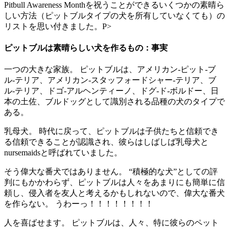
Pitbull Awareness Monthを祝うことができるいくつかの素晴ら
しい方法（ピットブルタイプの犬を所有していなくても）の
リストを思い付きました。P>
ピットブルは素晴らしい犬を作るもの：事実
一つの大きな家族。 ピットブルは、アメリカン-ピット-ブ
ル-テリア、アメリカン-スタッフォードシャー-テリア、ブ
ル-テリア、ドゴ-アルヘンティーノ、ドグ-ド-ボルドー、日
本の土佐、ブルドッグとして識別される品種の犬のタイプで
ある。
乳母犬。 時代に戻って、ピットブルは子供たちと信頼でき
る信頼できることが認識され、彼らはしばしば乳母犬と
nursemaidsと呼ばれていました。
そう偉大な番犬ではありません。 “積極的な犬”としての評
判にもかかわらず、ピットブルは人々をあまりにも簡単に信
頼し、侵入者を友人と考えるかもしれないので、偉大な番犬
を作らない。 うわーっ！！！！！！！！
人を喜ばせます。 ピットブルは、人々、特に彼らのペット