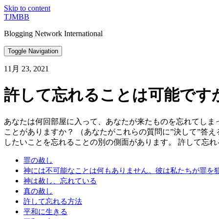
Skip to content
TJMBB
Blogging Network International
Toggle Navigation
11月 23, 2021
許して忘れることは可能です
あなたは何回部屋に入って、あなたが来たものを忘れてしま
ことがありますか？ （あなたがこれらの質問に”決して”答
したいことを忘れることの別の側面があります。 許して忘れ
罪の赦し
神には不可能なことは何もありません。彼は私たちが罪を
神は赦し、忘れている
真の赦し
許して忘れる方法
平和に生きる