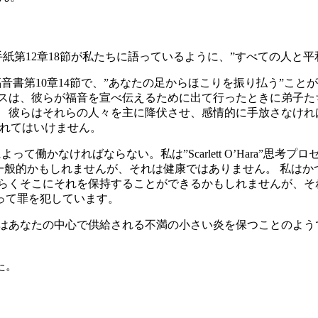
紙第12章18節が私たちに語っているように、”すべての人と
音書第10章14節で、”あなたの足からほこりを振り払う”こ
スは、彼らが福音を宣べ伝えるために出て行ったときに弟子た
。 彼らはそれらの人々を主に降伏させ、感情的に手放さなけれ
忘れてはいけません。
て働かなければならない。私は”Scarlett O’Hara”思考
一般的かもしれませんが、それは健康ではありません。 私は
ばらくそこにそれを保持することができるかもしれませんが、そ
って罪を犯しています。
れはあなたの中心で供給される不満の小さい炎を保つことのよう
た。