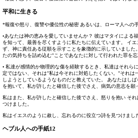
平和に生きる
*報復や怒り、復讐や優位性の秘密 あるいは、ローマ人への手
•あなたは神の恵みを愛していませんか？ 彼はマタイによる福
を知って、最善を尽くすように私たちに伝えています。 イエ
ず、神に責任ある従順を示すことを象徴的に示していました
たの気持ちを詰め込む”ことであなたに対して行われた罪を
• 私達が感情的か物理的な傷を経験するとき、私達はそれらによっ
定ではない、それは”私は今それに対処したくない。”それは
しようとしているようなものだと教えていた。 あなたはし
を抱いて、私が許したと確信した後でさえ、病気の意志を願
私はまた、私が許したと確信した後でさえ、怒りを抱い そ
つけました。
私はイエスのように赦し、忘れるのに役立つ詩を見つけまし
ヘブル人への手紙12