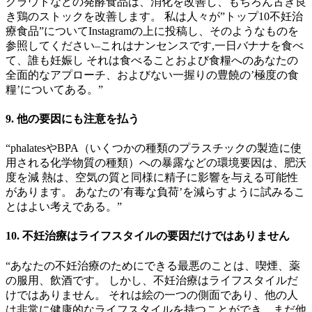
クラウトなどの発酵食品は、消化を改善し、もちろん古き良
き鶏のストックを改善します。 私は人々が”トップ10不妊治
療食品”についてInstagramの上に投稿し、そのようなものを
参照してください–これはナンセンスです,一日バナナを食べ
て、誰も妊娠し それは食べることおよび食糧へのあなたの
全面的なアプローチ、およびない一握りの豊饒の’極度の食
糧’についてある。”
9. 他の要因にも注意を払う
“phalatesやBPA（いくつかの種類のプラスチックの製造に使
用される化学物質の種類）への暴露などの環境要因は、肥沃
度を減 熱は、空気の質と同様に精子に影響を与える可能性
があります。 あなたの’有毒な負荷’を減らすように試みるこ
とはよい考えである。”
10. 不妊治療はライフスタイルの要因だけではありません
“あなたの不妊治療のためにできる最悪のことは、喫煙、薬
の服用、飲酒です。 しかし、不妊治療はライフスタイルだ
けではありません。 それは絵の一つの側面であり、他の人
は非常に健康的なライフスタイルを持つことができ、まだ他