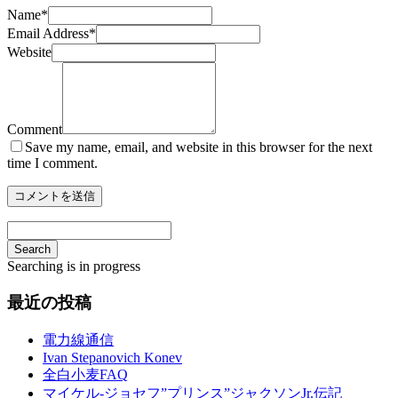
Name
*
Email Address
*
Website
Comment
Save my name, email, and website in this browser for the next
time I comment.
Search
Searching is in progress
最近の投稿
電力線通信
Ivan Stepanovich Konev
全白小麦FAQ
マイケル-ジョセフ”プリンス”ジャクソンJr.伝記