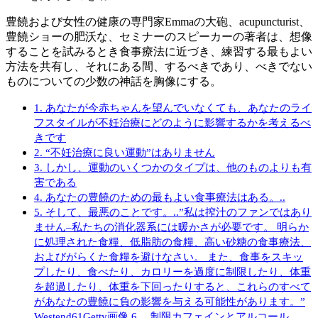
豊饒および女性の健康の専門家Emmaの大砲、acupuncturist、
豊饒ショーの肥沃な、セミナーのスピーカーの著者は、想像
することを試みるとき食事療法に近づき、練習する最もよい
方法を共有し、それにある間、するべきであり、べきでない
ものについての少数の神話を胸像にする。
1. あなたが今赤ちゃんを望んでいなくても、あなたのライ
フスタイルが不妊治療にどのように影響するかを考えるべ
きです
2. “不妊治療に良い運動”はありません
3. しかし、運動のいくつかのタイプは、他のものよりも有
害である
4. あなたの豊饒のための最もよい食事療法はある。..
5. そして、最悪のことです。..”私は搾汁のファンではあり
ません–私たちの消化器系には暖かさが必要です。 明らか
に処理された食糧、低脂肪の食糧、高い砂糖の食事療法、
およびがらくた食糧を避けなさい。 また、食事をスキッ
プしたり、食べたり、カロリーを過度に制限したり、体重
を超過したり、体重を下回ったりすると、これらのすべて
があなたの豊饒に負の影響を与える可能性があります。”
Westend61Getty画像 6。 制限カフェインとアルコール