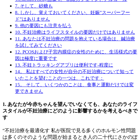
7. そして、砂糖も
8. しかし、覚えておいてください、妊娠”スーパーフー
ド”はありません
9. 他の要因にも注意を払う
10. 不妊治療はライフスタイルの要因だけではありません
11. あなたは不妊治療の問題を抱えている場合は、鍼治療
を試してみてください
12. PCOSおよび子宮内膜症の女性のために、生活様式の要
因は極度に重要です
13. 不妊トラッキングアプリは便利です-程度に
14。 私はすべての女性が自分の不妊治療について知って
いたことを望むことの一つは、これです：
15。 そして、いくつかのことは、食事と運動だけでは変
更できません
1. あなたが今赤ちゃんを望んでいなくても、あなたのライフ
スタイルが不妊治療にどのように影響するかを考えるべきで
す
“不妊治療を最適化す 私が医院で見る多くのホルモン性問題
は多くのそのような問題が始まるとき人の二十代にさかのぼ