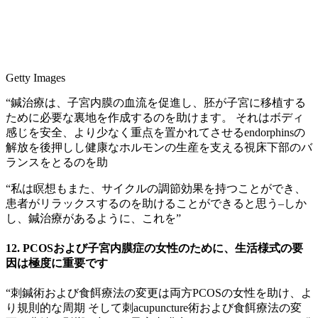
Getty Images
“鍼治療は、子宮内膜の血流を促進し、胚が子宮に移植する
ために必要な裏地を作成するのを助けます。 それはボディ
感じを安全、より少なく重点を置かれてさせるendorphinsの
解放を後押しし健康なホルモンの生産を支える視床下部のバ
ランスをとるのを助
“私は瞑想もまた、サイクルの調節効果を持つことができ、
患者がリラックスするのを助けることができると思う–しか
し、鍼治療があるように、これを”
12. PCOSおよび子宮内膜症の女性のために、生活様式の要
因は極度に重要です
“刺鍼術および食餌療法の変更は両方PCOSの女性を助け、よ
り規則的な周期 そして刺acupuncture術および食餌療法の変