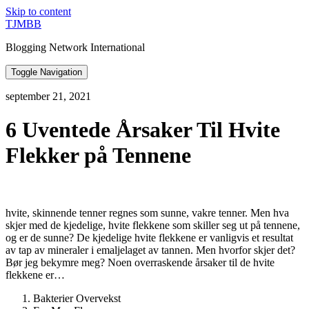
Skip to content
TJMBB
Blogging Network International
Toggle Navigation
september 21, 2021
6 Uventede Årsaker Til Hvite
Flekker på Tennene
hvite, skinnende tenner regnes som sunne, vakre tenner. Men hva
skjer med de kjedelige, hvite flekkene som skiller seg ut på tennene,
og er de sunne? De kjedelige hvite flekkene er vanligvis et resultat
av tap av mineraler i emaljelaget av tannen. Men hvorfor skjer det?
Bør jeg bekymre meg? Noen overraskende årsaker til de hvite
flekkene er…
Bakterier Overvekst