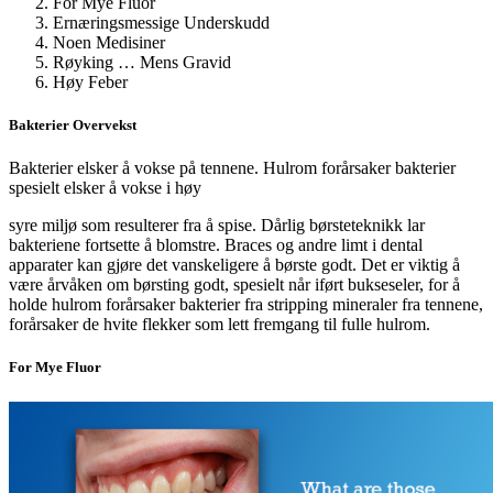
For Mye Fluor
Ernæringsmessige Underskudd
Noen Medisiner
Røyking … Mens Gravid
Høy Feber
Bakterier Overvekst
Bakterier elsker å vokse på tennene. Hulrom forårsaker bakterier
spesielt elsker å vokse i høy
syre miljø som resulterer fra å spise. Dårlig børsteteknikk lar
bakteriene fortsette å blomstre. Braces og andre limt i dental
apparater kan gjøre det vanskeligere å børste godt. Det er viktig å
være årvåken om børsting godt, spesielt når iført bukseseler, for å
holde hulrom forårsaker bakterier fra stripping mineraler fra tennene,
forårsaker de hvite flekker som lett fremgang til fulle hulrom.
For Mye Fluor