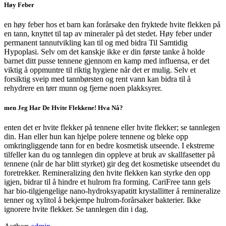
Høy Feber
en høy feber hos et barn kan forårsake den fryktede hvite flekken på
en tann, knyttet til tap av mineraler på det stedet. Høy feber under
permanent tannutvikling kan til og med bidra Til Samtidig
Hypoplasi. Selv om det kanskje ikke er din første tanke å holde
barnet ditt pusse tennene gjennom en kamp med influensa, er det
viktig å oppmuntre til riktig hygiene når det er mulig. Selv et
forsiktig sveip med tannbørsten og rent vann kan bidra til å
rehydrere en tørr munn og fjerne noen plakksyrer.
men Jeg Har De Hvite Flekkene! Hva Nå?
enten det er hvite flekker på tennene eller hvite flekker; se tannlegen
din. Han eller hun kan hjelpe polere tennene og bleke opp
omkringliggende tann for en bedre kosmetisk utseende. I ekstreme
tilfeller kan du og tannlegen din oppleve at bruk av skallfasetter på
tennene (når de har blitt styrket) gir deg det kosmetiske utseendet du
foretrekker. Remineralizing den hvite flekken kan styrke den opp
igjen, bidrar til å hindre et hulrom fra forming. CariFree tann gels
har bio-tilgjengelige nano-hydroksyapatitt krystallitter å remineralize
tenner og xylitol å bekjempe hulrom-forårsaker bakterier. Ikke
ignorere hvite flekker. Se tannlegen din i dag.