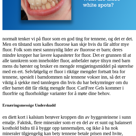
normalt tenker vi på fluor som en god ting for tennene, og det er det.
Men en tilstand som kalles fluorose kan skje hvis du får altfor mye
fluor. Folk som mest sannsynlig lider av fluorose er barn; deres
mindre kropper har lavere kapasiteter for fluor. Det er grunnen til at
alle tannkrem som inneholder fluor, anbefaler nøye tilsyn med barn
mens du børster og bruker en mengde rengjøringsmiddel på størrelse
med en ert. Selvfølgelig er fluor i riktige mengder fortsatt bra for
tennene, spesielt i barndommen når tennene vokser inn, så det er
viktig å sjekke med tannlegen din hvis du har bekymringer om du
eller barnet ditt får riktig mengde fluor. CariFree Gels kommer i
fluorfrie og fluorholdige varianter for å møte dine behov.
Ernæringsmessige Underskudd
en diett kort i kalsium berøver kroppen din av byggesteinene i sunn
emalje. Faktisk, flere mineraler som er en del av et sunt og balansert
kosthold bidra til å bygge opp tannemaljen, og ikke å ha nok
mineraler tilgjengelig kan bety tennene betale prisen med hvite,