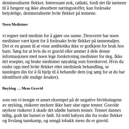
demineraliserte flekker. Interessant nok, cøliaki, fordi det får tarmene
til å fungere og ikke absorbere næringsstoffer, kan forårsake
betydelige, demineraliserte hvite flekker på tennene.
Noen Medisiner
vi regner med medisin for å gjøre oss sunne. Dessverre har noen
medisiner vært kjent for å forårsake hvite flekker på tannemaljen.
Det er en grunn til at visse antibiotika ikke er godkjent for bruk hos
barn. Sørg for at hvis du er gravid eller ammer å dele denne
informasjonen med noen lege forskrivning medisiner for deg. Ikke
del resepter, og bruke medisiner nøyaktig som foreskrevet. Hvis du
ender opp med hvite flekker etter medisinsk behandling, se
tannlegen din for å få hjelp til å behandle dem (og sørg for at du har
identifisert alle mulige årsaker).
Røyking … Mens Gravid
som om vi trengte et annet eksempel på de negative bivirkningene
av røyking, risikerer røykere ikke bare sine egne tenner. Gravide
røykere risikerer å skade det ufødte barnets tenner. Tenner dannes
tidlig, godt før barnet er født. Så redd babyen din fra svake flekker
og livslang tannkamp, og unngå tobakk mens du er gravid.