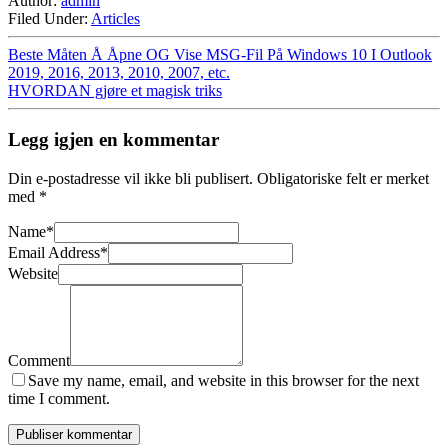
Author:
admin
Filed Under:
Articles
Beste Måten Å Åpne OG Vise MSG-Fil På Windows 10 I Outlook
2019, 2016, 2013, 2010, 2007, etc.
HVORDAN gjøre et magisk triks
Legg igjen en kommentar
Din e-postadresse vil ikke bli publisert.
Obligatoriske felt er merket
med
*
Name
*
Email Address
*
Website
Comment
Save my name, email, and website in this browser for the next
time I comment.