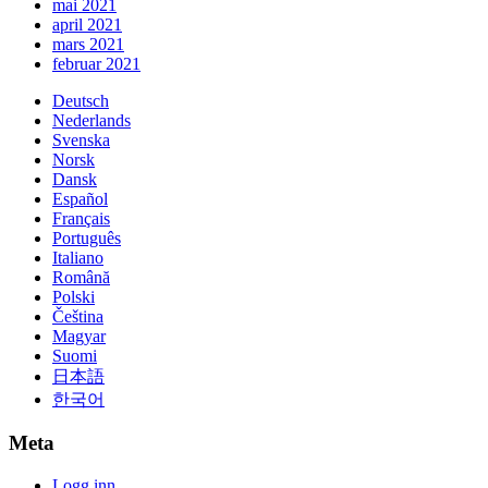
mai 2021
april 2021
mars 2021
februar 2021
Deutsch
Nederlands
Svenska
Norsk
Dansk
Español
Français
Português
Italiano
Română
Polski
Čeština
Magyar
Suomi
日本語
한국어
Meta
Logg inn