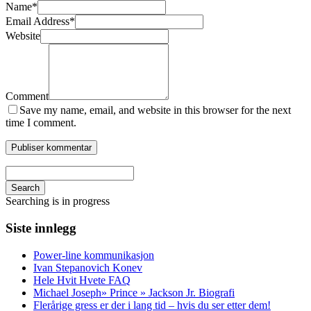
Name
*
Email Address
*
Website
Comment
Save my name, email, and website in this browser for the next
time I comment.
Search
Searching is in progress
Siste innlegg
Power-line kommunikasjon
Ivan Stepanovich Konev
Hele Hvit Hvete FAQ
Michael Joseph» Prince » Jackson Jr. Biografi
Flerårige gress er der i lang tid – hvis du ser etter dem!