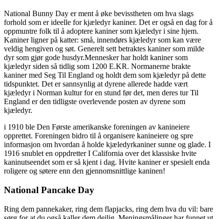
National Bunny Day er ment å øke bevisstheten om hva slags
forhold som er ideelle for kjæledyr kaniner. Det er også en dag for å
oppmuntre folk til å adoptere kaniner som kjæledyr i sine hjem.
Kaniner ligner på katter: små, innendørs kjæledyr som kan være
veldig hengiven og søt. Generelt sett betraktes kaniner som milde
dyr som gjør gode husdyr.Mennesker har holdt kaniner som
kjæledyr siden så tidlig som 1200 E.KR. Normanerne brakte
kaniner med Seg Til England og holdt dem som kjæledyr på dette
tidspunktet. Det er sannsynlig at dyrene allerede hadde vært
kjæledyr i Norman kultur for en stund før det, men deres tur Til
England er den tidligste overlevende posten av dyrene som
kjæledyr.
i 1910 ble Den Første amerikanske foreningen av kanineiere
opprettet. Foreningen bidro til å organisere kanineiere og spre
informasjon om hvordan å holde kjæledyrkaniner sunne og glade. I
1916 snublet en oppdretter I California over det klassiske hvite
kaninutseendet som er så kjent i dag. Hvite kaniner er spesielt enda
roligere og søtere enn den gjennomsnittlige kaninen!
National Pancake Day
Ring dem pannekaker, ring dem flapjacks, ring dem hva du vil: bare
sørg for at du også kaller dem deilig. Meningsmålinger har funnet ut