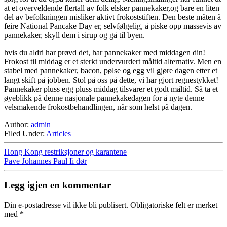
at et overveldende flertall av folk elsker pannekaker,og bare en liten
del av befolkningen misliker aktivt frokoststiften. Den beste måten å
feire National Pancake Day er, selvfølgelig, å piske opp massevis av
pannekaker, skyll dem i sirup og gå til byen.
hvis du aldri har prøvd det, har pannekaker med middagen din!
Frokost til middag er et sterkt undervurdert måltid alternativ. Men en
stabel med pannekaker, bacon, pølse og egg vil gjøre dagen etter et
langt skift på jobben. Stol på oss på dette, vi har gjort regnestykket!
Pannekaker pluss egg pluss middag tilsvarer et godt måltid. Så ta et
øyeblikk på denne nasjonale pannekakedagen for å nyte denne
velsmakende frokostbehandlingen, når som helst på dagen.
Author:
admin
Filed Under:
Articles
Hong Kong restriksjoner og karantene
Pave Johannes Paul Ii dør
Legg igjen en kommentar
Din e-postadresse vil ikke bli publisert.
Obligatoriske felt er merket
med
*