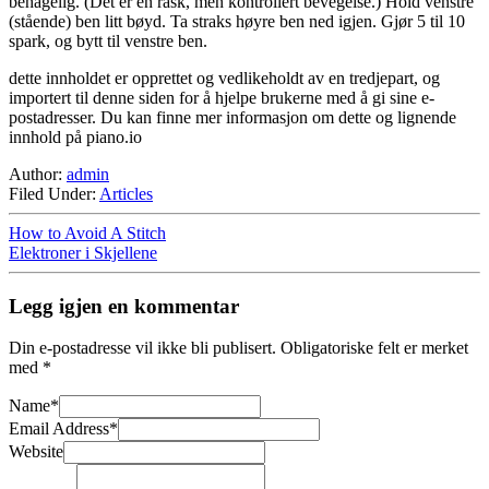
behagelig. (Det er en rask, men kontrollert bevegelse.) Hold venstre
(stående) ben litt bøyd. Ta straks høyre ben ned igjen. Gjør 5 til 10
spark, og bytt til venstre ben.
dette innholdet er opprettet og vedlikeholdt av en tredjepart, og
importert til denne siden for å hjelpe brukerne med å gi sine e-
postadresser. Du kan finne mer informasjon om dette og lignende
innhold på piano.io
Author:
admin
Filed Under:
Articles
How to Avoid A Stitch
Elektroner i Skjellene
Legg igjen en kommentar
Din e-postadresse vil ikke bli publisert.
Obligatoriske felt er merket
med
*
Name
*
Email Address
*
Website