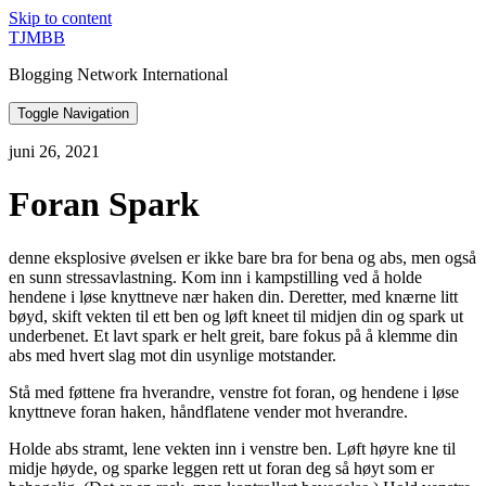
Skip to content
TJMBB
Blogging Network International
Toggle Navigation
juni 26, 2021
Foran Spark
denne eksplosive øvelsen er ikke bare bra for bena og abs, men også
en sunn stressavlastning. Kom inn i kampstilling ved å holde
hendene i løse knyttneve nær haken din. Deretter, med knærne litt
bøyd, skift vekten til ett ben og løft kneet til midjen din og spark ut
underbenet. Et lavt spark er helt greit, bare fokus på å klemme din
abs med hvert slag mot din usynlige motstander.
Stå med føttene fra hverandre, venstre fot foran, og hendene i løse
knyttneve foran haken, håndflatene vender mot hverandre.
Holde abs stramt, lene vekten inn i venstre ben. Løft høyre kne til
midje høyde, og sparke leggen rett ut foran deg så høyt som er