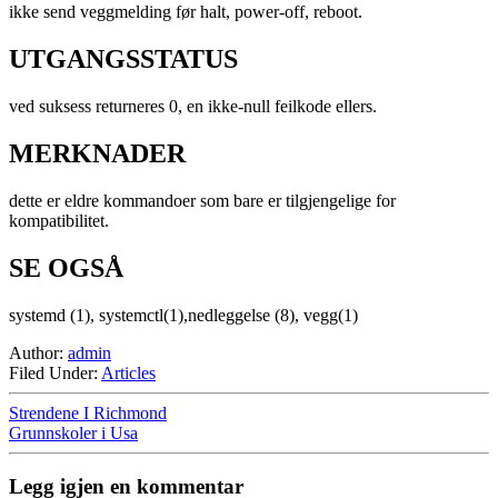
ikke send veggmelding før halt, power-off, reboot.
UTGANGSSTATUS
ved suksess returneres 0, en ikke-null feilkode ellers.
MERKNADER
dette er eldre kommandoer som bare er tilgjengelige for
kompatibilitet.
SE OGSÅ
systemd (1), systemctl(1),nedleggelse (8), vegg(1)
Author:
admin
Filed Under:
Articles
Strendene I Richmond
Grunnskoler i Usa
Legg igjen en kommentar