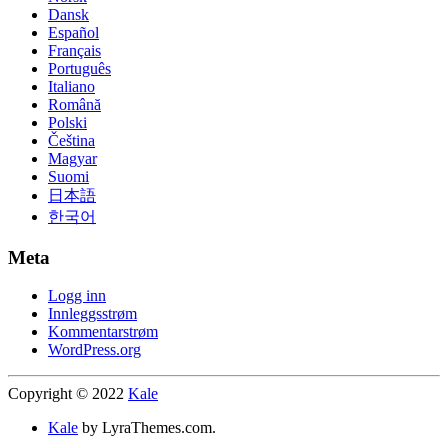
Dansk
Español
Français
Português
Italiano
Română
Polski
Čeština
Magyar
Suomi
日本語
한국어
Meta
Logg inn
Innleggsstrøm
Kommentarstrøm
WordPress.org
Copyright © 2022
Kale
Kale
by LyraThemes.com.