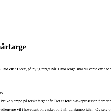
hårfarge
 Rid eller Licex, på nylig farget hår. Hvor lenge skal du vente etter beha
e:
 å bruke sjampo på ferskt farget hår. Det er fordi vaskeprosessen fjerner
rediensene vil i hovedsak bli vasket bort når du sjampo igjen. Og selv om