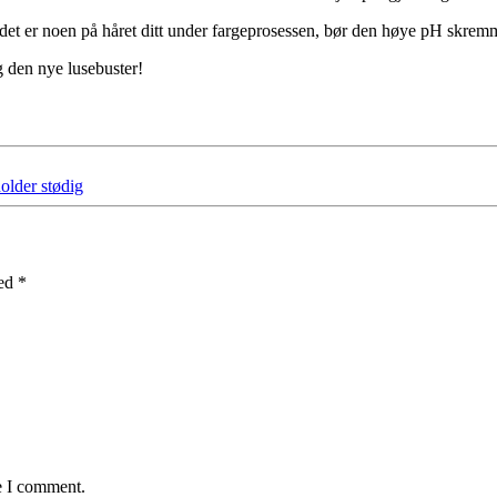
hvis det er noen på håret ditt under fargeprosessen, bør den høye pH skr
g den nye lusebuster!
older stødig
med
*
e I comment.