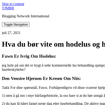
Skip to content
TJMBB
Blogging Network International
Toggle Navigation
juli 27, 2021
Hva du bør vite om hodelus og 
Fawn Er Ivrig Om Hodelus:
jeg lurte på om det er trygt å sette kommersielle lus behandling sjampo,
lusebeskyttelse?
Den Venstre Hjernen Er Kresen Om Nits:
Takk For dine spørsmål, Fawn. Forhåpentligvis vil disse svarene hjelp
1) uten å gå inn i mye hårfargehistorie, la oss bare si at du bør unngå
2) du kan få håret farget neste dag etter lusebehandling. De aktive ing