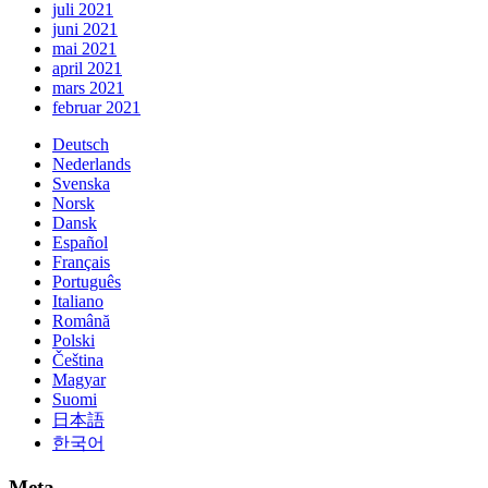
juli 2021
juni 2021
mai 2021
april 2021
mars 2021
februar 2021
Deutsch
Nederlands
Svenska
Norsk
Dansk
Español
Français
Português
Italiano
Română
Polski
Čeština
Magyar
Suomi
日本語
한국어
Meta