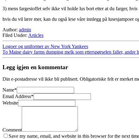
3) mens fargestoffet selv ikke vil holde lus bort etter at du farger, 
hvis du vil lære mer, kan du også lese våre innlegg på lusesjampoer o
Author:
admin
Filed Under:
Articles
Logoer og uniformer av New York Yankees
To Maine dairy farms dumping melk som etterspørselen faller, andre h
Legg igjen en kommentar
Din e-postadresse vil ikke bli publisert.
Obligatoriske felt er merket 
Name
*
Email Address
*
Website
Comment
Save my name, email, and website in this browser for the next tim