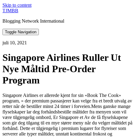
Skip to content
TJMBB
Blogging Network International
Toggle Navigation
juli 10, 2021
Singapore Airlines Ruller Ut
Nye Måltid Pre-Order
Program
Singapore Airlines er allerede kjent for sin «Book The Cook»
program, » der premium passasjerer kan velge fra et bredt utvalg av
retter når de bestiller minst 24 timer i forveien.Mens ganske mange
flyselskaper lar deg forhåndsbestille måltider fra menyen som vil
være tilgjengelig ombord, Er Singapore et Av de få flyselskapene
som gir deg tilgang til en mye større meny når du velger måltidet på
forhånd. Dette er tilgjengelig i premium lugarer for flyreiser som
serverer alle typer måltider, unntatt kontinental frokost og