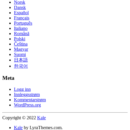
Norsk
Dansk
Español
Français
Português
Italiano
Română
Polski
Čeština
Magyar
Suomi
日本語
한국어
Meta
Logg inn
Innleggsstrøm
Kommentarstrøm
WordPress.org
Copyright © 2022
Kale
Kale
by LyraThemes.com.