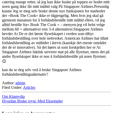
catering mange retter, så jeg kan ikke huske på toppen av hodet mitt
noen gang ikke får mitt måltid valg På Singapore Airlines.Personlig
kunne Jeg se meg selv bruke denne nye funksjonen for markeder
der «Book The Cook» ikke er tilgjengelig. Men hvis jeg skal gå
gjennom innsatsen for å forhåndsbestille mitt måltid ellers, vil jeg
alltid bestille fra» Book The Cook » – menyen-jeg vil helst velge
mellom 60 + alternativer enn 3-4 alternativer.Singapore Airlines
hevder At De er det første flyselskapet i verden som tilbyr
forhåndsbestilling over hele nettverket. American Airlines har tillatt
forhåndsbestilling av måltider i årevis (kanskje det eneste området
der de er innovative). Så det høres ut som forskjellen her er At
Singapore Airlines faktisk serverer mat på alle flyreiser, mens det på
andre flyselskaper ikke er noe å forhåndsbestille på noen flyreiser.
😉
kan du se deg selv ved å bruke Singapore Airlines
forhåndsbestillingsalternativ?
Author:
admin
Filed Under:
Articles
Om Klamydia
Hvordan Bruke rsync Med Eksempler