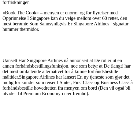
forfriskninger.
«Book The Cook» – menyen er enorm, og for flyreiser med
Opprinnelse I Singapore kan du velge mellom over 60 retter, den
mest berømte Som Sannsynligvis Er Singapore Airlines ‘ signatur
hummer thermidor.
Uansett Har Singapore Airlines nå annonsert at De ruller ut en
annen forhåndsbestillingsfunksjon, noe som betyr at De (langt) har
det mest omfattende alternativet for å kunne forhåndsbestille
måltider.Singapore Airlines har lansert En ny tjeneste som gjør det
mulig for kunder som reiser I Suiter, First Class og Business Class å
forhåndsbestille hovedretten fra menyen om bord (Den vil også bli
utvidet Til Premium Economy i nær fremtid).