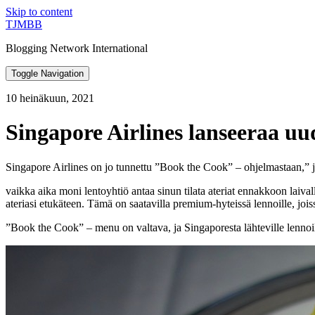
Skip to content
TJMBB
Blogging Network International
Toggle Navigation
10 heinäkuun, 2021
Singapore Airlines lanseeraa u
Singapore Airlines on jo tunnettu ”Book the Cook” – ohjelmastaan,” jo
vaikka aika moni lentoyhtiö antaa sinun tilata ateriat ennakkoon laival
ateriasi etukäteen. Tämä on saatavilla premium-hyteissä lennoille, joiss
”Book the Cook” – menu on valtava, ja Singaporesta lähteville lennoil