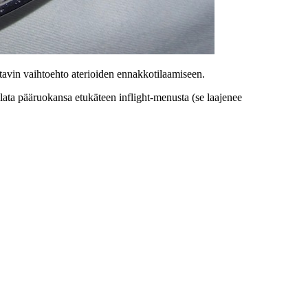
ttavin vaihtoehto aterioiden ennakkotilaamiseen.
lata pääruokansa etukäteen inflight-menusta (se laajenee