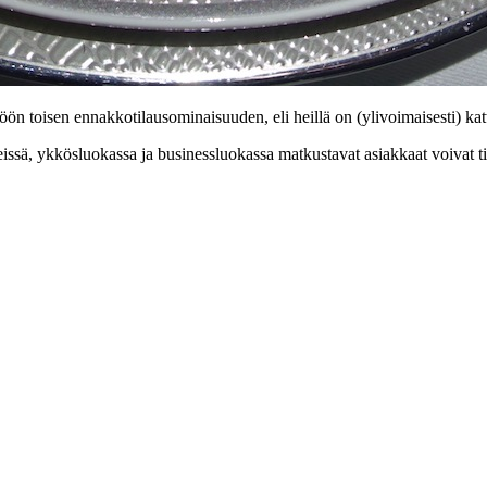
öön toisen ennakkotilausominaisuuden, eli heillä on (ylivoimaisesti) ka
eissä, ykkösluokassa ja businessluokassa matkustavat asiakkaat voivat ti