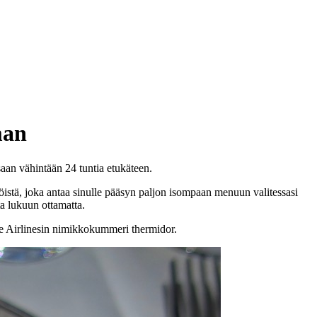
man
aan vähintään 24 tuntia etukäteen.
tiöistä, joka antaa sinulle pääsyn paljon isompaan menuun valitessasi
ta lukuun ottamatta.
ore Airlinesin nimikkokummeri thermidor.