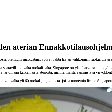
uden aterian Ennakkotilausohjel
ssa premium-matkustajat voivat valita laajan valikoiman ruokia tilatess
la saatavilla olevalta ruokalistalta, Singapore on yksi harvoista lentoyh
a tarjoillaan kaikenlaisia aterioita, mannermaista aamiaista ja virvokkei
le voi valita yli 60 ruokalajin joukosta, joista tunnetuin lienee Singap