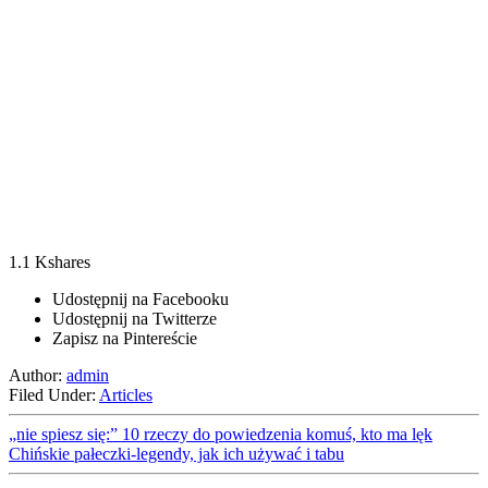
1.1 Kshares
Udostępnij na Facebooku
Udostępnij na Twitterze
Zapisz na Pintereście
Author:
admin
Filed Under:
Articles
„nie spiesz się:” 10 rzeczy do powiedzenia komuś, kto ma lęk
Chińskie pałeczki-legendy, jak ich używać i tabu