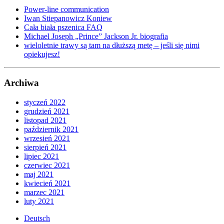
Power-line communication
Iwan Stiepanowicz Koniew
Cała biała pszenica FAQ
Michael Joseph „Prince” Jackson Jr. biografia
wieloletnie trawy są tam na dłuższą metę – jeśli się nimi
opiekujesz!
Archiwa
styczeń 2022
grudzień 2021
listopad 2021
październik 2021
wrzesień 2021
sierpień 2021
lipiec 2021
czerwiec 2021
maj 2021
kwiecień 2021
marzec 2021
luty 2021
Deutsch