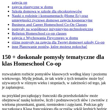
zajęcia op
zajęcia plastyczne w domu
Szkoła domowa w szkole dla obcokrajowców
Nauki o rodzinie i konsumentach (Home Ec) oraz
umiejętności życiowe domowe zajęcia kooperacyjne
Business and Career Homeschool Co-Op Classes
pomysły na współpracę inżynieryjno-technologiczną
Religion Homeschool co-op classes
zajęcia z Wychowania Fizycznego w domu
różne pomysły na zajęcia dla Twojej domowej szkoły Co-op
inne Planowanie postów, które możesz pokochać
150 + doskonałe pomysły tematyczne dla
klas Homeschool Co-op
rozważałem rozbicie pomysłów klasowych według klasy i poziomu
wiekowego. Myślę jednak, że tak wiele z tych tematów może być
używanych w różnym wieku i stopniach, w zależności od tego, jak
je zaplanujesz.
na przykład początkujący francuski dla przedszkolaków może
obejmować naukę kolorów, liczb i podstawowych słów i zwrotów z
wieloma piosenkami, grami, rzemiosłem i zajęciami. Podczas gdy
początkująca Klasa francuskiego dla uczniów szkół średnich będzie