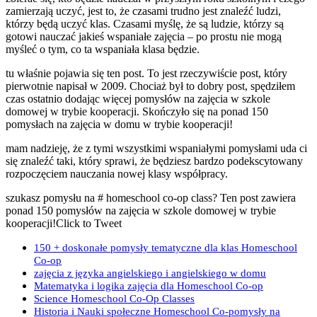
zamierzają uczyć, jest to, że czasami trudno jest znaleźć ludzi,
którzy będą uczyć klas. Czasami myślę, że są ludzie, którzy są
gotowi nauczać jakieś wspaniałe zajęcia – po prostu nie mogą
myśleć o tym, co ta wspaniała klasa będzie.
tu właśnie pojawia się ten post. To jest rzeczywiście post, który
pierwotnie napisał w 2009. Chociaż był to dobry post, spędziłem
czas ostatnio dodając więcej pomysłów na zajęcia w szkole
domowej w trybie kooperacji. Skończyło się na ponad 150
pomysłach na zajęcia w domu w trybie kooperacji!
mam nadzieję, że z tymi wszystkimi wspaniałymi pomysłami uda ci
się znaleźć taki, który sprawi, że będziesz bardzo podekscytowany
rozpoczęciem nauczania nowej klasy współpracy.
szukasz pomysłu na # homeschool co-op class? Ten post zawiera
ponad 150 pomysłów na zajęcia w szkole domowej w trybie
kooperacji!Click to Tweet
150 + doskonałe pomysły tematyczne dla klas Homeschool
Co-op
zajęcia z języka angielskiego i angielskiego w domu
Matematyka i logika zajęcia dla Homeschool Co-op
Science Homeschool Co-Op Classes
Historia i Nauki społeczne Homeschool Co-pomysły na