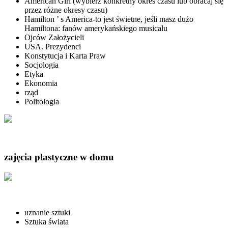
American Girl (wybierz konkretny okres czasu lub obracaj się
przez różne okresy czasu)
Hamilton ’ s America-to jest świetne, jeśli masz dużo
Hamiltona: fanów amerykańskiego musicalu
Ojców Założycieli
USA. Prezydenci
Konstytucja i Karta Praw
Socjologia
Etyka
Ekonomia
rząd
Politologia
zajęcia plastyczne w domu
uznanie sztuki
Sztuka świata