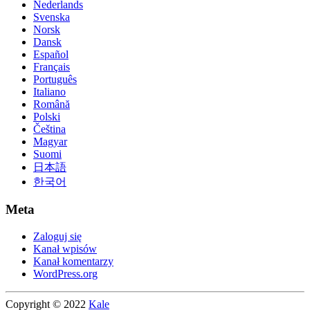
Nederlands
Svenska
Norsk
Dansk
Español
Français
Português
Italiano
Română
Polski
Čeština
Magyar
Suomi
日本語
한국어
Meta
Zaloguj się
Kanał wpisów
Kanał komentarzy
WordPress.org
Copyright © 2022
Kale