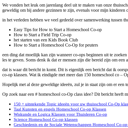
We vonden het leuk om jarenlang deel uit te maken van onze thuisschoo
geweldig om bij andere gezinnen te zijn, evenals voor mijn kinderen om
in het verleden hebben we veel gedeeld over samenwerking tussen thuis
Easy Tips for How to Start a Homeschool Co-op
How to Start a Field Trip Co-op
het starten van een Kids Book Club
How to Start a Homeschool Co-Op for peuters
een ding dat moeilijk kan zijn wanneer co-ops beginnen uit te zoeken
les te geven. Soms denk ik dat er mensen zijn die bereid zijn om een a
dat is waar dit bericht in komt. Dit is eigenlijk een bericht dat ik 
co-op klassen. Wat ik eindigde met meer dan 150 homeschool co – Op
Hopelijk met al deze geweldige ideeën, zul je in staat zijn om er een 
Op zoek naar een # homeschool co-Op class idee? Dit bericht heeft 
150 + uitstekende Topic ideeën voor uw thuisschool Co-Op kla
Taal Kunsten en engels Homeschool Co-op Klassen
Wiskunde en Logica Klassen voor Thuisleren Co-op
Science Homeschool Co-op klassen
Geschiedenis en de Sociale Wetenschappen Homeschool Co-op 