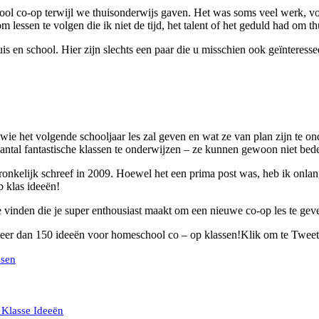
l co-op terwijl we thuisonderwijs gaven. Het was soms veel werk, voora
 lessen te volgen die ik niet de tijd, het talent of het geduld had om t
 en school. Hier zijn slechts een paar die u misschien ook geïnteressee
 wie het volgende schooljaar les zal geven en wat ze van plan zijn te o
antal fantastische klassen te onderwijzen – ze kunnen gewoon niet beden
oorspronkelijk schreef in 2009. Hoewel het een prima post was, heb ik on
 klas ideeën!
te vinden die je super enthousiast maakt om een nieuwe co-op les te gev
meer dan 150 ideeën voor homeschool co – op klassen!Klik om te Tweet
ssen
Klasse Ideeën