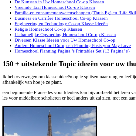
De Kunsten in Uw Homeschool Co-op Klassen
Vreemde Taal Homeschool Co-op Klassen
Familie-en consumentenwetenschappen (Thuis Eg) en ‘Life Ski
Business en Carrière Homeschool Co-op Klassen
Engineering en Technology Co-op Klasse Ideeën
Religie Homeschool Co-op Klassen
Lichamelijke Opvoeding Homeschool Co-op Klassen
Diversen Klasse Ideeën voor Uw Homeschool Co-op
Andere Homeschool Co-op-en Planning Posts you May Love
Homeschool Planning Pagina ’s Printables Set {13 Pagina’ s}
150 + uitstekende Topic ideeën voor uw th
Ik heb overwogen om klassenideeën op te splitsen naar rang en leefti
afhankelijk van hoe je ze plant.
een beginnende Franse les voor kleuters kan bijvoorbeeld het leren van
les voor middelbare scholieren er heel anders uit zal zien, met een a