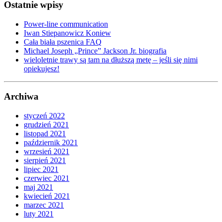
Ostatnie wpisy
Power-line communication
Iwan Stiepanowicz Koniew
Cała biała pszenica FAQ
Michael Joseph „Prince” Jackson Jr. biografia
wieloletnie trawy są tam na dłuższą metę – jeśli się nimi
opiekujesz!
Archiwa
styczeń 2022
grudzień 2021
listopad 2021
październik 2021
wrzesień 2021
sierpień 2021
lipiec 2021
czerwiec 2021
maj 2021
kwiecień 2021
marzec 2021
luty 2021