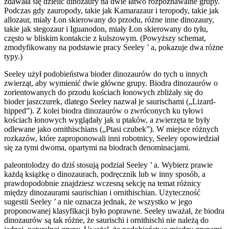
zdawała się dzielić dinozaury na dwie łatwo rozpoznawalne grupy.
Podczas gdy zauropody, takie jak Kamarazaur i teropody, takie jak
allozaur, miały Łon skierowany do przodu, różne inne dinozaury,
takie jak stegozaur i Iguanodon, miały Łon skierowany do tyłu,
często w bliskim kontakcie z kulszowym. (Powyższy schemat,
zmodyfikowany na podstawie pracy Seeley ’ a, pokazuje dwa różne
typy.)
Seeley użył podobieństwa bioder dinozaurów do tych u innych
zwierząt, aby wymienić dwie główne grupy. Biodra dinozaurów o
zorientowanych do przodu kościach łonowych zbliżały się do
bioder jaszczurek, dlatego Seeley nazwał je saurischami („Lizard-
hipped”). Z kolei biodra dinozaurów o zwróconych ku tyłowi
kościach łonowych wyglądały jak u ptaków, a zwierzęta te były
odlewane jako ornithischians („Ptasi czubek”). W miejsce różnych
rozkazów, które zaproponowali inni robotnicy, Seeley opowiedział
się za tymi dwoma, opartymi na biodrach denominacjami.
paleontolodzy do dziś stosują podział Seeley ’ a. Wybierz prawie
każdą książkę o dinozaurach, podręcznik lub w inny sposób, a
prawdopodobnie znajdziesz wczesną sekcję na temat różnicy
między dinozaurami saurischian i ornithischian. Użyteczność
sugestii Seeley ’ a nie oznacza jednak, że wszystko w jego
proponowanej klasyfikacji było poprawne. Seeley uważał, że biodra
dinozaurów są tak różne, że saurischi i ornithischi nie należą do