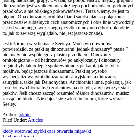
jednej, naturalnej grupy. Uważał, że podobieństwo między grupami
dinozaurów jest wynikiem niezależnego pochodzenia od podobnych
przodków, a nie bliskiego pokrewieństwa. Teraz wiemy, że jest to
błędne. Oba dinozaury ornithischian i saurischian są połączone
przez zestaw subtelnych cech anatomicznych i obie linie wywodziły
się od wspólnego, wczesnego przodka dinozaura (choć dokładnie
to, jak to zwierzę wyglądało, nie jest jeszcze znane).
jest też ironia w schemacie Seeleya. Mnóstwo dowodów
potwierdziło, że ptaki są dinozaurami, jednak dinozaury” ptasie ”
nie miały nic wspólnego z ptasim przodkiem. Dinozaury
ornitologiczne – od hadrozaurów po ankylozaury i dinozaury
rogate-były tak odlegle spokrewnione z ptakami, jak to tylko
możliwe, będąc jeszcze dinozaurami. Ptaki są wysoko
wyspecjalizowanymi dinozaurami sauryjskimi, a dinozaury
sauryjskie, takie jak Deinonychus, Anchiornis i inne, pokazują, jak
kość łonowa biodra była zorientowana do tyłu, aby stworzyć stan
ptaków. Jeśli chcesz zacząć rozumieć różnice dinozaurów, musisz
zacząć od bioder. Nie dajcie się zwieść imionom, które wybrał
Seeley.
Author:
admin
Filed Under:
Articles
kiedy stosować szybki czas otwarcia migawki
Jawbone (firma)