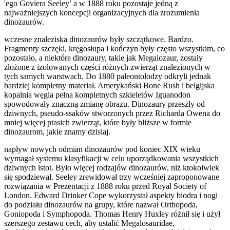
'ego Goviera Seeley’ a w 1888 roku pozostaje jedną z
najważniejszych koncepcji organizacyjnych dla zrozumienia
dinozaurów.
wczesne znaleziska dinozaurów były szczątkowe. Bardzo.
Fragmenty szczęki, kręgosłupa i kończyn były często wszystkim, co
pozostało, a niektóre dinozaury, takie jak Megalozaur, zostały
złożone z izolowanych części różnych zwierząt znalezionych w
tych samych warstwach. Do 1880 paleontolodzy odkryli jednak
bardziej kompletny materiał. Amerykański Bone Rush i belgijska
kopalnia węgla pełna kompletnych szkieletów Iguanodon
spowodowały znaczną zmianę obrazu. Dinozaury przeszły od
dziwnych, pseudo-ssaków stworzonych przez Richarda Owena do
mniej więcej ptasich zwierząt, które były bliższe w formie
dinozaurom, jakie znamy dzisiaj.
napływ nowych odmian dinozaurów pod koniec XIX wieku
wymagał systemu klasyfikacji w celu uporządkowania wszystkich
dziwnych istot. Było więcej rodzajów dinozaurów, niż ktokolwiek
się spodziewał. Seeley zrewidował trzy wcześniej zaproponowane
rozwiązania w Prezentacji z 1888 roku przed Royal Society of
London. Edward Drinker Cope wykorzystał aspekty biodra i nogi
do podziału dinozaurów na grupy, które nazwał Orthopoda,
Goniopoda i Symphopoda. Thomas Henry Huxley różnił się i użył
szerszego zestawu cech, aby ustalić Megalosauridae,