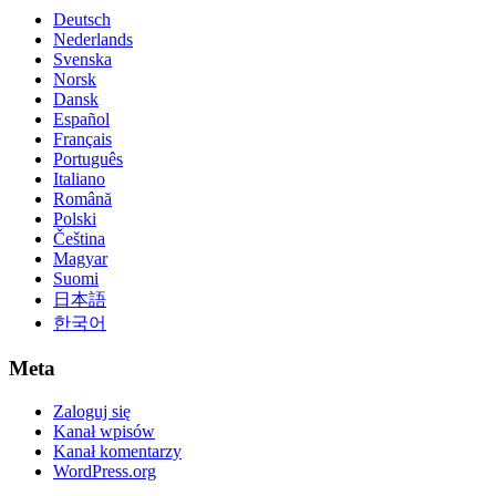
Deutsch
Nederlands
Svenska
Norsk
Dansk
Español
Français
Português
Italiano
Română
Polski
Čeština
Magyar
Suomi
日本語
한국어
Meta
Zaloguj się
Kanał wpisów
Kanał komentarzy
WordPress.org