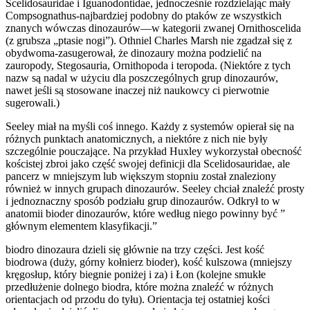
Scelidosauridae i Iguanodontidae, jednocześnie rozdzielając mały
Compsognathus-najbardziej podobny do ptaków ze wszystkich
znanych wówczas dinozaurów—w kategorii zwanej Ornithoscelida
(z grubsza „ptasie nogi”). Othniel Charles Marsh nie zgadzał się z
obydwoma-zasugerował, że dinozaury można podzielić na
zauropody, Stegosauria, Ornithopoda i teropoda. (Niektóre z tych
nazw są nadal w użyciu dla poszczególnych grup dinozaurów,
nawet jeśli są stosowane inaczej niż naukowcy ci pierwotnie
sugerowali.)
Seeley miał na myśli coś innego. Każdy z systemów opierał się na
różnych punktach anatomicznych, a niektóre z nich nie były
szczególnie pouczające. Na przykład Huxley wykorzystał obecność
kościstej zbroi jako część swojej definicji dla Scelidosauridae, ale
pancerz w mniejszym lub większym stopniu został znaleziony
również w innych grupach dinozaurów. Seeley chciał znaleźć prosty
i jednoznaczny sposób podziału grup dinozaurów. Odkrył to w
anatomii bioder dinozaurów, które według niego powinny być ”
głównym elementem klasyfikacji.”
biodro dinozaura dzieli się głównie na trzy części. Jest kość
biodrowa (duży, górny kołnierz bioder), kość kulszowa (mniejszy
kręgosłup, który biegnie poniżej i za) i Łon (kolejne smukłe
przedłużenie dolnego biodra, które można znaleźć w różnych
orientacjach od przodu do tyłu). Orientacja tej ostatniej kości