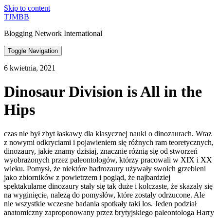
Skip to content
TJMBB
Blogging Network International
Toggle Navigation
6 kwietnia, 2021
Dinosaur Division is All in the
Hips
czas nie był zbyt łaskawy dla klasycznej nauki o dinozaurach. Wraz
z nowymi odkryciami i pojawieniem się różnych ram teoretycznych,
dinozaury, jakie znamy dzisiaj, znacznie różnią się od stworzeń
wyobrażonych przez paleontologów, którzy pracowali w XIX i XX
wieku. Pomysł, że niektóre hadrozaury używały swoich grzebieni
jako zbiorników z powietrzem i pogląd, że najbardziej
spektakularne dinozaury stały się tak duże i kolczaste, że skazały się
na wyginięcie, należą do pomysłów, które zostały odrzucone. Ale
nie wszystkie wczesne badania spotkały taki los. Jeden podział
anatomiczny zaproponowany przez brytyjskiego paleontologa Harry