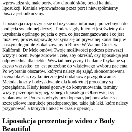
wprowadza się małe porty, aby chronić skórę przed kaniulą
liposukcji. Kaniula wprowadzona przez port i niewspółmierny
tłuszcz jest odkurzany.
Liposukcja rozpoczyna się od uzyskania informacji potrzebnych do
podjęcia świadomej decyzji. Podczas gdy Internet jest świetny do
uzyskania ogólnego pojęcia o tym, co jest zaangażowane i co jest
możliwe, proces naprawdę zaczyna się od prywatnej konsultacji w
naszym dogodnie zlokalizowanym Biurze W Walnut Creek w
Kalifornii. Dr Mele omówi Twoje możliwości podczas pierwszej
wizyty i oceni twoje zdrowie i cele, aby określić, czy liposukcja jest
odpowiednia dla ciebie. Wywiad medyczny i badanie fizykalne są
często wszystko, co jest potrzebne do właściwego wyboru pacjenta.
Po wybraniu obszarów, którymi należy się zająć, skoncentrowana
ocena określa, czy konieczne jest dodatkowe przygotowanie.
Metoda, koszty i odzyskiwanie dla konkretnej procedury są
przeglądane. Kiedy jesteś gotowy do kontynuowania, terminy
wizyty przedoperacyjnej, zabiegu liposukcji i Obserwacji są
zaplanowane. Podczas wizyty przedoperacyjnej omawiane są
szczegółowe instrukcje przedoperacyjne, takie jak leki, które należy
przyjmować, a których unikać w czasie operacji.
Liposukcja prezentacje wideo z Body
Beautiful