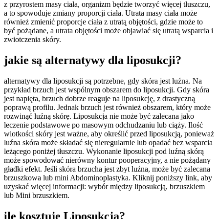
z przyrostem masy ciała, organizm będzie tworzyć więcej tłuszczu,
a to spowoduje zmiany proporcji ciała. Utrata masy ciała może
również zmienić proporcje ciała z utratą objętości, gdzie może to
być pożądane, a utrata objętości może objawiać się utratą wsparcia i
zwiotczenia skóry.
jakie są alternatywy dla liposukcji?
alternatywy dla liposukcji są potrzebne, gdy skóra jest luźna. Na
przykład brzuch jest wspólnym obszarem do liposukcji. Gdy skóra
jest napięta, brzuch dobrze reaguje na liposukcję, z drastyczną
poprawą profilu. Jednak brzuch jest również obszarem, który może
rozwinąć luźną skórę. Liposukcja nie może być zalecana jako
leczenie podstawowe po masowym odchudzaniu lub ciąży. Ilość
wiotkości skóry jest ważne, aby określić przed liposukcją, ponieważ
luźna skóra może składać się nieregularnie lub opadać bez wsparcia
leżącego poniżej tłuszczu. Wykonanie liposukcji pod luźną skórą
może spowodować nierówny kontur pooperacyjny, a nie pożądany
gładki efekt. Jeśli skóra brzucha jest zbyt luźna, może być zalecana
brzuszkowa lub mini Abdominoplastyka. Kliknij poniższy link, aby
uzyskać więcej informacji: wybór między liposukcją, brzuszkiem
lub Mini brzuszkiem.
ile kosztuje Liposukcja?