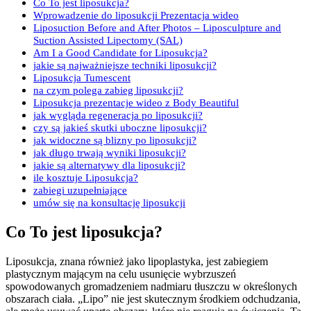
Co To jest liposukcja?
Wprowadzenie do liposukcji Prezentacja wideo
Liposuction Before and After Photos – Liposculpture and
Suction Assisted Lipectomy (SAL)
Am I a Good Candidate for Liposukcja?
jakie są najważniejsze techniki liposukcji?
Liposukcja Tumescent
na czym polega zabieg liposukcji?
Liposukcja prezentacje wideo z Body Beautiful
jak wygląda regeneracja po liposukcji?
czy są jakieś skutki uboczne liposukcji?
jak widoczne są blizny po liposukcji?
jak długo trwają wyniki liposukcji?
jakie są alternatywy dla liposukcji?
ile kosztuje Liposukcja?
zabiegi uzupełniające
umów się na konsultację liposukcji
Co To jest liposukcja?
Liposukcja, znana również jako lipoplastyka, jest zabiegiem
plastycznym mającym na celu usunięcie wybrzuszeń
spowodowanych gromadzeniem nadmiaru tłuszczu w określonych
obszarach ciała. „Lipo” nie jest skutecznym środkiem odchudzania,