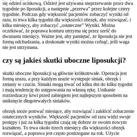
się odzież uciskową. Odzież jest używana nieprzerwanie przez dwa
tygodnie po liposukcji, a następnie „przerwa” przez kolejne cztery
tygodnie. Podczas gdy większość pacjentów zobaczyć wyniki od
razu, to trwa kilka tygodni dla większości obrzęk, aby rozwiązać, i
kilka miesięcy, aby zobaczyć „ostateczne” Wyniki. Można
oczekiwać, że poprawa konturu utrzyma się przez sześć do
dwunastu miesięcy. Ważne jest, aby pamiętać, że liposukcja nie jest
formą odchudzania, a doskonałe wyniki można cofnąć, jeśli waga
nie jest utrzymana.
czy są jakieś skutki uboczne liposukcji?
skutki uboczne liposukcji są głównie krótkotrwałe. Operacja jest
formą urazu, a przy każdym urazie występuje siniak, obrzęk i
zmiany w czuciu. Siniaki mogą trwać od kilku dni do kilku tygodni
i mają tendencję do ustępowania na własną rękę. Unikanie
rozrzedzaczy krwi przed zabiegiem jest najlepszym sposobem na
uniknięcie długotrwałych siniaków.
obrzęk może potrwać miesiące, aby rozwiązać i zakłócić zobaczenie
ostatecznych wyników. Większość pacjentów od razu widzi swoje
postępy i już za kilka tygodni czują się dobrze ze swoim nowym
kształtem. To trwa około trzech miesięcy dla większości obrzęk
rozwiązać, a poprawa jest często postrzegane na rok. Użycie