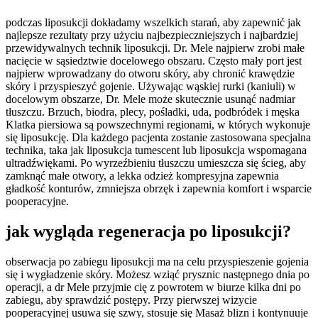
podczas liposukcji dokładamy wszelkich starań, aby zapewnić jak
najlepsze rezultaty przy użyciu najbezpieczniejszych i najbardziej
przewidywalnych technik liposukcji. Dr. Mele najpierw zrobi małe
nacięcie w sąsiedztwie docelowego obszaru. Często mały port jest
najpierw wprowadzany do otworu skóry, aby chronić krawędzie
skóry i przyspieszyć gojenie. Używając wąskiej rurki (kaniuli) w
docelowym obszarze, Dr. Mele może skutecznie usunąć nadmiar
tłuszczu. Brzuch, biodra, plecy, pośladki, uda, podbródek i męska
Klatka piersiowa są powszechnymi regionami, w których wykonuje
się liposukcję. Dla każdego pacjenta zostanie zastosowana specjalna
technika, taka jak liposukcja tumescent lub liposukcja wspomagana
ultradźwiękami. Po wyrzeźbieniu tłuszczu umieszcza się ścieg, aby
zamknąć małe otwory, a lekka odzież kompresyjna zapewnia
gładkość konturów, zmniejsza obrzęk i zapewnia komfort i wsparcie
pooperacyjne.
jak wygląda regeneracja po liposukcji?
obserwacja po zabiegu liposukcji ma na celu przyspieszenie gojenia
się i wygładzenie skóry. Możesz wziąć prysznic następnego dnia po
operacji, a dr Mele przyjmie cię z powrotem w biurze kilka dni po
zabiegu, aby sprawdzić postępy. Przy pierwszej wizycie
pooperacyjnej usuwa się szwy, stosuje się Masaż blizn i kontynuuje