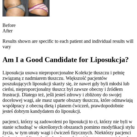
Before
After
Results shown are specific to each patient and individual results will
vary
Am I a Good Candidate for Liposukcja?
Liposukcja usuwa nieproporcjonalne Kolekcje tłuszczu i pełnię
związaną z nadmiarem tłuszczu. Większość pacjentów
poszukujących liposukcji skarży się, że nawet gdy byli młodsi lub
cieńsi, nieproporcjonalny tłuszcz był zawsze obecny i źródłem
frustracji. Dlatego też, jeśli jesteś zdrowy i zbliżony do swojej
docelowej wagi, ale masz uparte obszary tłuszczu, które odmawiają
współpracy z obecną dietą i planem ćwiczeń, prawdopodobnie
jesteś dobrym kandydatem do liposukcji.
pacjenci, którzy są zadowoleni po liposukcji to ci, którzy nie byli w
stanie schudnąć w określonych obszarach pomimo modyfikacji stylu
życia, w tym utraty wagi i ćwiczeń fizycznych. Niektórzy pacjenci