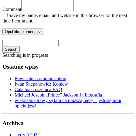
Comment
Save my name, email, and website in this browser for the next
time I comment.
Search
Searching is in progress
Ostatnie wpisy
Power-line communication
Iwan Stiepanowicz Koniew
Cała biała pszenica FAQ
Michael Joseph „Prince” Jackson Jr. biografia
wieloletnie trawy są tam na dłuższą metę – jeśli się nimi
opiekujesz!
Archiwa
styczeń 2022