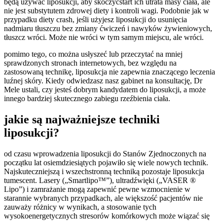
będą używać liposukcji, aby skoczyćstart ich utrata masy ciała, ale
nie jest substytutem zdrowej diety i kontroli wagi. Podobnie jak w
przypadku diety crash, jeśli użyjesz liposukcji do usunięcia
nadmiaru tłuszczu bez zmiany ćwiczeń i nawyków żywieniowych,
tłuszcz wróci. Może nie wróci w tym samym miejscu, ale wróci.
pomimo tego, co można usłyszeć lub przeczytać na mniej
sprawdzonych stronach internetowych, bez względu na
zastosowaną technikę, liposukcja nie zapewnia znaczącego leczenia
luźnej skóry. Kiedy odwiedzasz nasz gabinet na konsultację, Dr
Mele ustali, czy jesteś dobrym kandydatem do liposukcji, a może
innego bardziej skutecznego zabiegu rzeźbienia ciała.
jakie są najważniejsze techniki
liposukcji?
od czasu wprowadzenia liposukcji do Stanów Zjednoczonych na
początku lat osiemdziesiątych pojawiło się wiele nowych technik.
Najskuteczniejszą i wszechstronną techniką pozostaje liposukcja
tumescent. Lasery („Smartlipo™”), ultradźwięki („VASER ®
Lipo”) i zamrażanie mogą zapewnić pewne wzmocnienie w
starannie wybranych przypadkach, ale większość pacjentów nie
zauważy różnicy w wynikach, a stosowanie tych
wysokoenergetycznych stresorów komórkowych może wiązać się