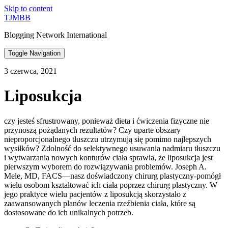
Skip to content
TJMBB
Blogging Network International
Toggle Navigation
3 czerwca, 2021
Liposukcja
czy jesteś sfrustrowany, ponieważ dieta i ćwiczenia fizyczne nie
przynoszą pożądanych rezultatów? Czy uparte obszary
nieproporcjonalnego tłuszczu utrzymują się pomimo najlepszych
wysiłków? Zdolność do selektywnego usuwania nadmiaru tłuszczu
i wytwarzania nowych konturów ciała sprawia, że liposukcja jest
pierwszym wyborem do rozwiązywania problemów. Joseph A.
Mele, MD, FACS—nasz doświadczony chirurg plastyczny-pomógł
wielu osobom kształtować ich ciała poprzez chirurg plastyczny. W
jego praktyce wielu pacjentów z liposukcją skorzystało z
zaawansowanych planów leczenia rzeźbienia ciała, które są
dostosowane do ich unikalnych potrzeb.