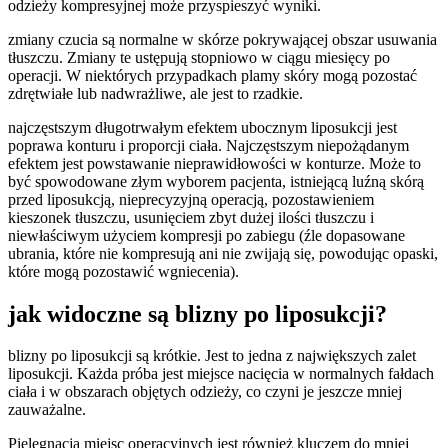
odzieży kompresyjnej może przyspieszyć wyniki.
zmiany czucia są normalne w skórze pokrywającej obszar usuwania
tłuszczu. Zmiany te ustępują stopniowo w ciągu miesięcy po
operacji. W niektórych przypadkach plamy skóry mogą pozostać
zdrętwiałe lub nadwrażliwe, ale jest to rzadkie.
najczęstszym długotrwałym efektem ubocznym liposukcji jest
poprawa konturu i proporcji ciała. Najczęstszym niepożądanym
efektem jest powstawanie nieprawidłowości w konturze. Może to
być spowodowane złym wyborem pacjenta, istniejącą luźną skórą
przed liposukcją, nieprecyzyjną operacją, pozostawieniem
kieszonek tłuszczu, usunięciem zbyt dużej ilości tłuszczu i
niewłaściwym użyciem kompresji po zabiegu (źle dopasowane
ubrania, które nie kompresują ani nie zwijają się, powodując opaski,
które mogą pozostawić wgniecenia).
jak widoczne są blizny po liposukcji?
blizny po liposukcji są krótkie. Jest to jedna z największych zalet
liposukcji. Każda próba jest miejsce nacięcia w normalnych fałdach
ciała i w obszarach objętych odzieży, co czyni je jeszcze mniej
zauważalne.
Pielęgnacja miejsc operacyjnych jest również kluczem do mniej