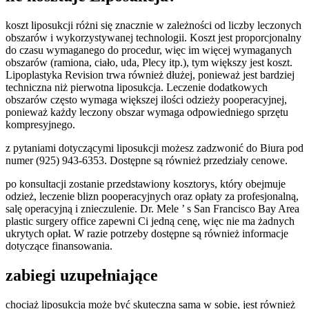
koszt liposukcji różni się znacznie w zależności od liczby leczonych
obszarów i wykorzystywanej technologii. Koszt jest proporcjonalny
do czasu wymaganego do procedur, więc im więcej wymaganych
obszarów (ramiona, ciało, uda, Plecy itp.), tym większy jest koszt.
Lipoplastyka Revision trwa również dłużej, ponieważ jest bardziej
techniczna niż pierwotna liposukcja. Leczenie dodatkowych
obszarów często wymaga większej ilości odzieży pooperacyjnej,
ponieważ każdy leczony obszar wymaga odpowiedniego sprzętu
kompresyjnego.
z pytaniami dotyczącymi liposukcji możesz zadzwonić do Biura pod
numer (925) 943-6353. Dostępne są również przedziały cenowe.
po konsultacji zostanie przedstawiony kosztorys, który obejmuje
odzież, leczenie blizn pooperacyjnych oraz opłaty za profesjonalną,
salę operacyjną i znieczulenie. Dr. Mele ’ s San Francisco Bay Area
plastic surgery office zapewni Ci jedną cenę, więc nie ma żadnych
ukrytych opłat. W razie potrzeby dostępne są również informacje
dotyczące finansowania.
zabiegi uzupełniające
chociaż liposukcja może być skuteczna sama w sobie, jest również