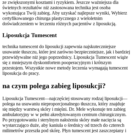
ze zwiększonymi kosztami i ryzykiem. Jeszcze ważniejsza dla
świetnych rezultatów niż zastosowana technika jest osoba
wykonująca Twój zabieg. Aby uzyskać najlepsze wyniki, Wybierz
certyfikowanego chirurga plastycznego z wieloletnim
doświadczeniem w leczeniu różnych pacjentów z liposukcją.
Liposukcja Tumescent
technika tumescent do liposukcji zapewnia najskuteczniejsze
usuwanie tłuszczu, które jest zarówno bezpieczniejsze, jak i bardziej
przewidywalne niż jego poprzednicy. Liposukcja Tumescent wiąże
się z mniejszym dyskomfortem pooperacyjnym i krótszym
przestojem. Wszystkie nowe metody leczenia wymagają tumescent
liposukcja do pracy.
na czym polega zabieg liposukcji?
Liposukcja Tumescent—najczęściej stosowany rodzaj liposukcji—
polega na usuwaniu nieproporcjonalnego tłuszczu, który znajduje
się między warstwą skóry i mięśni. Dr. Mele wykonuje ten zabieg
ambulatoryjny w w pełni akredytowanym centrum chirurgicznym.
Po przygotowaniu i sterylnym nałożeniu skóry małe nacięcia są
wystarczająco duże, aby kaniula o średnicy od trzech do czterech
milimetrów przeszła pod skórę. Płyn tumescent jest zaszczepiany i