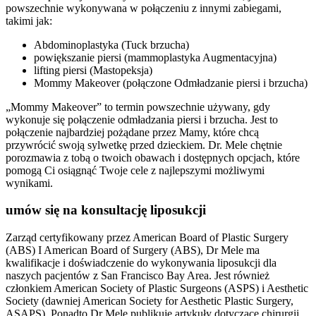
powszechnie wykonywana w połączeniu z innymi zabiegami,
takimi jak:
Abdominoplastyka (Tuck brzucha)
powiększanie piersi (mammoplastyka Augmentacyjna)
lifting piersi (Mastopeksja)
Mommy Makeover (połączone Odmładzanie piersi i brzucha)
„Mommy Makeover” to termin powszechnie używany, gdy
wykonuje się połączenie odmładzania piersi i brzucha. Jest to
połączenie najbardziej pożądane przez Mamy, które chcą
przywrócić swoją sylwetkę przed dzieckiem. Dr. Mele chętnie
porozmawia z tobą o twoich obawach i dostępnych opcjach, które
pomogą Ci osiągnąć Twoje cele z najlepszymi możliwymi
wynikami.
umów się na konsultację liposukcji
Zarząd certyfikowany przez American Board of Plastic Surgery
(ABS) I American Board of Surgery (ABS), Dr Mele ma
kwalifikacje i doświadczenie do wykonywania liposukcji dla
naszych pacjentów z San Francisco Bay Area. Jest również
członkiem American Society of Plastic Surgeons (ASPS) i Aesthetic
Society (dawniej American Society for Aesthetic Plastic Surgery,
ASAPS). Ponadto Dr Mele publikuje artykuły dotyczące chirurgii