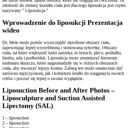
ale może usuwać uparte obszary, które nie reagują na ćwiczenia. Ta
zdolność do zmiany kształtu ciała jest dlaczego liposukcja jest często
nazywany ” Liposukcja.”
Wprowadzenie do liposukcji Prezentacja
wideo
Dr. Mele może pomóc wyszczuplić określone obszary ciała,
zapewniając lepiej wyrzeźbioną i stonowaną sylwetkę. Obszary
ciała, na które większość ludzi narzeka, to brzuch, plecy, pośladki,
biodra, uda i podbródek. Liposukcja może zmniejszyć kieszenie
nadmiaru tłuszczu, które nagromadziły się w różnych obszarach
ciała, aby stworzyć lepszy kontur. Zabieg ten może ostatecznie dać
zarówno mężczyznom, jak i kobietom środki do osiągnięcia swoich
celów i poczuć się lepiej o swoim wyglądzie.
Liposuction Before and After Photos –
Liposculpture and Suction Assisted
Lipectomy (SAL)
1 – liposuction
2 – liposuction