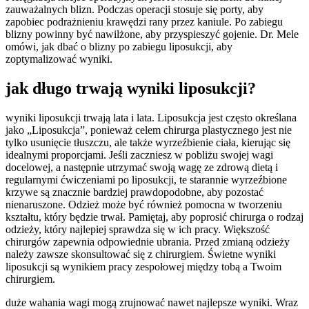
zauważalnych blizn. Podczas operacji stosuje się porty, aby
zapobiec podrażnieniu krawędzi rany przez kaniule. Po zabiegu
blizny powinny być nawilżone, aby przyspieszyć gojenie. Dr. Mele
omówi, jak dbać o blizny po zabiegu liposukcji, aby
zoptymalizować wyniki.
jak długo trwają wyniki liposukcji?
wyniki liposukcji trwają lata i lata. Liposukcja jest często określana
jako „Liposukcja”, ponieważ celem chirurga plastycznego jest nie
tylko usunięcie tłuszczu, ale także wyrzeźbienie ciała, kierując się
idealnymi proporcjami. Jeśli zaczniesz w pobliżu swojej wagi
docelowej, a następnie utrzymać swoją wagę ze zdrową dietą i
regularnymi ćwiczeniami po liposukcji, te starannie wyrzeźbione
krzywe są znacznie bardziej prawdopodobne, aby pozostać
nienaruszone. Odzież może być również pomocna w tworzeniu
kształtu, który będzie trwał. Pamiętaj, aby poprosić chirurga o rodzaj
odzieży, który najlepiej sprawdza się w ich pracy. Większość
chirurgów zapewnia odpowiednie ubrania. Przed zmianą odzieży
należy zawsze skonsultować się z chirurgiem. Świetne wyniki
liposukcji są wynikiem pracy zespołowej między tobą a Twoim
chirurgiem.
duże wahania wagi mogą zrujnować nawet najlepsze wyniki. Wraz