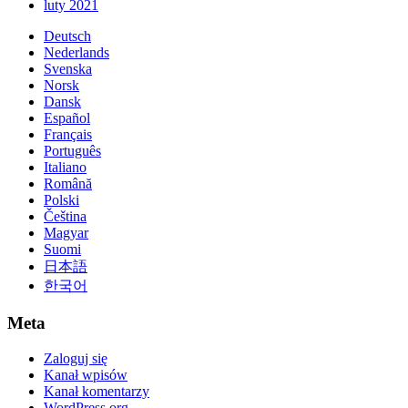
luty 2021
Deutsch
Nederlands
Svenska
Norsk
Dansk
Español
Français
Português
Italiano
Română
Polski
Čeština
Magyar
Suomi
日本語
한국어
Meta
Zaloguj się
Kanał wpisów
Kanał komentarzy
WordPress.org