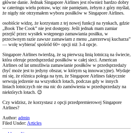
główne danie. Jednak Singapore Airlines jest również bardzo dobry
w cateringu wielu potraw, więc nie pamiętam, żebym z góry myślał,
że nigdy nie otrzymałem wyboru posiłków w Singapore Airlines.
osobiście widzę, że korzystam z tej nowej funkcji na rynkach, gdzie
„Book The Cook” nie jest dostępny. Jeśli jednak mam zamiar
przejść przez wysiłek wstępnego zamawiania posiłku, w
przeciwnym razie zawsze zamawiam z menu „zarezerwuj kucharza”
— wolę wybierać spośród 60+ opcji niż 3-4 opcje.
Singapore Airlines twierdzą, że są pierwszą linią lotniczą na świecie,
która oferuje przedsprzedaż posiłków w całej sieci. American
Airlines od lat umożliwia zamawianie posiłków w przedsprzedaży
(być może jest to jedyny obszar, w którym są innowacyjne). Wydaje
mi się, że różnica polega na tym, że Singapore Airlines faktycznie
serwują jedzenie na wszystkich lotach, podczas gdy w innych
liniach lotniczych nie ma nic do zamówienia w przedsprzedaży na
niektórych lotach. 😉
Czy widzisz, że korzystasz z opcji przedpremierowej Singapore
Airlines?
Author:
admin
Filed Under:
Articles