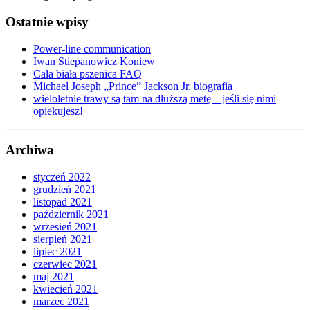
Ostatnie wpisy
Power-line communication
Iwan Stiepanowicz Koniew
Cała biała pszenica FAQ
Michael Joseph „Prince” Jackson Jr. biografia
wieloletnie trawy są tam na dłuższą metę – jeśli się nimi
opiekujesz!
Archiwa
styczeń 2022
grudzień 2021
listopad 2021
październik 2021
wrzesień 2021
sierpień 2021
lipiec 2021
czerwiec 2021
maj 2021
kwiecień 2021
marzec 2021