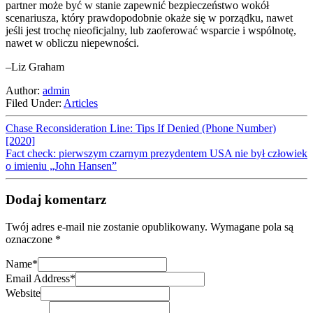
partner może być w stanie zapewnić bezpieczeństwo wokół
scenariusza, który prawdopodobnie okaże się w porządku, nawet
jeśli jest trochę nieoficjalny, lub zaoferować wsparcie i wspólnotę,
nawet w obliczu niepewności.
–Liz Graham
Author:
admin
Filed Under:
Articles
Chase Reconsideration Line: Tips If Denied (Phone Number)
[2020]
Fact check: pierwszym czarnym prezydentem USA nie był człowiek
o imieniu „John Hansen”
Dodaj komentarz
Twój adres e-mail nie zostanie opublikowany.
Wymagane pola są
oznaczone
*
Name
*
Email Address
*
Website