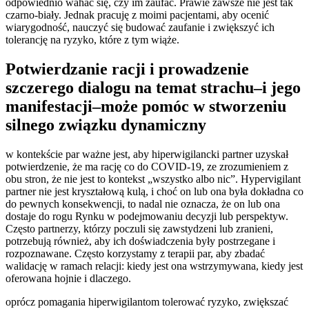
odpowiednio wahać się, czy im zaufać. Prawie zawsze nie jest tak
czarno-biały. Jednak pracuję z moimi pacjentami, aby ocenić
wiarygodność, nauczyć się budować zaufanie i zwiększyć ich
tolerancję na ryzyko, które z tym wiąże.
Potwierdzanie racji i prowadzenie
szczerego dialogu na temat strachu–i jego
manifestacji–może pomóc w stworzeniu
silnego związku dynamiczny
w kontekście par ważne jest, aby hiperwigilancki partner uzyskał
potwierdzenie, że ma rację co do COVID-19, ze zrozumieniem z
obu stron, że nie jest to kontekst „wszystko albo nic”. Hypervigilant
partner nie jest kryształową kulą, i choć on lub ona była dokładna co
do pewnych konsekwencji, to nadal nie oznacza, że on lub ona
dostaje do rogu Rynku w podejmowaniu decyzji lub perspektyw.
Często partnerzy, którzy poczuli się zawstydzeni lub zranieni,
potrzebują również, aby ich doświadczenia były postrzegane i
rozpoznawane. Często korzystamy z terapii par, aby zbadać
walidację w ramach relacji: kiedy jest ona wstrzymywana, kiedy jest
oferowana hojnie i dlaczego.
oprócz pomagania hiperwigilantom tolerować ryzyko, zwiększać