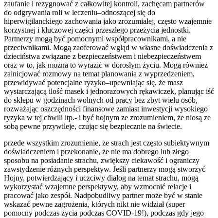
zaufanie i rezygnować z całkowitej kontroli, zachęcam partnerów
do odgrywania roli w leczeniu–odnoszącej się do
hiperwigilanckiego zachowania jako zrozumiałej, często wzajemnie
korzystnej i kluczowej części przeszłego przeżycia jednostki.
Partnerzy mogą być pomocnymi współpracownikami, a nie
przeciwnikami. Mogą zaoferować wgląd w własne doświadczenia z
dzieciństwa związane z bezpieczeństwem i niebezpieczeństwem
oraz w to, jak można to wyrazić w dorosłym życiu. Mogą również
zainicjować rozmowy na temat planowania z wyprzedzeniem,
przewidywać potencjalne ryzyko–upewniając się, że masz
wystarczającą ilość masek i jednorazowych rękawiczek, planując iść
do sklepu w godzinach wolnych od pracy bez zbyt wielu osób,
rozważając oszczędności finansowe zamiast inwestycji wysokiego
ryzyka w tej chwili itp.- i być hojnym ze zrozumieniem, że niosą ze
sobą pewne przywileje, czując się bezpiecznie na świecie.
przede wszystkim zrozumienie, że strach jest często subiektywnym
doświadczeniem i przekonanie, że nie ma dobrego lub złego
sposobu na posiadanie strachu, zwiększy ciekawość i ograniczy
zawstydzenie różnych perspektyw. Jeśli partnerzy mogą stworzyć
Hojny, potwierdzający i uczciwy dialog na temat strachu, mogą
wykorzystać wzajemne perspektywy, aby wzmocnić relacje i
pracować jako zespół. Nadpobudliwy partner może być w stanie
wskazać pewne zagrożenia, których nikt nie widział (super
pomocny podczas życia podczas COVID-19!), podczas gdy jego