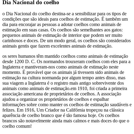
Dia Nacional do coelho
o Dia Nacional do coelho destina-se a sensibilizar para os tipos de
condições que são ideais para coelhos de estimação. É também um
dia para encorajar as pessoas a adotar coelhos como animais de
estimação em suas casas. Os coelhos são semelhantes aos gatos:
pequenos animais de estimação de interior que podem ser muito
carinhosos e doces. De um modo geral, os coelhos são considerados
animais gentis que fazem excelentes animais de estimação.
os seres humanos têm mantido coelhos como animais de estimação
desde 1200 D. C. Os normandos trouxeram coelhos com eles para a
Inglaterra e mantiveram-nos como animais de estimação neste
momento. É provável que os animais já tivessem sido animais de
estimação na cultura normanda por algum tempo antes disso, mas
sua viagem a Inglaterra é o registro mais antigo sobrevivente dos
animais como animais de estimação.em 1910, foi criada a primeira
associação americana de proprietários de coelhos. A associação
ajudou a organizar os proprietários de coelhos e espalhar
informações sobre como manter os coelhos de estimação saudáveis e
felizes. Em 1916, Um Criador na Califórnia tropeçou na clássica
aparência de coelho branco que é tão famosa hoje. Os coelhos
brancos são notavelmente ainda mais calmos e mais doces do que o
coelho comum!