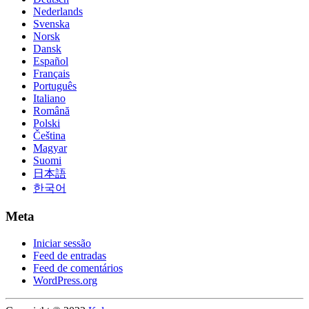
Nederlands
Svenska
Norsk
Dansk
Español
Français
Português
Italiano
Română
Polski
Čeština
Magyar
Suomi
日本語
한국어
Meta
Iniciar sessão
Feed de entradas
Feed de comentários
WordPress.org