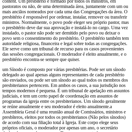
content. Um presbitério é formado por todos os ministros, em
pastoratos ou não, de uma determinada área, juntamente com um ou
mais anciãos nomeados por cada uma das Congregações da área. O
presbitério é responsável por ordenar, instalar, remover ou transferir
ministros. Normalmente, o povo pode eleger seu próprio pastor, mas
o presbitério deve dar sua aprovação e instalá-lo no cargo. Uma vez
instalado, o pastor não pode ser demitido pelo povo ou deixar o
povo sem o consentimento do presbitério. O presbitério também tem
autoridade religiosa, financeira e legal sobre todas as congregações.
Ele serve como um tribunal de recurso para os casos provenientes
das sessões congregacionais. O moderador é eleito anualmente, e o
presbitério encontra-se sempre que quiser.
um Sínodo é composto por várias presbitérias. Pode ser um sínodo
delegado ao qual apenas alguns representantes de cada presbitério
são enviados, ou pode ser um sínodo ao qual todos os membros dos
presbiterianos pertencem. Em ambos os casos, a sua jurisdição nos
tempos modernos é pequena. É um tribunal de apelação em assuntos
judiciais, e tem um certo papel de coordenação em assuntos de
programas da igreja entre os presbiterianos. Um sínodo geralmente
se reúne anualmente e seu moderador é eleito anualmente.a
Assembleia Geral é uma reunião anual de Comissários, ministros e
presbíteros, eleitos por todos os presbiterianos (Não pelos sínodos)
de acordo com sua filiação total à Igreja. Este corpo elege seus
próprios oficiais, o moderador por apenas um ano, o secretário