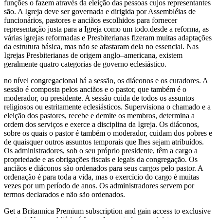
funções o fazem através da eleição das pessoas cujos representantes
são. A Igreja deve ser governada e dirigida por Assembléias de
funcionários, pastores e anciãos escolhidos para fornecer
representação justa para a Igreja como um todo.desde a reforma, as
várias igrejas reformadas e Presbiterianas fizeram muitas adaptações
da estrutura básica, mas não se afastaram dela no essencial. Nas
Igrejas Presbiterianas de origem anglo–americana, existem
geralmente quatro categorias de governo eclesiástico.
no nível congregacional há a sessão, os diáconos e os curadores. A
sessão é composta pelos anciãos e o pastor, que também é o
moderador, ou presidente. A sessão cuida de todos os assuntos
religiosos ou estritamente eclesiásticos. Supervisiona o chamado e a
eleição dos pastores, recebe e demite os membros, determina a
ordem dos serviços e exerce a disciplina da Igreja. Os diáconos,
sobre os quais o pastor é também o moderador, cuidam dos pobres e
de quaisquer outros assuntos temporais que lhes sejam atribuídos.
Os administradores, sob o seu próprio presidente, têm a cargo a
propriedade e as obrigações fiscais e legais da congregação. Os
anciãos e diáconos são ordenados para seus cargos pelo pastor. A
ordenação é para toda a vida, mas o exercício do cargo é muitas
vezes por um período de anos. Os administradores servem por
termos declarados e não são ordenados.
Get a Britannica Premium subscription and gain access to exclusive