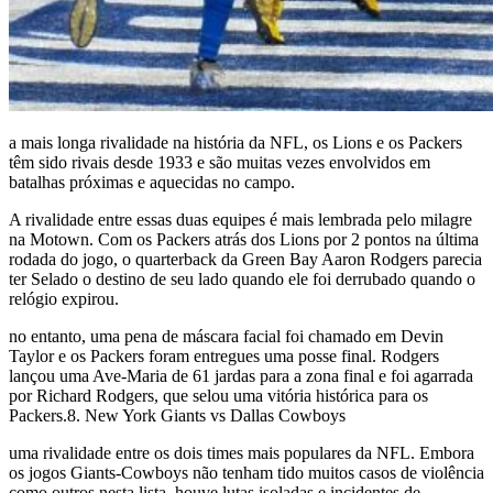
a mais longa rivalidade na história da NFL, os Lions e os Packers
têm sido rivais desde 1933 e são muitas vezes envolvidos em
batalhas próximas e aquecidas no campo.
A rivalidade entre essas duas equipes é mais lembrada pelo milagre
na Motown. Com os Packers atrás dos Lions por 2 pontos na última
rodada do jogo, o quarterback da Green Bay Aaron Rodgers parecia
ter Selado o destino de seu lado quando ele foi derrubado quando o
relógio expirou.
no entanto, uma pena de máscara facial foi chamado em Devin
Taylor e os Packers foram entregues uma posse final. Rodgers
lançou uma Ave-Maria de 61 jardas para a zona final e foi agarrada
por Richard Rodgers, que selou uma vitória histórica para os
Packers.8. New York Giants vs Dallas Cowboys
uma rivalidade entre os dois times mais populares da NFL. Embora
os jogos Giants-Cowboys não tenham tido muitos casos de violência
como outros nesta lista, houve lutas isoladas e incidentes de