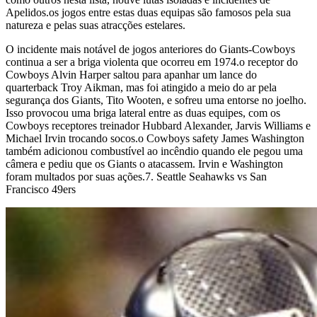
Apelidos.os jogos entre estas duas equipas são famosos pela sua
natureza e pelas suas atracções estelares.
O incidente mais notável de jogos anteriores do Giants-Cowboys
continua a ser a briga violenta que ocorreu em 1974.o receptor do
Cowboys Alvin Harper saltou para apanhar um lance do
quarterback Troy Aikman, mas foi atingido a meio do ar pela
segurança dos Giants, Tito Wooten, e sofreu uma entorse no joelho.
Isso provocou uma briga lateral entre as duas equipes, com os
Cowboys receptores treinador Hubbard Alexander, Jarvis Williams e
Michael Irvin trocando socos.o Cowboys safety James Washington
também adicionou combustível ao incêndio quando ele pegou uma
câmera e pediu que os Giants o atacassem. Irvin e Washington
foram multados por suas ações.7. Seattle Seahawks vs San
Francisco 49ers