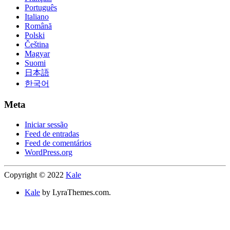
Português
Italiano
Română
Polski
Čeština
Magyar
Suomi
日本語
한국어
Meta
Iniciar sessão
Feed de entradas
Feed de comentários
WordPress.org
Copyright © 2022
Kale
Kale
by LyraThemes.com.