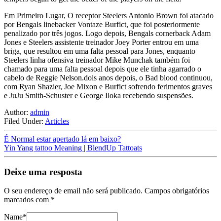
Em Primeiro Lugar, O receptor Steelers Antonio Brown foi atacado
por Bengals linebacker Vontaze Burfict, que foi posteriormente
penalizado por três jogos. Logo depois, Bengals cornerback Adam
Jones e Steelers assistente treinador Joey Porter entrou em uma
briga, que resultou em uma falta pessoal para Jones, enquanto
Steelers linha ofensiva treinador Mike Munchak também foi
chamado para uma falta pessoal depois que ele tinha agarrado o
cabelo de Reggie Nelson.dois anos depois, o Bad blood continuou,
com Ryan Shazier, Joe Mixon e Burfict sofrendo ferimentos graves
e JuJu Smith-Schuster e George Iloka recebendo suspensões.
Author:
admin
Filed Under:
Articles
É Normal estar apertado lá em baixo?
Yin Yang tattoo Meaning | BlendUp Tattoats
Deixe uma resposta
O seu endereço de email não será publicado.
Campos obrigatórios
marcados com
*
Name
*