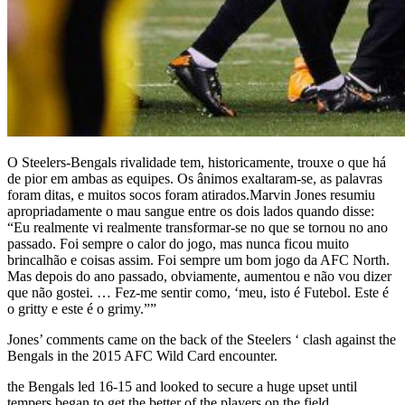
O Steelers-Bengals rivalidade tem, historicamente, trouxe o que há
de pior em ambas as equipes. Os ânimos exaltaram-se, as palavras
foram ditas, e muitos socos foram atirados.Marvin Jones resumiu
apropriadamente o mau sangue entre os dois lados quando disse:
“Eu realmente vi realmente transformar-se no que se tornou no ano
passado. Foi sempre o calor do jogo, mas nunca ficou muito
brincalhão e coisas assim. Foi sempre um bom jogo da AFC North.
Mas depois do ano passado, obviamente, aumentou e não vou dizer
que não gostei. … Fez-me sentir como, ‘meu, isto é Futebol. Este é
o gritty e este é o grimy.””
Jones’ comments came on the back of the Steelers ‘ clash against the
Bengals in the 2015 AFC Wild Card encounter.
the Bengals led 16-15 and looked to secure a huge upset until
tempers began to get the better of the players on the field.