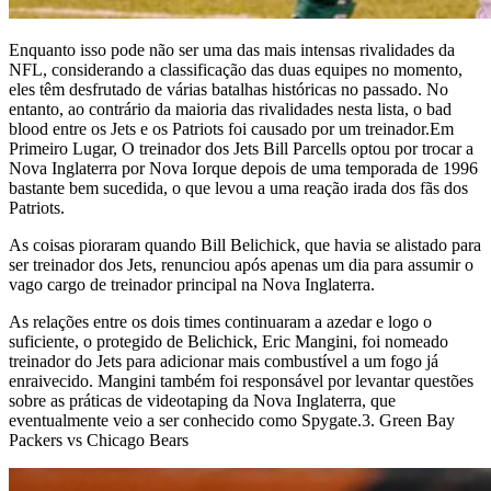
Enquanto isso pode não ser uma das mais intensas rivalidades da
NFL, considerando a classificação das duas equipes no momento,
eles têm desfrutado de várias batalhas históricas no passado. No
entanto, ao contrário da maioria das rivalidades nesta lista, o bad
blood entre os Jets e os Patriots foi causado por um treinador.Em
Primeiro Lugar, O treinador dos Jets Bill Parcells optou por trocar a
Nova Inglaterra por Nova Iorque depois de uma temporada de 1996
bastante bem sucedida, o que levou a uma reação irada dos fãs dos
Patriots.
As coisas pioraram quando Bill Belichick, que havia se alistado para
ser treinador dos Jets, renunciou após apenas um dia para assumir o
vago cargo de treinador principal na Nova Inglaterra.
As relações entre os dois times continuaram a azedar e logo o
suficiente, o protegido de Belichick, Eric Mangini, foi nomeado
treinador do Jets para adicionar mais combustível a um fogo já
enraivecido. Mangini também foi responsável por levantar questões
sobre as práticas de videotaping da Nova Inglaterra, que
eventualmente veio a ser conhecido como Spygate.3. Green Bay
Packers vs Chicago Bears