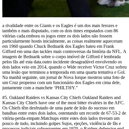
a rivalidade entre os Giants e os Eagles é um dos mais ferozes e
também o mais disputado, com os dois times empatados com 86
vitórias cada.embora os jogos entre os dois lados não fossem
particularmente hostis inicialmente, as coisas realmente aqueceram
em 1960 quando Chuck Bednarik dos Eagles bateu em Frank
Gifford em uma das tackles mais controversas da história da NFL. A
imagem de Bednarik sobre o corpo imóvel de Gifford é lembrada
pelos fãs até esta data.outro incidente desagradável envolvendo os
dois lados veio em 2014, quando o Wide receiver Victor Cruz sofreu
uma lesão que terminou a temporada em uma quarta tentativa e Gol.
Na manhã seguinte, um jornal de Nova Iorque mostrou uma foto de
um Cruz propenso com um funcionário dos Eagles em cima dele,
juntamente com a manchete ‘PHILTHY.”
#5. Oakland Raiders vs Kansas City Chiefs Oakland Raiders and
Kansas City Chiefs have one of the most bitter rivalries in the AFC.
Os Chiefs têm desfrutado de uma parte de leão do sucesso em
batalhas entre estes dois lados, ostentando um recorde de 67-53-2 de
vitória-perda-empate.Matchups entre estes dois lados tiveram um
pouco de tudo, incluindo golpes Sujos, ejeções, violência de fãs e
processos judiciais subsequentes.em 1970, o Raiders defensive end