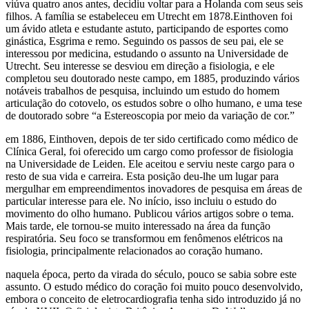
viúva quatro anos antes, decidiu voltar para a Holanda com seus seis
filhos. A família se estabeleceu em Utrecht em 1878.Einthoven foi
um ávido atleta e estudante astuto, participando de esportes como
ginástica, Esgrima e remo. Seguindo os passos de seu pai, ele se
interessou por medicina, estudando o assunto na Universidade de
Utrecht. Seu interesse se desviou em direção a fisiologia, e ele
completou seu doutorado neste campo, em 1885, produzindo vários
notáveis trabalhos de pesquisa, incluindo um estudo do homem
articulação do cotovelo, os estudos sobre o olho humano, e uma tese
de doutorado sobre “a Estereoscopia por meio da variação de cor.”
em 1886, Einthoven, depois de ter sido certificado como médico de
Clínica Geral, foi oferecido um cargo como professor de fisiologia
na Universidade de Leiden. Ele aceitou e serviu neste cargo para o
resto de sua vida e carreira. Esta posição deu-lhe um lugar para
mergulhar em empreendimentos inovadores de pesquisa em áreas de
particular interesse para ele. No início, isso incluiu o estudo do
movimento do olho humano. Publicou vários artigos sobre o tema.
Mais tarde, ele tornou-se muito interessado na área da função
respiratória. Seu foco se transformou em fenômenos elétricos na
fisiologia, principalmente relacionados ao coração humano.
naquela época, perto da virada do século, pouco se sabia sobre este
assunto. O estudo médico do coração foi muito pouco desenvolvido,
embora o conceito de eletrocardiografia tenha sido introduzido já no