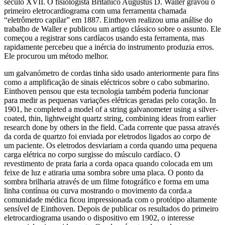
século XVII. O fisiologista Britânico Augustus D. Waller gravou o
primeiro eletrocardiograma com uma ferramenta chamada
“eletrômetro capilar” em 1887. Einthoven realizou uma análise do
trabalho de Waller e publicou um artigo clássico sobre o assunto. Ele
começou a registrar sons cardíacos usando esta ferramenta, mas
rapidamente percebeu que a inércia do instrumento produzia erros.
Ele procurou um método melhor.
um galvanómetro de cordas tinha sido usado anteriormente para fins
como a amplificação de sinais eléctricos sobre o cabo submarino.
Einthoven pensou que esta tecnologia também poderia funcionar
para medir as pequenas variações elétricas geradas pelo coração. In
1901, he completed a model of a string galvanometer using a silver-
coated, thin, lightweight quartz string, combining ideas from earlier
research done by others in the field. Cada corrente que passa através
da corda de quartzo foi enviada por eletrodos ligados ao corpo de
um paciente. Os eletrodos desviariam a corda quando uma pequena
carga elétrica no corpo surgisse do músculo cardíaco. O
revestimento de prata faria a corda opaca quando colocada em um
feixe de luz e atiraria uma sombra sobre uma placa. O ponto da
sombra brilharia através de um filme fotográfico e forma em uma
linha contínua ou curva mostrando o movimento da corda.a
comunidade médica ficou impressionada com o protótipo altamente
sensível de Einthoven. Depois de publicar os resultados do primeiro
eletrocardiograma usando o dispositivo em 1902, o interesse