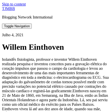
Skip to content
TJMBB
Blogging Network International
Toggle Navigation
Julho 4, 2021
Willem Einthoven
holandês fisiologista, professor e inventor Willem Einthoven
realizada pesquisa e inventou conceitos para a gravação elétrica do
coração impulsos que passou o campo da cardiologia e levou ao
desenvolvimento de uma das mais importantes ferramentas de
diagnóstico em toda a medicina: o electrocardiograma ou ECG. Sua
adaptação do galvanômetro de cordas tornou possível medir com
precisão variações no potencial elétrico causado por contrações do
músculo cardíaco e registrá-las graficamente.Einthoven nasceu em
21 de Maio de 1860, em Semarang, na Ilha de Java, então as Índias
Orientais Holandesas e agora parte da Indonésia. Lá, seu pai serviu
como um oficial médico do exército para os Países Baixos.
Einthoven viveu lá até aos dez anos de idade, quando sua mãe,