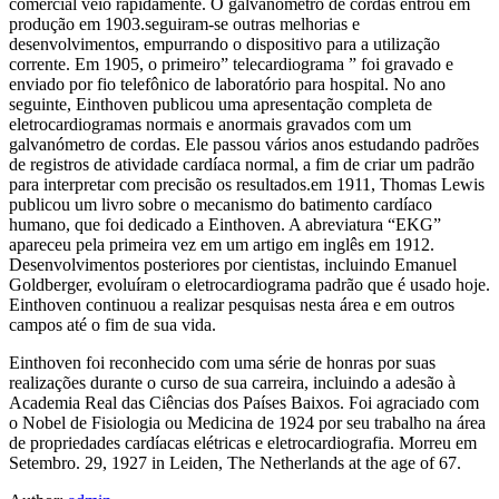
comercial veio rapidamente. O galvanómetro de cordas entrou em
produção em 1903.seguiram-se outras melhorias e
desenvolvimentos, empurrando o dispositivo para a utilização
corrente. Em 1905, o primeiro” telecardiograma ” foi gravado e
enviado por fio telefônico de laboratório para hospital. No ano
seguinte, Einthoven publicou uma apresentação completa de
eletrocardiogramas normais e anormais gravados com um
galvanómetro de cordas. Ele passou vários anos estudando padrões
de registros de atividade cardíaca normal, a fim de criar um padrão
para interpretar com precisão os resultados.em 1911, Thomas Lewis
publicou um livro sobre o mecanismo do batimento cardíaco
humano, que foi dedicado a Einthoven. A abreviatura “EKG”
apareceu pela primeira vez em um artigo em inglês em 1912.
Desenvolvimentos posteriores por cientistas, incluindo Emanuel
Goldberger, evoluíram o eletrocardiograma padrão que é usado hoje.
Einthoven continuou a realizar pesquisas nesta área e em outros
campos até o fim de sua vida.
Einthoven foi reconhecido com uma série de honras por suas
realizações durante o curso de sua carreira, incluindo a adesão à
Academia Real das Ciências dos Países Baixos. Foi agraciado com
o Nobel de Fisiologia ou Medicina de 1924 por seu trabalho na área
de propriedades cardíacas elétricas e eletrocardiografia. Morreu em
Setembro. 29, 1927 in Leiden, The Netherlands at the age of 67.