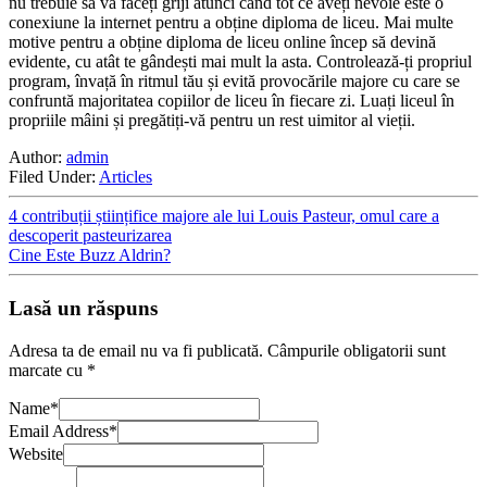
nu trebuie să vă faceți griji atunci când tot ce aveți nevoie este o
conexiune la internet pentru a obține diploma de liceu. Mai multe
motive pentru a obține diploma de liceu online încep să devină
evidente, cu atât te gândești mai mult la asta. Controlează-ți propriul
program, învață în ritmul tău și evită provocările majore cu care se
confruntă majoritatea copiilor de liceu în fiecare zi. Luați liceul în
propriile mâini și pregătiți-vă pentru un rest uimitor al vieții.
Author:
admin
Filed Under:
Articles
4 contribuții științifice majore ale lui Louis Pasteur, omul care a
descoperit pasteurizarea
Cine Este Buzz Aldrin?
Lasă un răspuns
Adresa ta de email nu va fi publicată.
Câmpurile obligatorii sunt
marcate cu
*
Name
*
Email Address
*
Website