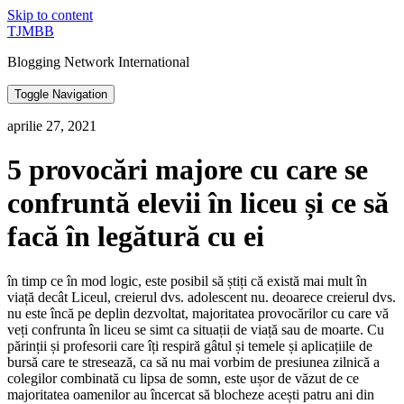
Skip to content
TJMBB
Blogging Network International
Toggle Navigation
aprilie 27, 2021
5 provocări majore cu care se
confruntă elevii în liceu și ce să
facă în legătură cu ei
în timp ce în mod logic, este posibil să știți că există mai mult în
viață decât Liceul, creierul dvs. adolescent nu. deoarece creierul dvs.
nu este încă pe deplin dezvoltat, majoritatea provocărilor cu care vă
veți confrunta în liceu se simt ca situații de viață sau de moarte. Cu
părinții și profesorii care îți respiră gâtul și temele și aplicațiile de
bursă care te stresează, ca să nu mai vorbim de presiunea zilnică a
colegilor combinată cu lipsa de somn, este ușor de văzut de ce
majoritatea oamenilor au încercat să blocheze acești patru ani din