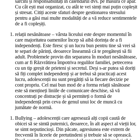
sarcini și responsabilități în calendarul dvs. pe măsură ce apar.
Cu cât ești mai organizat, cu atât te vei simți mai puțin copleșit
și stresat. Citiți aceste sfaturi despre gestionarea stresului
pentru a găsi mai multe modalități de a vă reduce sentimentele
de a fi copleșiți.
relații nesănătoase – vârsta liceului este despre momentul în
care majoritatea oamenilor încep să aibă dorința de a fi
independenți. Este firesc și un lucru bun pentru tine să vrei să
te separi de părinți, deoarece înseamnă că te pregătești să fii
adult. Problemele provin din separarea în moduri nesănătoase,
cum ar fi Răzvrătirea împotriva regulilor familiei, petrecerea
cu un tip greșit de prieteni și secretul. Deși s-ar putea să doriți
să fiți complet independenți și ar trebui să practicați acest
lucru, adolescenții nu sunt pregătiți să ia fiecare decizie pe
cont propriu. Cel mai bun mod de a forma relații sănătoase
este să mențineți liniile de comunicare deschise, să vă
concentrați pe distracție și să permiteți o formă de
independență prin ceva de genul unui loc de muncă cu
jumătate de normă.
Bullying – adolescenții care agresează alți copii caută de
obicei să se simtă puternici, deoarece, în alt aspect al vieții lor,
se simt neputincioși. Din păcate, agresiunea este extrem de
frecventă în liceele de pretutindeni și trebuie să se oprească.