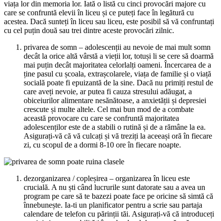
viața lor din memoria lor. Iată o listă cu cinci provocări majore cu
care se confruntă elevii în liceu și ce puteți face în legătură cu
acestea. Dacă sunteți în liceu sau liceu, este posibil să vă confruntați
cu cel puțin două sau trei dintre aceste provocări zilnic.
privarea de somn – adolescenții au nevoie de mai mult somn
decât la orice altă vârstă a vieții lor, totuși li se cere să doarmă
mai puțin decât majoritatea celorlalți oameni. Încercarea de a
ține pasul cu școala, extrașcolarele, viața de familie și o viață
socială poate fi epuizantă de la sine. Dacă nu primiți restul de
care aveți nevoie, ar putea fi cauza stresului adăugat, a
obiceiurilor alimentare nesănătoase, a anxietății și depresiei
crescute și multe altele. Cel mai bun mod de a combate
această provocare cu care se confruntă majoritatea
adolescenților este de a stabili o rutină și de a rămâne la ea.
Asigurați-vă că vă culcați și vă treziți la aceeași oră în fiecare
zi, cu scopul de a dormi 8-10 ore în fiecare noapte.
dezorganizarea / copleșirea – organizarea în liceu este
crucială. A nu ști când lucrurile sunt datorate sau a avea un
program pe care să te bazezi poate face pe oricine să simtă că
înnebunește. Ia-ti un planificator pentru a scrie sau partaja
calendare de telefon cu părinții tăi. Asigurați-vă că introduceți