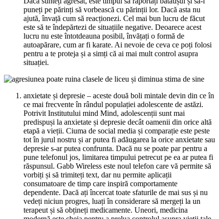
Dacă sunteți agresat, este timpul să raportați bătăușul și să-i
puneți pe părinți să vorbească cu părinții lor. Dacă asta nu
ajută, învață cum să reacționezi. Cel mai bun lucru de făcut
este să te îndepărtezi de situațiile negative. Deoarece acest
lucru nu este întotdeauna posibil, învățați o formă de
autoapărare, cum ar fi karate. Ai nevoie de ceva ce poți folosi
pentru a te proteja și a simți că ai mai mult control asupra
situației.
anxietate și depresie – aceste două boli mintale devin din ce în
ce mai frecvente în rândul populației adolescente de astăzi.
Potrivit Institutului mind Mind, adolescenții sunt mai
predispuși la anxietate și depresie decât oamenii din orice altă
etapă a vieții. Ciuma de social media și comparație este peste
tot în jurul nostru și ar putea fi adăugarea la orice anxietate sau
depresie s-ar putea confrunta. Dacă nu se poate par pentru a
pune telefonul jos, limitarea timpului petrecut pe ea ar putea fi
răspunsul. Gabb Wireless este noul telefon care vă permite să
vorbiți și să trimiteți text, dar nu permite aplicații
consumatoare de timp care inspiră comportamente
dependente. Dacă ați încercat toate sfaturile de mai sus și nu
vedeți niciun progres, luați în considerare să mergeți la un
terapeut și să obțineți medicamente. Uneori, medicina
modernă este cheia pentru a prelua controlul asupra vieții tale.