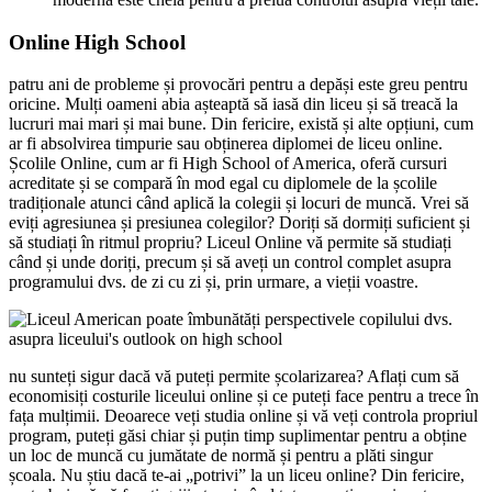
Online High School
patru ani de probleme și provocări pentru a depăși este greu pentru
oricine. Mulți oameni abia așteaptă să iasă din liceu și să treacă la
lucruri mai mari și mai bune. Din fericire, există și alte opțiuni, cum
ar fi absolvirea timpurie sau obținerea diplomei de liceu online.
Școlile Online, cum ar fi High School of America, oferă cursuri
acreditate și se compară în mod egal cu diplomele de la școlile
tradiționale atunci când aplică la colegii și locuri de muncă. Vrei să
eviți agresiunea și presiunea colegilor? Doriți să dormiți suficient și
să studiați în ritmul propriu? Liceul Online vă permite să studiați
când și unde doriți, precum și să aveți un control complet asupra
programului dvs. de zi cu zi și, prin urmare, a vieții voastre.
nu sunteți sigur dacă vă puteți permite școlarizarea? Aflați cum să
economisiți costurile liceului online și ce puteți face pentru a trece în
fața mulțimii. Deoarece veți studia online și vă veți controla propriul
program, puteți găsi chiar și puțin timp suplimentar pentru a obține
un loc de muncă cu jumătate de normă și pentru a plăti singur
școala. Nu știu dacă te-ai „potrivi” la un liceu online? Din fericire,