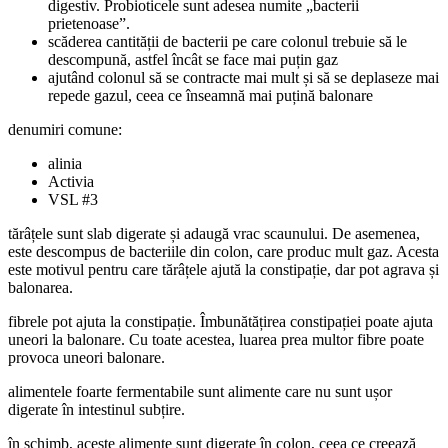
digestiv. Probioticele sunt adesea numite „bacterii
prietenoase”.
scăderea cantității de bacterii pe care colonul trebuie să le
descompună, astfel încât se face mai puțin gaz
ajutând colonul să se contracte mai mult și să se deplaseze mai
repede gazul, ceea ce înseamnă mai puțină balonare
denumiri comune:
alinia
Activia
VSL #3
tărâțele sunt slab digerate și adaugă vrac scaunului. De asemenea,
este descompus de bacteriile din colon, care produc mult gaz. Acesta
este motivul pentru care tărâțele ajută la constipație, dar pot agrava și
balonarea.
fibrele pot ajuta la constipație. Îmbunătățirea constipației poate ajuta
uneori la balonare. Cu toate acestea, luarea prea multor fibre poate
provoca uneori balonare.
alimentele foarte fermentabile sunt alimente care nu sunt ușor
digerate în intestinul subțire.
în schimb, aceste alimente sunt digerate în colon, ceea ce creează