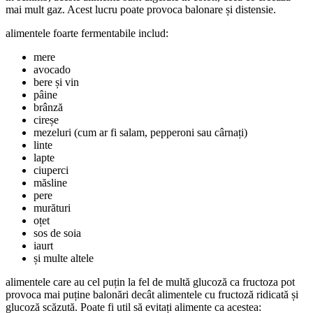
mai mult gaz. Acest lucru poate provoca balonare și distensie.
alimentele foarte fermentabile includ:
mere
avocado
bere și vin
pâine
brânză
cireșe
mezeluri (cum ar fi salam, pepperoni sau cârnați)
linte
lapte
ciuperci
măsline
pere
murături
oțet
sos de soia
iaurt
și multe altele
alimentele care au cel puțin la fel de multă glucoză ca fructoza pot
provoca mai puține balonări decât alimentele cu fructoză ridicată și
glucoză scăzută. Poate fi util să evitați alimente ca acestea: