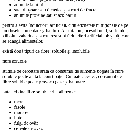
anumite iaurturi
sucuri ușoare sau dietetice și sucuri de fructe
anumite proteine sau snack baruri
pentru a evita îndulcitorii artificiali, citiți etichetele nutriționale de pe
produsele alimentare și băuturi. Aspartamul, acesulfamul, sorbitolul,
xilitolul, zaharina și sucraloza sunt îndulcitori artificiali obișnuiți care
se adaugă alimentelor.
există două tipuri de fibre: solubile și insolubile.
fibre solubile
studiile de cercetare arată că consumul de alimente bogate în fibre
solubile poate ajuta la constipație. Cu toate acestea, consumul de
fibre solubile poate provoca gaze și balonare.
puteți obține fibre solubile din alimente:
mere
fasole
morcovi
linte
fulgi de ovăz
cereale de ovăz