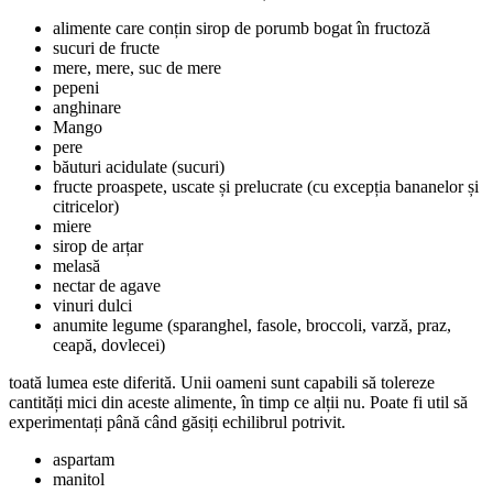
alimente care conțin sirop de porumb bogat în fructoză
sucuri de fructe
mere, mere, suc de mere
pepeni
anghinare
Mango
pere
băuturi acidulate (sucuri)
fructe proaspete, uscate și prelucrate (cu excepția bananelor și
citricelor)
miere
sirop de arțar
melasă
nectar de agave
vinuri dulci
anumite legume (sparanghel, fasole, broccoli, varză, praz,
ceapă, dovlecei)
toată lumea este diferită. Unii oameni sunt capabili să tolereze
cantități mici din aceste alimente, în timp ce alții nu. Poate fi util să
experimentați până când găsiți echilibrul potrivit.
aspartam
manitol