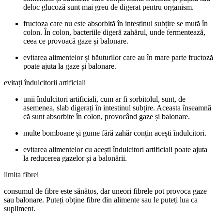
deloc glucoză sunt mai greu de digerat pentru organism.
fructoza care nu este absorbită în intestinul subțire se mută în
colon. În colon, bacteriile digeră zahărul, unde fermentează,
ceea ce provoacă gaze și balonare.
evitarea alimentelor și băuturilor care au în mare parte fructoză
poate ajuta la gaze și balonare.
evitați îndulcitorii artificiali
unii îndulcitori artificiali, cum ar fi sorbitolul, sunt, de
asemenea, slab digerați în intestinul subțire. Aceasta înseamnă
că sunt absorbite în colon, provocând gaze și balonare.
multe bomboane și gume fără zahăr conțin acești îndulcitori.
evitarea alimentelor cu acești îndulcitori artificiali poate ajuta
la reducerea gazelor și a balonării.
limita fibrei
consumul de fibre este sănătos, dar uneori fibrele pot provoca gaze
sau balonare. Puteți obține fibre din alimente sau le puteți lua ca
supliment.