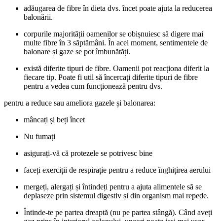
adăugarea de fibre în dieta dvs. încet poate ajuta la reducerea
balonării.
corpurile majorității oamenilor se obișnuiesc să digere mai
multe fibre în 3 săptămâni. În acel moment, sentimentele de
balonare și gaze se pot îmbunătăți.
există diferite tipuri de fibre. Oamenii pot reacționa diferit la
fiecare tip. Poate fi util să încercați diferite tipuri de fibre
pentru a vedea cum funcționează pentru dvs.
pentru a reduce sau ameliora gazele și balonarea:
mâncați și beți încet
Nu fumați
asigurați-vă că protezele se potrivesc bine
faceți exerciții de respirație pentru a reduce înghițirea aerului
mergeți, alergați și întindeți pentru a ajuta alimentele să se
deplaseze prin sistemul digestiv și din organism mai repede.
Întinde-te pe partea dreaptă (nu pe partea stângă). Când aveți