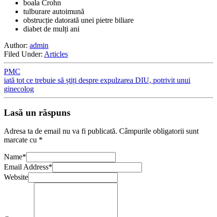
boala Crohn
tulburare autoimună
obstrucție datorată unei pietre biliare
diabet de mulți ani
Author:
admin
Filed Under:
Articles
PMC
iată tot ce trebuie să știți despre expulzarea DIU, potrivit unui
ginecolog
Lasă un răspuns
Adresa ta de email nu va fi publicată.
Câmpurile obligatorii sunt
marcate cu
*
Name
*
Email Address
*
Website