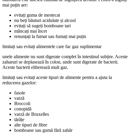
mai puțin aer:
evitați guma de mestecat
nu beți băuturi acidulate și alcool
evitați să sugeți bomboane tari
mâncați mai încet
renunțați la fumat sau fumați mai puțin
limitați sau evitați alimentele care fac gaz suplimentar
unele alimente nu sunt digerate complet în intestinul subțire. Aceste
zaharuri se deplasează în colon, unde sunt digerate de bacterii.
Aceste bacterii eliberează mult gaz.
limitați sau evitați aceste tipuri de alimente pentru a ajuta la
reducerea gazelor:
fasole
varză
Broccoli
conopidă
varză de Bruxelles
tărâțe
alte tipuri de fibre
bomboane sau gumă fără zahăr