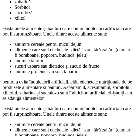
zaharină
Sorbitol
sucraloză
xilitol
există unele alimente și băuturi care conțin îndulcitori artificiali care
pot fi surprinzătoare. Unele dintre aceste alimente sunt:
anumite cereale pentru micul dejun
alimente care sunt etichetate „dietă” sau „fără zahăr” (cum ar
fi bomboane, popcorn, budincă, jeleu)
anumite iaurturi
sucuri ușoare sau dietetice și sucuri de fructe
anumite proteine sau snack baruri
pentru a evita îndulcitorii artificiali, citiți etichetele nutriționale de pe
produsele alimentare și băuturi. Aspartamul, acesulfamul, sorbitolul,
xilitolul, zaharina și sucraloza sunt îndulcitori artificiali obișnuiți care
se adaugă alimentelor.
există unele alimente și băuturi care conțin îndulcitori artificiali care
pot fi surprinzătoare. Unele dintre aceste alimente sunt:
anumite cereale pentru micul dejun
alimente care sunt etichetate „dietă” sau „fără zahăr” (cum ar
fi bomboane, popcorn, budincă, jeleu)