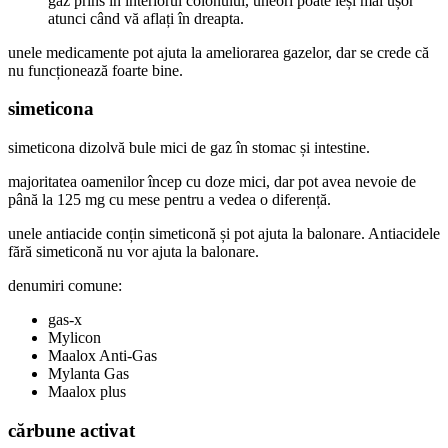
gaz prins în interiorul colonului, uneori poate ieși mai ușor
atunci când vă aflați în dreapta.
unele medicamente pot ajuta la ameliorarea gazelor, dar se crede că
nu funcționează foarte bine.
simeticona
simeticona dizolvă bule mici de gaz în stomac și intestine.
majoritatea oamenilor încep cu doze mici, dar pot avea nevoie de
până la 125 mg cu mese pentru a vedea o diferență.
unele antiacide conțin simeticonă și pot ajuta la balonare. Antiacidele
fără simeticonă nu vor ajuta la balonare.
denumiri comune:
gas-x
Mylicon
Maalox Anti-Gas
Mylanta Gas
Maalox plus
cărbune activat