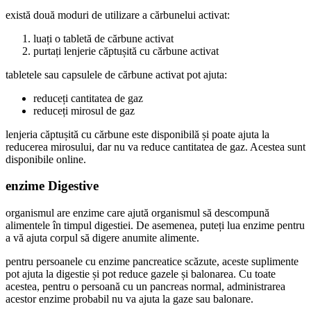
există două moduri de utilizare a cărbunelui activat:
luați o tabletă de cărbune activat
purtați lenjerie căptușită cu cărbune activat
tabletele sau capsulele de cărbune activat pot ajuta:
reduceți cantitatea de gaz
reduceți mirosul de gaz
lenjeria căptușită cu cărbune este disponibilă și poate ajuta la
reducerea mirosului, dar nu va reduce cantitatea de gaz. Acestea sunt
disponibile online.
enzime Digestive
organismul are enzime care ajută organismul să descompună
alimentele în timpul digestiei. De asemenea, puteți lua enzime pentru
a vă ajuta corpul să digere anumite alimente.
pentru persoanele cu enzime pancreatice scăzute, aceste suplimente
pot ajuta la digestie și pot reduce gazele și balonarea. Cu toate
acestea, pentru o persoană cu un pancreas normal, administrarea
acestor enzime probabil nu va ajuta la gaze sau balonare.