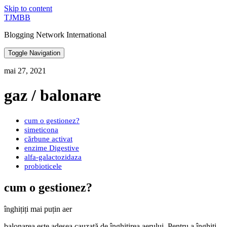
Skip to content
TJMBB
Blogging Network International
Toggle Navigation
mai 27, 2021
gaz / balonare
cum o gestionez?
simeticona
cărbune activat
enzime Digestive
alfa-galactozidaza
probioticele
cum o gestionez?
înghițiți mai puțin aer
balonarea este adesea cauzată de înghițirea aerului. Pentru a înghiți