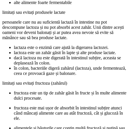
alte alimente foarte fermentabile
limitați sau evitați produsele lactate
persoanele care nu au suficientă lactază în intestine nu pot
descompune lactoza și nu pot absorbi acest zahăr. Unii dintre acești
oameni vor deveni balonați și ar putea avea nevoie să evite să
mănânce sau să bea produse lactate.
lactaza este o enzimă care ajută la digerarea lactozei.
lactoza este un zahăr găsit în lapte și alte produse lactate.
dacă lactoza nu este digerată în intestinul subțire, aceasta se
deplasează în colon.
în colon, bacteriile digeră zahărul (lactoza), unde fermentează,
ceea ce provoacă gaze și balonare.
limitați sau evitați fructoza (zahărul)
fructoza este un tip de zahăr găsit în fructe și în multe alimente
dulci procesate.
fructoza este mai ușor de absorbit în intestinul subțire atunci
când mâncați alimente care au atât fructoză, cât și glucoză în
ele.
alimentele și băuturile care conțin multă fructoză și puțină sau