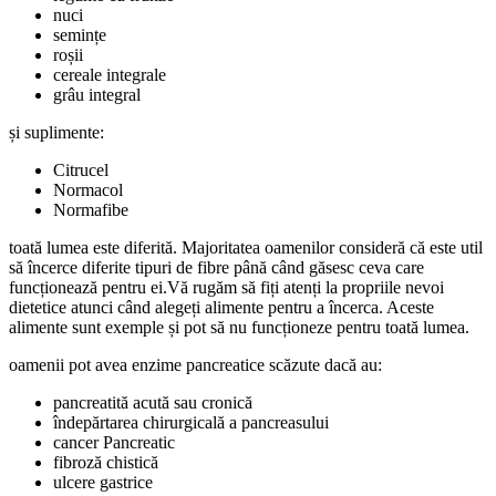
nuci
semințe
roșii
cereale integrale
grâu integral
și suplimente:
Citrucel
Normacol
Normafibe
toată lumea este diferită. Majoritatea oamenilor consideră că este util
să încerce diferite tipuri de fibre până când găsesc ceva care
funcționează pentru ei.Vă rugăm să fiți atenți la propriile nevoi
dietetice atunci când alegeți alimente pentru a încerca. Aceste
alimente sunt exemple și pot să nu funcționeze pentru toată lumea.
oamenii pot avea enzime pancreatice scăzute dacă au:
pancreatită acută sau cronică
îndepărtarea chirurgicală a pancreasului
cancer Pancreatic
fibroză chistică
ulcere gastrice