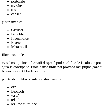
portocale
mazăre
roșii
căpșuni
și suplimente:
Citrucel
Benefiber
Fiberchoice
Fibercon
Metamucil
fibre insolubile
există mai puține informații despre faptul dacă fibrele insolubile pot
ajuta la constipație. Fibrele insolubile pot provoca mai puține gaze și
balonare decât fibrele solubile.
puteți obține fibre insolubile din alimente:
orz
Broccoli
varză
țelină
legume cu frunze