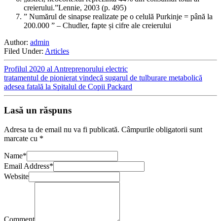
creierului.”Lennie, 2003 (p. 495)
” Numărul de sinapse realizate pe o celulă Purkinje = până la
200.000 ” – Chudler, fapte și cifre ale creierului
Author:
admin
Filed Under:
Articles
Profilul 2020 al Antreprenorului electric
tratamentul de pionierat vindecă sugarul de tulburare metabolică
adesea fatală la Spitalul de Copii Packard
Lasă un răspuns
Adresa ta de email nu va fi publicată.
Câmpurile obligatorii sunt
marcate cu
*
Name
*
Email Address
*
Website
Comment