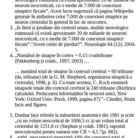
neuroni neocorticali, cu o medie de 7.000 de conexiuni
sinaptice fiecare”. Acest lucru sugerează că pagina Wikipedia
greșește în atribuirea celor 7.000 de conexiuni sinaptice pe
neuron creierului în general în loc de neocortex.
„în litrul și jumătate din creierul uman, studiile stereologice
estimează că există aproximativ 20 de miliarde de neuroni
neocorticali, cu o medie de 7.000 de conexiuni sinaptice
fiecare”.”Avem creier de pierdut?”. Neurologie 64 (12): 2004-
5.
„Numărul de sinapse în cortex = 0,15 cvadrilioane
(Pakkenberg și colab., 1997; 2003) …
… numărul total de sinapse în cortexul cerebral = 60 trilioane
(da, trilioane) (de la G. M. Shepherd, organizarea sinaptică a
creierului, 1998, p. 6). Cu toate acestea, C. Koch enumeră
sinapsele totale din cortexul cerebral la 240 trilioane (Biofizica
calculului. Prelucrarea informațiilor în neuroni unici, New
York: Oxford Univ. Presă, 1999, pagina 87).”- Chudler, Brain
facts and figures
Dunbar face referire la măsurători anatomice din 1981 și scrie
„cu un volum neocortical de 1006,5 cc și un volum total al
creierului de 1251,8 cc (Stephan și colab. 1981), raportul
neocortexului pentru oameni este CR = 4,1.”(p. 682).
„astfel, neocortexul reprezintă 44% din consumul total al