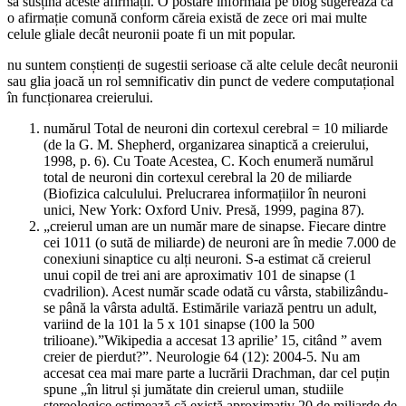
să susțină aceste afirmații. O postare informală pe blog sugerează că
o afirmație comună conform căreia există de zece ori mai multe
celule gliale decât neuronii poate fi un mit popular.
nu suntem conștienți de sugestii serioase că alte celule decât neuronii
sau glia joacă un rol semnificativ din punct de vedere computațional
în funcționarea creierului.
numărul Total de neuroni din cortexul cerebral = 10 miliarde
(de la G. M. Shepherd, organizarea sinaptică a creierului,
1998, p. 6). Cu Toate Acestea, C. Koch enumeră numărul
total de neuroni din cortexul cerebral la 20 de miliarde
(Biofizica calculului. Prelucrarea informațiilor în neuroni
unici, New York: Oxford Univ. Presă, 1999, pagina 87).
„creierul uman are un număr mare de sinapse. Fiecare dintre
cei 1011 (o sută de miliarde) de neuroni are în medie 7.000 de
conexiuni sinaptice cu alți neuroni. S-a estimat că creierul
unui copil de trei ani are aproximativ 101 de sinapse (1
cvadrilion). Acest număr scade odată cu vârsta, stabilizându-
se până la vârsta adultă. Estimările variază pentru un adult,
variind de la 101 la 5 x 101 sinapse (100 la 500
trilioane).”Wikipedia a accesat 13 aprilie’ 15, citând ” avem
creier de pierdut?”. Neurologie 64 (12): 2004-5. Nu am
accesat cea mai mare parte a lucrării Drachman, dar cel puțin
spune „în litrul și jumătate din creierul uman, studiile
stereologice estimează că există aproximativ 20 de miliarde de