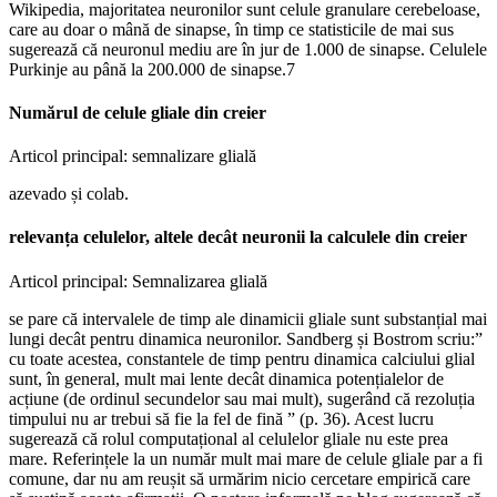
Wikipedia, majoritatea neuronilor sunt celule granulare cerebeloase,
care au doar o mână de sinapse, în timp ce statisticile de mai sus
sugerează că neuronul mediu are în jur de 1.000 de sinapse. Celulele
Purkinje au până la 200.000 de sinapse.7
Numărul de celule gliale din creier
Articol principal: semnalizare glială
azevado și colab.
relevanța celulelor, altele decât neuronii la calculele din creier
Articol principal: Semnalizarea glială
se pare că intervalele de timp ale dinamicii gliale sunt substanțial mai
lungi decât pentru dinamica neuronilor. Sandberg și Bostrom scriu:”
cu toate acestea, constantele de timp pentru dinamica calciului glial
sunt, în general, mult mai lente decât dinamica potențialelor de
acțiune (de ordinul secundelor sau mai mult), sugerând că rezoluția
timpului nu ar trebui să fie la fel de fină ” (p. 36). Acest lucru
sugerează că rolul computațional al celulelor gliale nu este prea
mare. Referințele la un număr mult mai mare de celule gliale par a fi
comune, dar nu am reușit să urmărim nicio cercetare empirică care