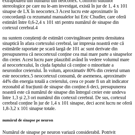
extrapolarea din numărul din neocortex. Conform studiilor
stereologice pe care nu le-am investigat, există în jur de 1, 4 x 101
sinapse de LX în neocortex.3 Acest lucru este aproximativ în
concordanță cu rezumatul manualelor lui Eric Chudler, care oferă
estimări între 0,6-2,4 x 101 stri pentru numărul de sinapse din
cortexul cerebral.4
nu suntem conștienți de estimări convingătoare pentru densitatea
sinaptică în afara cortexului cerebral, iar impresia noastră este că
estimările raportate pe scară largă de 101 ac sunt derivate din
presupunerea că neocortexul conține cea mai mare parte a sinapselor
din creier. Acest lucru pare plauzibil având în vedere volumul mare
al neocortexului, în ciuda faptului că conține o minoritate a
neuronilor creierului. În volum, aproximativ 80% din creierul uman
este neocortex.5 neocortexul consumă, de asemenea, aproximativ
44% din energia totală a creierului, ceea ce poate fi un alt indicator
rezonabil al fracțiunii de sinapse din conține.6 deci, presupunerea
noastră este că numărul de sinapse din întregul creier este undeva
între 1,3 și 2,3 ori numărul din cortexul cerebral. De sus, cortexul
cerebral conține în jur de 1,4 x 101 sinapse, deci acest lucru ne oferă
1,8-3,2 x 101 sinapse totale.
numărul de sinapse pe neuron
Numărul de sinapse pe neuron variază considerabil. Potrivit