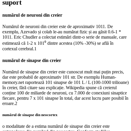
suport
numărul de neuroni din creier
Numărul de neuroni din creier este de aproximativ 1011. De
exemplu, Azevado și colab le-au numărat fizic și au găsit 0.6-1 *
1011. Eric Chudler a colectat estimări dintr-o serie de manuale, care
estimează că 1-2 x 101⁰ dintre acestea (10% -30%) se află în
cortexul cerebral.1
numărul de sinapse din creier
Numărul de sinapse din creier este cunoscut mult mai puțin precis,
dar este probabil de aproximativ 101 str. De exemplu Human-
memory.net raportează 101 sinapse de 101 L / L (100-1000 trilioane)
în creier, fără citare sau explicație. Wikipedia spune că creierul
conține 100 de miliarde de neuroni, cu 7.000 de conexiuni sinaptice
fiecare, pentru 7 x 101 sinapse în total, dar acest lucru pare posibil în
eroare.2
numărul de sinapse din neocortex
o modalitate de a estima numărul de sinapse din creier este