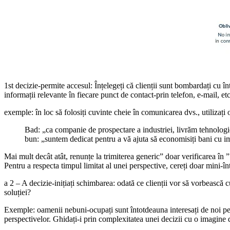
1st decizie-permite accesul: Înțelegeți că clienții sunt bombardați cu înt
informații relevante în fiecare punct de contact-prin telefon, e-mail, etc
exemple: în loc să folosiți cuvinte cheie în comunicarea dvs., utilizați 
Bad: „ca companie de prospectare a industriei, livrăm tehnolog
bun: „suntem dedicat pentru a vă ajuta să economisiți bani cu i
Mai mult decât atât, renunțe la trimiterea generic” doar verificarea în ”
Pentru a respecta timpul limitat al unei perspective, cereți doar mini-în
a 2 – A decizie-inițiați schimbarea: odată ce clienții vor să vorbească 
soluției?
Exemple: oamenii nebuni-ocupați sunt întotdeauna interesați de noi per
perspectivelor. Ghidați-i prin complexitatea unei decizii cu o imagine