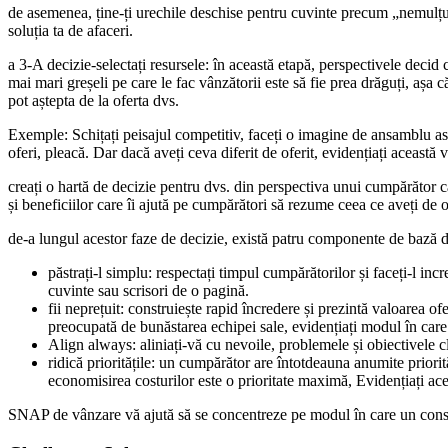
de asemenea, ține-ți urechile deschise pentru cuvinte precum „nemulțumi
soluția ta de afaceri.
a 3-A decizie-selectați resursele: în această etapă, perspectivele decid
mai mari greșeli pe care le fac vânzătorii este să fie prea drăguți, așa că
pot aștepta de la oferta dvs.
Exemple: Schițați peisajul competitiv, faceți o imagine de ansamblu asup
oferi, pleacă. Dar dacă aveți ceva diferit de oferit, evidențiați această
creați o hartă de decizie pentru dvs. din perspectiva unui cumpărător ca
și beneficiilor care îi ajută pe cumpărători să rezume ceea ce aveți de o
de-a lungul acestor faze de decizie, există patru componente de bază d
păstrați-l simplu: respectați timpul cumpărătorilor și faceți-l in
cuvinte sau scrisori de o pagină.
fii neprețuit: construiește rapid încredere și prezintă valoarea ofe
preocupată de bunăstarea echipei sale, evidențiați modul în care 
Align always: aliniați-vă cu nevoile, problemele și obiectivele cl
ridică prioritățile: un cumpărător are întotdeauna anumite priori
economisirea costurilor este o prioritate maximă, Evidențiați ace
SNAP de vânzare vă ajută să se concentreze pe modul în care un consumat