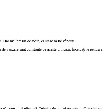
i. Dar mai presus de toate, ei urăsc să fie vânduți.
 de vânzare sunt construite pe aceste principii. Încercați-le pentru a
 la vânzarea mai eficientă. Tehnica de obicei nu este un One-size-se