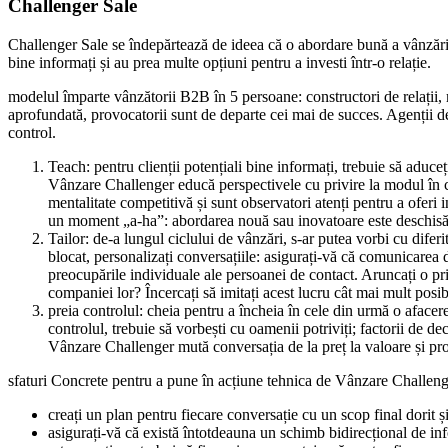
Challenger Sale
Challenger Sale se îndepărtează de ideea că o abordare bună a vânzărilo
bine informați și au prea multe opțiuni pentru a investi într-o relație.
modelul împarte vânzătorii B2B în 5 persoane: constructori de relații, 
aprofundată, provocatorii sunt de departe cei mai de succes. Agenții de
control.
Teach: pentru clienții potențiali bine informați, trebuie să adu
Vânzare Challenger educă perspectivele cu privire la modul în ca
mentalitate competitivă și sunt observatori atenți pentru a oferi i
un moment „a-ha”: abordarea nouă sau inovatoare este deschisă
Tailor: de-a lungul ciclului de vânzări, s-ar putea vorbi cu dif
blocat, personalizați conversațiile: asigurați-vă că comunicarea dv
preocupările individuale ale persoanei de contact. Aruncați o priv
companiei lor? Încercați să imitați acest lucru cât mai mult posib
preia controlul: cheia pentru a încheia în cele din urmă o afacer
controlul, trebuie să vorbești cu oamenii potriviți; factorii de 
Vânzare Challenger mută conversația de la preț la valoare și pr
sfaturi Concrete pentru a pune în acțiune tehnica de Vânzare Challeng
creați un plan pentru fiecare conversație cu un scop final dorit 
asigurați-vă că există întotdeauna un schimb bidirecțional de inf