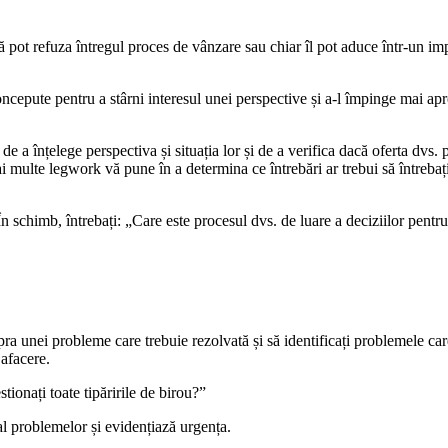
vă pot refuza întregul proces de vânzare sau chiar îl pot aduce într-un im
oncepute pentru a stârni interesul unei perspective și a-l împinge mai ap
 de a înțelege perspectiva și situația lor și de a verifica dacă oferta dvs.
ai multe legwork vă pune în a determina ce întrebări ar trebui să întrebați
În schimb, întrebați: „Care este procesul dvs. de luare a deciziilor pentru 
pra unei probleme care trebuie rezolvată și să identificați problemele ca
 afacere.
ionați toate tipăririle de birou?”
al problemelor și evidențiază urgența.