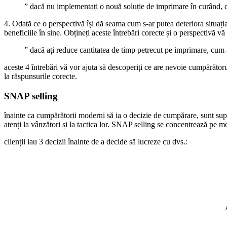
” dacă nu implementați o nouă soluție de imprimare în curând, 
4. Odată ce o perspectivă își dă seama cum s-ar putea deteriora situația,
beneficiile în sine. Obțineți aceste întrebări corecte și o perspectivă v
” dacă ați reduce cantitatea de timp petrecut pe imprimare, cum 
aceste 4 întrebări vă vor ajuta să descoperiți ce are nevoie cumpărătoru
la răspunsurile corecte.
SNAP selling
înainte ca cumpărătorii moderni să ia o decizie de cumpărare, sunt supr
atenți la vânzători și la tactica lor. SNAP selling se concentrează pe mod
clienții iau 3 decizii înainte de a decide să lucreze cu dvs.: