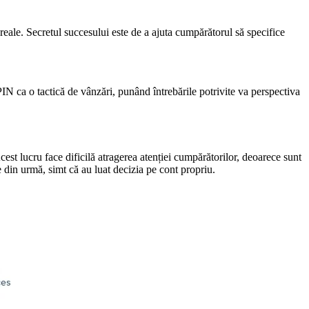
 reale. Secretul succesului este de a ajuta cumpărătorul să specifice
PIN ca o tactică de vânzări, punând întrebările potrivite va perspectiva
st lucru face dificilă atragerea atenției cumpărătorilor, deoarece sunt
ele din urmă, simt că au luat decizia pe cont propriu.