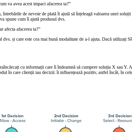
cum va avea acest impact afacerea ta?”
 întrebările de nevoie de plată îi ajută să înțeleagă valoarea unei soluții
ă va spune cum îi ajută produsul dvs.
ar afecta afacerea ta?”
l dvs. și care este cea mai bună modalitate de a-l ajuta. Dacă utilizați S
aîncărcați cu informații care îi îndeamnă să cumpere soluția X sau Y. Ace
ul în care clienții iau decizii: îi influențează pozitiv, astfel încât, în c