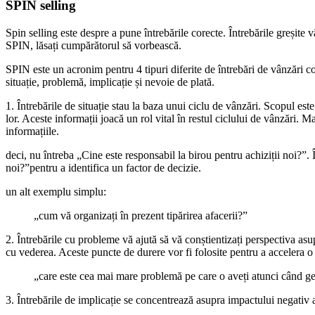
SPIN selling
Spin selling este despre a pune întrebările corecte. Întrebările greșite 
SPIN, lăsați cumpărătorul să vorbească.
SPIN este un acronim pentru 4 tipuri diferite de întrebări de vânzări c
situație, problemă, implicație și nevoie de plată.
1. Întrebările de situație stau la baza unui ciclu de vânzări. Scopul este
lor. Aceste informații joacă un rol vital în restul ciclului de vânzări. M
informațiile.
deci, nu întreba „Cine este responsabil la birou pentru achiziții noi?”. 
noi?”pentru a identifica un factor de decizie.
un alt exemplu simplu:
„cum vă organizați în prezent tipărirea afacerii?”
2. Întrebările cu probleme vă ajută să vă conștientizați perspectiva asu
cu vederea. Aceste puncte de durere vor fi folosite pentru a accelera o
„care este cea mai mare problemă pe care o aveți atunci când gest
3. Întrebările de implicație se concentrează asupra impactului negativ 