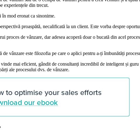
pe experiențele din trecut.
ți în mod eronat ca sinonime.
rspectivă proaspătă, necalificată la un client. Este vorba despre oportunit
ărui proces de vânzare, dar adesea acoperă doar o bucată din acel proces.
ă de vânzare este filozofia pe care o aplici pentru a-ți îmbunătăți proces
 vinde mai eficient, gândit de consultanți incredibil de inteligent și gur
părți ale procesului dvs. de vânzare.
?