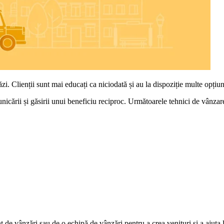
i. Clienții sunt mai educați ca niciodată și au la dispoziție multe opțiun
unicării și găsirii unui beneficiu reciproc. Următoarele tehnici de vânzare
 de vânzări sau de o echipă de vânzări pentru a crea venituri și a ajuta