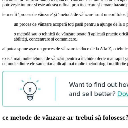
potrivește tuturor și este adesea rafinat prin încercare și eroare bazate 
termenii ‘proces de vânzare’ și ‘metodă de vânzare’ sunt uneori folosi
un proces de vânzare acoperă toți pașii pentru a ajunge de la o pe
o metodă sau o tehnică de vânzare poate fi aplicată practic oric
abilități, concentrare și comunicare.
ai putea spune așa: un proces de vânzare te duce de la A la Z, o tehnic
există mai multe tehnici de vânzări pentru a închide oferte mai rapid și
cu unele dintre ele sau chiar aplicați mai multe metodologii în diferite 
ce metode de vânzare ar trebui să folosesc