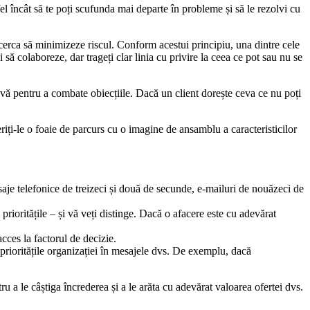
l încât să te poți scufunda mai departe în probleme și să le rezolvi cu
încerca să minimizeze riscul. Conform acestui principiu, una dintre cele
i să colaboreze, dar trageți clar linia cu privire la ceea ce pot sau nu se
i-vă pentru a combate obiecțiile. Dacă un client dorește ceva ce nu poți
riți-le o foaie de parcurs cu o imagine de ansamblu a caracteristicilor
esaje telefonice de treizeci și două de secunde, e-mailuri de nouăzeci de
 prioritățile – și vă veți distinge. Dacă o afacere este cu adevărat
cces la factorul de decizie.
 prioritățile organizației în mesajele dvs. De exemplu, dacă
 a le câștiga încrederea și a le arăta cu adevărat valoarea ofertei dvs.