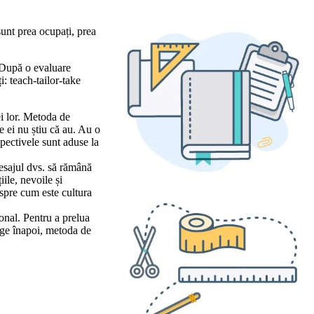
sunt prea ocupați, prea
. După o evaluare
: teach-tailor-take
ei lor. Metoda de
 ei nu știu că au. Au o
spectivele sunt aduse la
mesajul dvs. să rămână
ile, nevoile și
espre cum este cultura
ional. Pentru a prelua
inge înapoi, metoda de