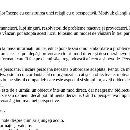
r începe cu construirea unei relații cu o perspectivă. Motivul: clienții 
muncitori, lupi singuri, rezolvatori de probleme reactive și provocatori
 vânzări pot adopta acest lucru folosind un model de vânzări în trei părți
ceți la masă informații unice, educaționale sau o nouă abordare a problem
re acestea pot depăși provocarea lor în mod diferit și descoperă nevoile
nformații care îi fac pe clienți să-și regândească afacerea și nevoile. Per
.
erite persoane. Fiecare persoană necesită o abordare adaptată. Pentru ca 
s. este în concordanță atât cu organizația, cât și cu obiectivele, motivați
ire pe site-ul companiei: care este aspectul și simțul lor, aveți o idee d
il.
e este de a urmări un obiectiv într-un mod direct, dar neagresiv, bidirecț
decizie sau oamenii decât pot influența deciziile. Când o perspectivă împ
ovoacă gândirea unei perspective.
er:
și note despre cum să ajungeți acolo.
ormații și valoare.