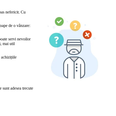
pas nefericit. Cu
roape de o vânzare:
 poate servi nevoilor
, mai util
achizițiile
re sunt adesea trecute