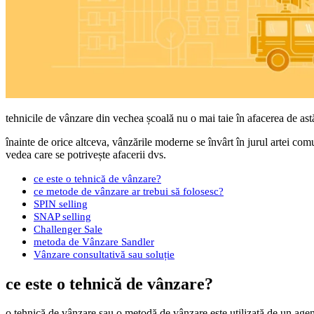
tehnicile de vânzare din vechea școală nu o mai taie în afacerea de astăz
înainte de orice altceva, vânzările moderne se învârt în jurul artei com
vedea care se potrivește afacerii dvs.
ce este o tehnică de vânzare?
ce metode de vânzare ar trebui să folosesc?
SPIN selling
SNAP selling
Challenger Sale
metoda de Vânzare Sandler
Vânzare consultativă sau soluție
ce este o tehnică de vânzare?
o tehnică de vânzare sau o metodă de vânzare este utilizată de un agent