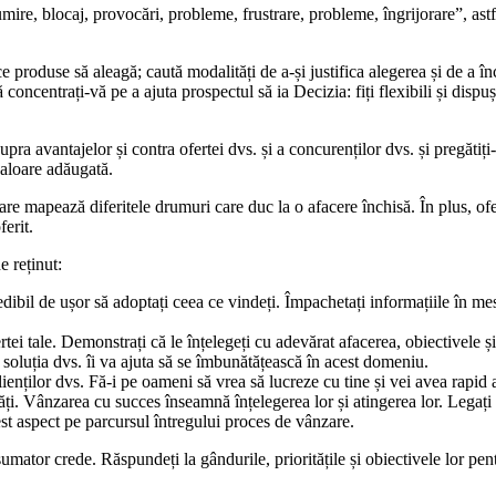
re, blocaj, provocări, probleme, frustrare, probleme, îngrijorare”, astfe
 ce produse să aleagă; caută modalități de a-și justifica alegerea și de a 
 concentrați-vă pe a ajuta prospectul să ia Decizia: fiți flexibili și dispuș
ra avantajelor și contra ofertei dvs. și a concurenților dvs. și pregătiț
 valoare adăugată.
re mapează diferitele drumuri care duc la o afacere închisă. În plus, ofe
ferit.
e reținut:
credibil de ușor să adoptați ceea ce vindeți. Împachetați informațiile în m
rtei tale. Demonstrați că le înțelegeți cu adevărat afacerea, obiectivele și
soluția dvs. îi va ajuta să se îmbunătățească în acest domeniu.
ienților dvs. Fă-i pe oameni să vrea să lucreze cu tine și vei avea rapid a
tăți. Vânzarea cu succes înseamnă înțelegerea lor și atingerea lor. Legați
st aspect pe parcursul întregului proces de vânzare.
or crede. Răspundeți la gândurile, prioritățile și obiectivele lor pentru