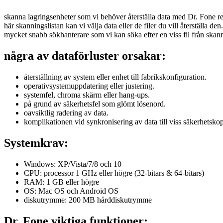
skanna lagringsenheter som vi behöver återställa data med Dr. Fone reg
här skanningslistan kan vi välja data eller de filer du vill återställ
mycket snabb sökhanterare som vi kan söka efter en viss fil från skan
några av dataförluster orsakar:
återställning av system eller enhet till fabrikskonfiguration.
operativsystemuppdatering eller justering.
systemfel, chroma skärm eller hang-ups.
på grund av säkerhetsfel som glömt lösenord.
oavsiktlig radering av data.
komplikationen vid synkronisering av data till viss säkerhetskop
Systemkrav:
Windows: XP/Vista/7/8 och 10
CPU: processor 1 GHz eller högre (32-bitars & 64-bitars)
RAM: 1 GB eller högre
OS: Mac OS och Android OS
diskutrymme: 200 MB hårddiskutrymme
Dr. Fone viktiga funktioner: