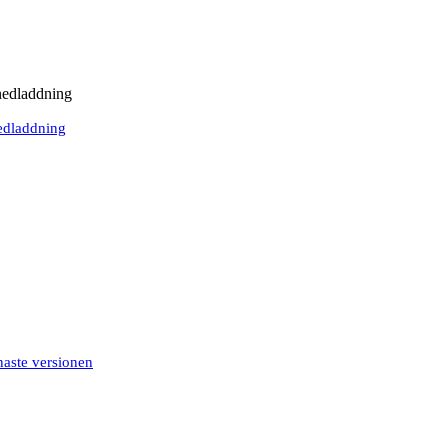
nedladdning
nedladdning
aste versionen