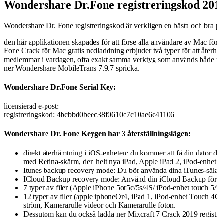
Wondershare Dr.Fone registreringskod 201
Wondershare Dr. Fone registreringskod är verkligen en bästa och bra 
den här applikationen skapades för att förse alla användare av Mac för
Fone Crack för Mac gratis nedladdning erbjuder två typer för att åte
medlemmar i vardagen, ofta exakt samma verktyg som används både på 
ner Wondershare MobileTrans 7.9.7 spricka.
Wondershare Dr.Fone Serial Key:
licensierad e-post:
registreringskod: 4bcbbd0beec38f0610c7c10ae6c41106
Wondershare Dr. Fone Keygen har 3 återställningslägen:
direkt återhämtning i iOS-enheten: du kommer att få din dator d
med Retina-skärm, den helt nya iPad, Apple iPad 2, iPod-enhet
Itunes backup recovery mode: Du bör använda dina iTunes-säkerh
ICloud Backup recovery mode: Använd din iCloud Backup för at
7 typer av filer (Apple iPhone 5or5c/5s/4S/ iPod-enhet touch 5/
12 typer av filer (apple iphoneOr4, iPad 1, iPod-enhet Touch 4
ström, Kamerarulle videor och Kamerarulle foton.
Dessutom kan du också ladda ner Mixcraft 7 Crack 2019 regist