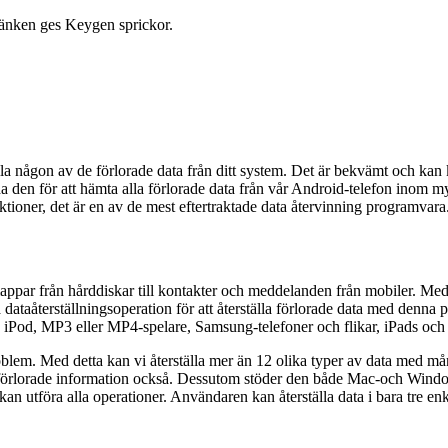
 länken ges Keygen sprickor.
tälla någon av de förlorade data från ditt system. Det är bekvämt och 
a den för att hämta alla förlorade data från vår Android-telefon inom m
ktioner, det är en av de mest eftertraktade data återvinning programvara
 mappar från hårddiskar till kontakter och meddelanden från mobiler. Me
dataåterställningsoperation för att återställa förlorade data med denn
 iPod, MP3 eller MP4-spelare, Samsung-telefoner och flikar, iPads oc
roblem. Med detta kan vi återställa mer än 12 olika typer av data med mång
s förlorade information också. Dessutom stöder den både Mac-och Wind
n utföra alla operationer. Användaren kan återställa data i bara tre enk