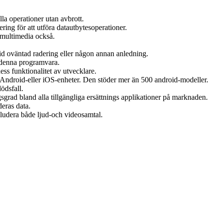
lla operationer utan avbrott.
ring för att utföra datautbytesoperationer.
 multimedia också.
.
r vid oväntad radering eller någon annan anledning.
d denna programvara.
ss funktionalitet av utvecklare.
l Android-eller iOS-enheter. Den stöder mer än 500 android-modeller.
ödsfall.
sgrad bland alla tillgängliga ersättnings applikationer på marknaden.
deras data.
kludera både ljud-och videosamtal.