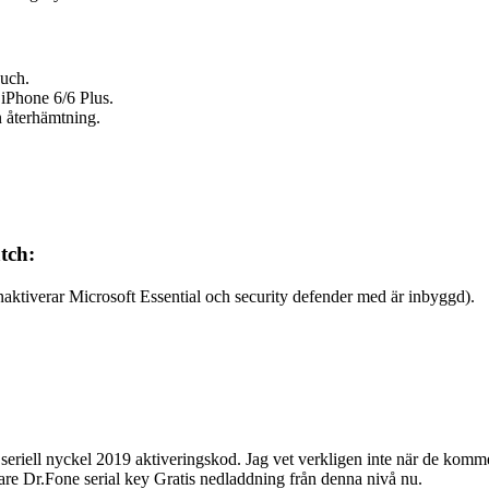
ouch.
 iPhone 6/6 Plus.
n återhämtning.
tch:
naktiverar Microsoft Essential och security defender med är inbyggd).
ll nyckel 2019 aktiveringskod. Jag vet verkligen inte när de kommer att 
rshare Dr.Fone serial key Gratis nedladdning från denna nivå nu.