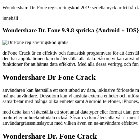
Wondershare Dr. Fone registreringskod 2019 seriella nycklar fri från
innehåll
Wondershare Dr. Fone 9.9.8 spricka {Android + IOS}
dr.Fone Crack är en effektiv och fantastisk programvara för att åters
den här applikationen kan du återställa alla data. Såsom vi kan använd
funktioner för att hämta data effektivt. Med alla dessa verktyg och fun
Wondershare Dr Fone Crack
användaren kan återställa ett stort utbud av data, inklusive förlorade
många användare. Dessutom kan vi ansluta externa enheter och utföra 
samarbetar med många olika enheter samt Android-telefoner, iPhones,
med detta kan vi återställa ett stort antal datatyper eller format utan p
moln-eller onlinekontodata också. Såsom vi kan återställa vår iTune
användargränssnittslayout med vilken även en na-användare effektivt ka
Wondershare Dr. Fone Crack