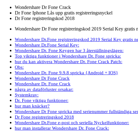
Wondershare Dr Fone Crack
Dr Fone Iphone Lås upp gratis registreringsnyckel
Dr Fone registreringskod 2018
Wondershare Dr Fone registreringskod 2019 Serial Key gratis 
Wondershare Dr.Fone registreringskod 2019 Serial Key gratis 
Wondershare Dr.Fone Serial Key:
Wondershare Dr. Fone Keygen har 3 återställningslägen:
Top viktiga funktioner i Wondershare Dr. Fone spricka:
hur du kan aktivera Wondershare Dr. Fone Crack Patch:
Obs:
Wondershare Dr. Fone 9.9.8 spricka {Android + IOS}
Wondershare Dr Fone Crack
Wondershare Dr. Fone Crack
några av dataförluster orsakar:
Systemkrav:
Dr. Fone viktiga funktioner:
hur man knäcker?
Wondershare Dr Fone spricka med serienummer fullständiga sen
Dr Fone registreringskod 2018
Wondershare Dr.Fone e-post och seriella Nyckelfunktioner:
hur man installerar Wondershare Dr. Fone Crack: