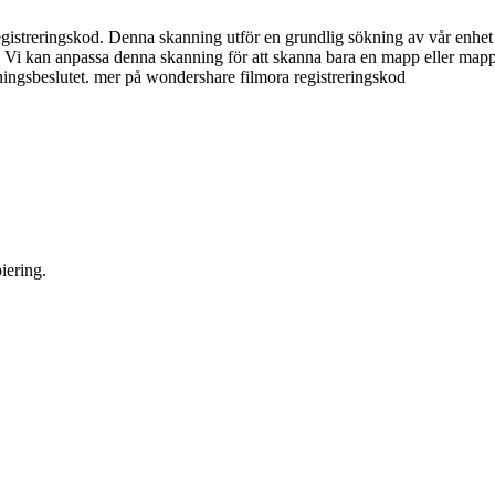
istreringskod. Denna skanning utför en grundlig sökning av vår enhet fö
a den. Vi kan anpassa denna skanning för att skanna bara en mapp eller m
ningsbeslutet. mer på wondershare filmora registreringskod
iering.