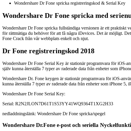
Wondershare Dr Fone spricka registreringskod & Serial Key
Wondershare Dr Fone spricka med serienu
Wondershare Dr Fone spricka fullständiga versionen är ett praktiskt ve
för rättmätiga du behöver för att få några iDevices. Det är möjligt. D
Fone Crack från vår webbplats enkelt och njut.
Dr Fone registreringskod 2018
Wondershare Dr Fone Serial Key är stationär programvara för iOS-anv
själv kunna återställa 7 typer av raderade data från enheter som iPhon
Wondershare Dr. Fone keygen är stationär programvara för iOS-använda
kunna återställa 7 typer av raderade data från enheter som iPhone 5, 
Wondershare Dr Fone Serial Key:
Serial: R2N2JLON7D61T1S53YY41WQ9364T1XG2H33
nedladdningslänk: Wondershare Dr Fone spricka/spegel
Wondershare Dr.Fone e-post och seriella Nyckelfunkt