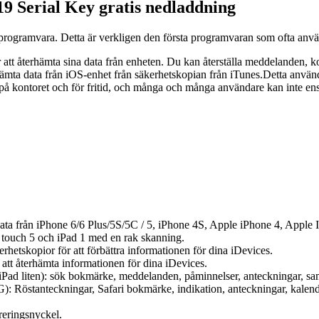
9 Serial Key gratis nedladdning
programvara. Detta är verkligen den första programvaran som ofta använ
 att återhämta sina data från enheten. Du kan återställa meddelanden, k
rhämta data från iOS-enhet från säkerhetskopian från iTunes.Detta anvä
kontoret och för fritid, och många och många användare kan inte ens ö
ata från iPhone 6/6 Plus/5S/5C / 5, iPhone 4S, Apple iPhone 4, Apple Ip
 touch 5 och iPad 1 med en rak skanning.
etskopior för att förbättra informationen för dina iDevices.
t återhämta informationen för dina iDevices.
iPad liten): sök bokmärke, meddelanden, påminnelser, anteckningar, sam
G): Röstanteckningar, Safari bokmärke, indikation, anteckningar, kalen
reringsnyckel.