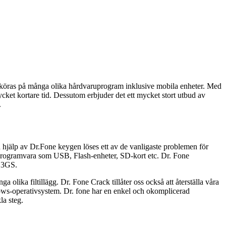
kan köras på många olika hårdvaruprogram inklusive mobila enheter. Med
ycket kortare tid. Dessutom erbjuder det ett mycket stort utbud av
.
d hjälp av Dr.Fone keygen löses ett av de vanligaste problemen för
a programvara som USB, Flash-enheter, SD-kort etc. Dr. Fone
h 3GS.
a olika filtillägg. Dr. Fone Crack tillåter oss också att återställa våra
ows-operativsystem. Dr. fone har en enkel och okomplicerad
la steg.