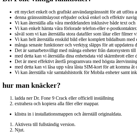
ett mycket enkelt och grafiskt användargränssnitt för att utföra a
denna gränssnittslayout erbjuder också enkel och effektiv navige
Vi kan återställa alla våra meddelanden inklusive både text och
Vi kan enkelt hämta våra förlorade telefon-eller e-postkontakter
såväl som vi kan återställa stora datafiler som låtar eller filme
Vi kan helt återställa enskild bild eller komplett bildalbum me
många senaste funktioner och verktyg släpps för att uppdatera de
Det är samarbetsvilligt med många enheter från datorsystem til
med detta kan vi återställa dina enhetsdata vid skärmbrott eller d
Det är mest effektivt återfå programvara med högsta återvinning
med detta kan vi låsa upp våra låsta SIM-kort för att komma åt 
Vi kan återställa vår samtalshistorik för Mobila enheter samt in
hur man knäcker?
ladda ner Dr. Fone 9 Crack eller officiell inställning
extrahera och kopiera alla filer eller mappar.
klistra in i installationsmappen och återställ originaldata.
Aktivera till fullständig version.
Njut.