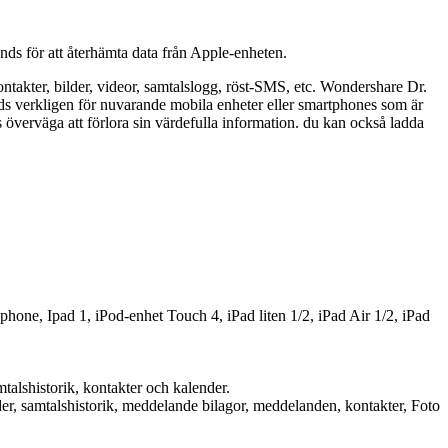
ds för att återhämta data från Apple-enheten.
ontakter, bilder, videor, samtalslogg, röst-SMS, etc. Wondershare Dr.
nds verkligen för nuvarande mobila enheter eller smartphones som är
verväga att förlora sin värdefulla information. du kan också ladda
hone, Ipad 1, iPod-enhet Touch 4, iPad liten 1/2, iPad Air 1/2, iPad
talshistorik, kontakter och kalender.
der, samtalshistorik, meddelande bilagor, meddelanden, kontakter, Foto