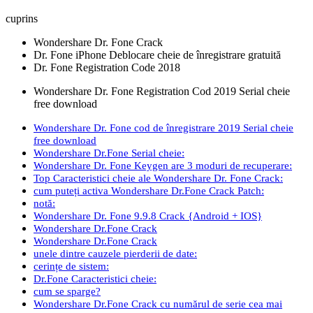
cuprins
Wondershare Dr. Fone Crack
Dr. Fone iPhone Deblocare cheie de înregistrare gratuită
Dr. Fone Registration Code 2018
Wondershare Dr. Fone Registration Cod 2019 Serial cheie
free download
Wondershare Dr. Fone cod de înregistrare 2019 Serial cheie
free download
Wondershare Dr.Fone Serial cheie:
Wondershare Dr. Fone Keygen are 3 moduri de recuperare:
Top Caracteristici cheie ale Wondershare Dr. Fone Crack:
cum puteți activa Wondershare Dr.Fone Crack Patch:
notă:
Wondershare Dr. Fone 9.9.8 Crack {Android + IOS}
Wondershare Dr.Fone Crack
Wondershare Dr.Fone Crack
unele dintre cauzele pierderii de date:
cerințe de sistem:
Dr.Fone Caracteristici cheie:
cum se sparge?
Wondershare Dr.Fone Crack cu numărul de serie cea mai