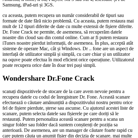
Samsung, iPad-uri și 3GS.
cu aceasta, putem recupera un număr considerabil de tipuri sau
formate de date fără nicio problemă. Cu aceasta, putem restaura mai
mult de 12 tipuri diferite de date cu multe extensii de fișiere diferite.
Dr. Fone Crack ne permite, de asemenea, să recuperăm datele
noastre din cloud sau din contul online. Cum ar fi putem restaura
iTunes noastre pierdut informații, de asemenea. În plus, acceptă atât
sisteme de operare Mac, cât și Windows. Dr .. fone are un aspect de
interfață de utilizator simplă și simplă, cu care chiar și un utilizator
na oquve poate efectua în mod eficient orice operațiune. Utilizatorul
poate recupera orice date în doar trei pași simpli.
Wondershare Dr.Fone Crack
scanați dispozitivele de stocare de la care avem nevoie pentru a
recupera datele cu codul de înregistrare Dr. Fone. Această scanare
efectuează o căutare amănunțită a dispozitivului nostru pentru orice
fel de fișiere pierdute, șterse sau ascunse. Cu ajutorul acestei liste de
scanare, putem selecta datele sau fișierele pe care doriți să le
restaurați. Putem personaliza această scanare pentru a scana un
singur folder sau folder dacă suntem conștienți de poziția sa
anterioară. De asemenea, are un manager de căutare foarte rapid cu
care putem căuta un anumit fișier din decizia de scanare. mai multe