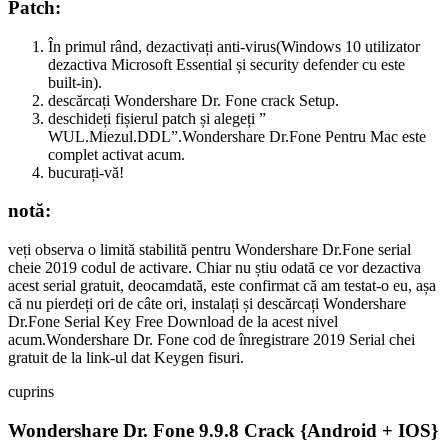
Patch:
În primul rând, dezactivați anti-virus(Windows 10 utilizator
dezactiva Microsoft Essential și security defender cu este
built-in).
descărcați Wondershare Dr. Fone crack Setup.
deschideți fișierul patch și alegeți ”
WUL.Miezul.DDL”.Wondershare Dr.Fone Pentru Mac este
complet activat acum.
bucurați-vă!
notă:
veți observa o limită stabilită pentru Wondershare Dr.Fone serial
cheie 2019 codul de activare. Chiar nu știu odată ce vor dezactiva
acest serial gratuit, deocamdată, este confirmat că am testat-o eu, așa
că nu pierdeți ori de câte ori, instalați și descărcați Wondershare
Dr.Fone Serial Key Free Download de la acest nivel
acum.Wondershare Dr. Fone cod de înregistrare 2019 Serial chei
gratuit de la link-ul dat Keygen fisuri.
cuprins
Wondershare Dr. Fone 9.9.8 Crack {Android + IOS}