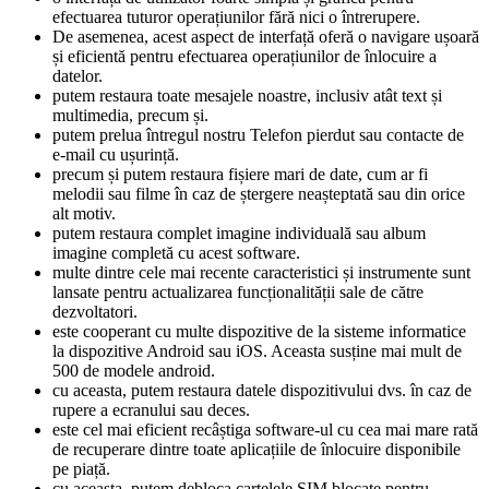
efectuarea tuturor operațiunilor fără nici o întrerupere.
De asemenea, acest aspect de interfață oferă o navigare ușoară
și eficientă pentru efectuarea operațiunilor de înlocuire a
datelor.
putem restaura toate mesajele noastre, inclusiv atât text și
multimedia, precum și.
putem prelua întregul nostru Telefon pierdut sau contacte de
e-mail cu ușurință.
precum și putem restaura fișiere mari de date, cum ar fi
melodii sau filme în caz de ștergere neașteptată sau din orice
alt motiv.
putem restaura complet imagine individuală sau album
imagine completă cu acest software.
multe dintre cele mai recente caracteristici și instrumente sunt
lansate pentru actualizarea funcționalității sale de către
dezvoltatori.
este cooperant cu multe dispozitive de la sisteme informatice
la dispozitive Android sau iOS. Aceasta susține mai mult de
500 de modele android.
cu aceasta, putem restaura datele dispozitivului dvs. în caz de
rupere a ecranului sau deces.
este cel mai eficient recâștiga software-ul cu cea mai mare rată
de recuperare dintre toate aplicațiile de înlocuire disponibile
pe piață.
cu aceasta, putem debloca cartelele SIM blocate pentru