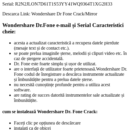
Serial: R2N2JLON7D61T1S53YY41WQ9364T1XG2H33
Descarca Link: Wondershare Dr Fone Crack/Mirror
Wondershare Dr.Fone e-mail și Serial Caracteristici
cheie:
acesta a actualizat caracteristică a recupera datele pierdute
(mesaje text și de contact etc.).
se poate prelua imaginile șterse, melodii și clipuri video etc. în
caz de ștergere accidentală.
Dr. Fone este foarte simplu și ușor de utilizat.
are o interfață de utilizator foarte prietenoasă.Wondershare Dr.
Fone codul de înregistrare a descărca instrumente actualizate
și îmbunătățite pentru a prelua datele șterse.
nu necesită cunoștințe profunde pentru a utiliza acest
software.
are rating de succes datorită instrumentelor sale actualizate și
îmbunătățite.
cum se instalează Wondershare Dr. Fone Crack:
Faceți clic pe opțiunea de descărcare
instalați ca de obicei