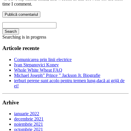
time I comment.
Search
Searching is in progress
Articole recente
Comunicarea prin linii electrice
Ivan Stepanovici Konev
Whole White Wheat FAQ
Michael Joseph” Prince ” Jackson Jr. Biografie
ierburi perene sunt acolo pentru termen lung-dacă ai grijă de
ei!
Arhive
ianuarie 2022
decembrie 2021
noiembrie 2021
octombrie 2021