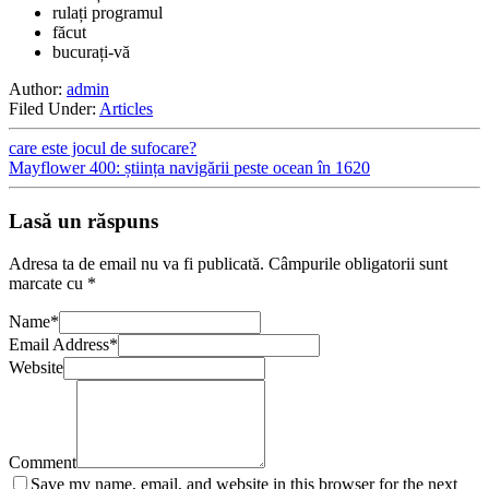
rulați programul
făcut
bucurați-vă
Author:
admin
Filed Under:
Articles
care este jocul de sufocare?
Mayflower 400: știința navigării peste ocean în 1620
Lasă un răspuns
Adresa ta de email nu va fi publicată.
Câmpurile obligatorii sunt
marcate cu
*
Name
*
Email Address
*
Website
Comment
Save my name, email, and website in this browser for the next