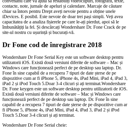
convenabil care vă ajută să restabiliți videoclipuri, fotografii, texte,
contacte, note, jurnale de apeluri și calendare. Marcaje de căutare
chiar sa întors pentru Drept aveți nevoie pentru a obține unele
iDevices. E posibil. Este nevoie de doar trei pași simpli. Veți avea
capacitatea de a analiza fișierele pe care le-ați pierdut, apoi să le
îmbunătățiți la fel. Și descărcați Wondershare Dr. Fone Crack de pe
site-ul nostru cu ușurință și bucurați-vă.
Dr Fone cod de înregistrare 2018
Wondershare Dr Fone Serial Key este un software desktop pentru
utilizatorii iOS. Există două versiuni diferite de software – Mac și
Windows care funcționează perfect de pe desktop sau laptop. Dr.
Fone în sine capabil de a recupera 7 tipuri de date șterse de pe
dispozitive cum ar fi iPhone 5, iPhone 4s, iPad Mini, iPad 4, iPad 3,
iPad 2 și iPod Touch 5.Doar 3-4 clicuri și ați terminat.Wondershare
Dr. Fone keygen este un software desktop pentru utilizatorii de iOS.
Există două versiuni diferite de software – Mac și Windows care
funcționează perfect de pe desktop sau laptop. Dr. Fone în sine
capabil de a recupera 7 tipuri de date șterse de pe dispozitive cum ar
fi iPhone 5, iPhone 4s, iPad Mini, iPad 4, iPad 3, iPad 2 și iPod
Touch 5.Doar 3-4 clicuri și ați terminat.
Wondershare Dr Fone Serial cheie: