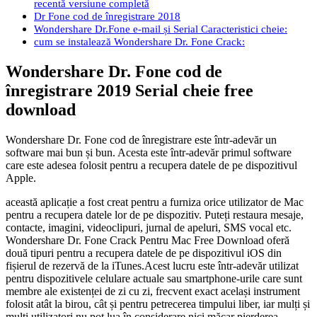
recentă versiune completă
Dr Fone cod de înregistrare 2018
Wondershare Dr.Fone e-mail și Serial Caracteristici cheie:
cum se instalează Wondershare Dr. Fone Crack:
Wondershare Dr. Fone cod de
înregistrare 2019 Serial cheie free
download
Wondershare Dr. Fone cod de înregistrare este într-adevăr un
software mai bun și bun. Acesta este într-adevăr primul software
care este adesea folosit pentru a recupera datele de pe dispozitivul
Apple.
această aplicație a fost creat pentru a furniza orice utilizator de Mac
pentru a recupera datele lor de pe dispozitiv. Puteți restaura mesaje,
contacte, imagini, videoclipuri, jurnal de apeluri, SMS vocal etc.
Wondershare Dr. Fone Crack Pentru Mac Free Download oferă
două tipuri pentru a recupera datele de pe dispozitivul iOS din
fișierul de rezervă de la iTunes.Acest lucru este într-adevăr utilizat
pentru dispozitivele celulare actuale sau smartphone-urile care sunt
membre ale existenței de zi cu zi, frecvent exact același instrument
folosit atât la birou, cât și pentru petrecerea timpului liber, iar mulți și
mulți utilizatori nu pot lua în considerare nici măcar pierderea