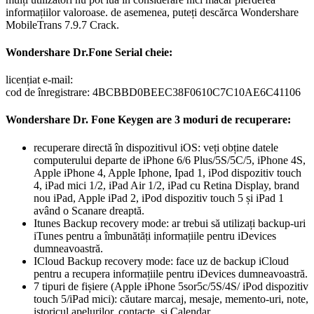
informațiilor valoroase. de asemenea, puteți descărca Wondershare
MobileTrans 7.9.7 Crack.
Wondershare Dr.Fone Serial cheie:
licențiat e-mail:
cod de înregistrare: 4BCBBD0BEEC38F0610C7C10AE6C41106
Wondershare Dr. Fone Keygen are 3 moduri de recuperare:
recuperare directă în dispozitivul iOS: veți obține datele
computerului departe de iPhone 6/6 Plus/5S/5C/5, iPhone 4S,
Apple iPhone 4, Apple Iphone, Ipad 1, iPod dispozitiv touch
4, iPad mici 1/2, iPad Air 1/2, iPad cu Retina Display, brand
nou iPad, Apple iPad 2, iPod dispozitiv touch 5 și iPad 1
având o Scanare dreaptă.
Itunes Backup recovery mode: ar trebui să utilizați backup-uri
iTunes pentru a îmbunătăți informațiile pentru iDevices
dumneavoastră.
ICloud Backup recovery mode: face uz de backup iCloud
pentru a recupera informațiile pentru iDevices dumneavoastră.
7 tipuri de fișiere (Apple iPhone 5sor5c/5S/4S/ iPod dispozitiv
touch 5/iPad mici): căutare marcaj, mesaje, memento-uri, note,
istoricul apelurilor, contacte, și Calendar.