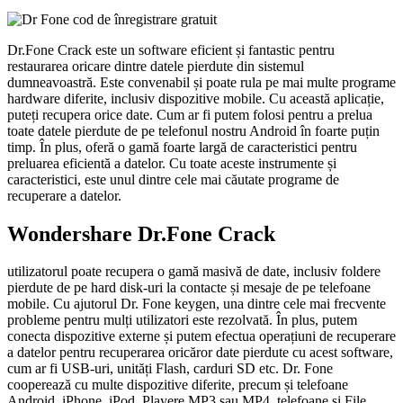
Dr.Fone Crack este un software eficient și fantastic pentru
restaurarea oricare dintre datele pierdute din sistemul
dumneavoastră. Este convenabil și poate rula pe mai multe programe
hardware diferite, inclusiv dispozitive mobile. Cu această aplicație,
puteți recupera orice date. Cum ar fi putem folosi pentru a prelua
toate datele pierdute de pe telefonul nostru Android în foarte puțin
timp. În plus, oferă o gamă foarte largă de caracteristici pentru
preluarea eficientă a datelor. Cu toate aceste instrumente și
caracteristici, este unul dintre cele mai căutate programe de
recuperare a datelor.
Wondershare Dr.Fone Crack
utilizatorul poate recupera o gamă masivă de date, inclusiv foldere
pierdute de pe hard disk-uri la contacte și mesaje de pe telefoane
mobile. Cu ajutorul Dr. Fone keygen, una dintre cele mai frecvente
probleme pentru mulți utilizatori este rezolvată. În plus, putem
conecta dispozitive externe și putem efectua operațiuni de recuperare
a datelor pentru recuperarea oricăror date pierdute cu acest software,
cum ar fi USB-uri, unități Flash, carduri SD etc. Dr. Fone
cooperează cu multe dispozitive diferite, precum și telefoane
Android, iPhone, iPod, Playere MP3 sau MP4, telefoane și File