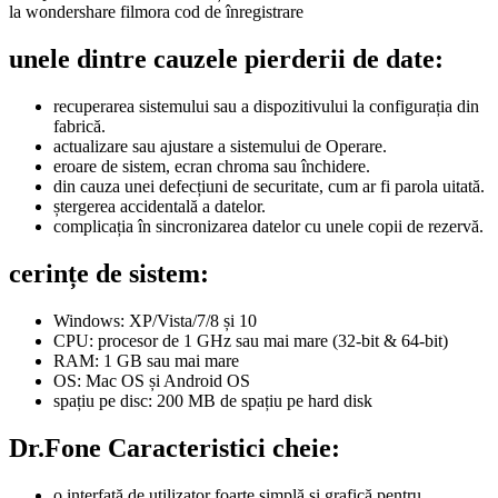
la wondershare filmora cod de înregistrare
unele dintre cauzele pierderii de date:
recuperarea sistemului sau a dispozitivului la configurația din
fabrică.
actualizare sau ajustare a sistemului de Operare.
eroare de sistem, ecran chroma sau închidere.
din cauza unei defecțiuni de securitate, cum ar fi parola uitată.
ștergerea accidentală a datelor.
complicația în sincronizarea datelor cu unele copii de rezervă.
cerințe de sistem:
Windows: XP/Vista/7/8 și 10
CPU: procesor de 1 GHz sau mai mare (32-bit & 64-bit)
RAM: 1 GB sau mai mare
OS: Mac OS și Android OS
spațiu pe disc: 200 MB de spațiu pe hard disk
Dr.Fone Caracteristici cheie:
o interfață de utilizator foarte simplă și grafică pentru