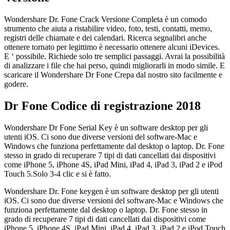
Wondershare Dr. Fone Crack Versione Completa è un comodo
strumento che aiuta a ristabilire video, foto, testi, contatti, memo,
registri delle chiamate e dei calendari. Ricerca segnalibri anche
ottenere tornato per legittimo è necessario ottenere alcuni iDevices.
E ‘ possibile. Richiede solo tre semplici passaggi. Avrai la possibilità
di analizzare i file che hai perso, quindi migliorarli in modo simile. E
scaricare il Wondershare Dr Fone Crepa dal nostro sito facilmente e
godere.
Dr Fone Codice di registrazione 2018
Wondershare Dr Fone Serial Key è un software desktop per gli
utenti iOS. Ci sono due diverse versioni del software-Mac e
Windows che funziona perfettamente dal desktop o laptop. Dr. Fone
stesso in grado di recuperare 7 tipi di dati cancellati dai dispositivi
come iPhone 5, iPhone 4S, iPad Mini, iPad 4, iPad 3, iPad 2 e iPod
Touch 5.Solo 3-4 clic e si è fatto.
Wondershare Dr. Fone keygen è un software desktop per gli utenti
iOS. Ci sono due diverse versioni del software-Mac e Windows che
funziona perfettamente dal desktop o laptop. Dr. Fone stesso in
grado di recuperare 7 tipi di dati cancellati dai dispositivi come
iPhone 5, iPhone 4S, iPad Mini, iPad 4, iPad 3, iPad 2 e iPod Touch