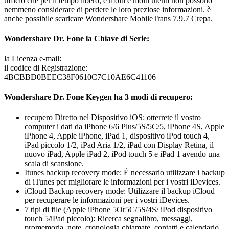
ufficio che per il tempo libero, e molti e molti utenti non possono
nemmeno considerare di perdere le loro preziose informazioni. è
anche possibile scaricare Wondershare MobileTrans 7.9.7 Crepa.
Wondershare Dr. Fone la Chiave di Serie:
la Licenza e-mail:
il codice di Registrazione:
4BCBBD0BEEC38F0610C7C10AE6C41106
Wondershare Dr. Fone Keygen ha 3 modi di recupero:
recupero Diretto nel Dispositivo iOS: otterrete il vostro
computer i dati da iPhone 6/6 Plus/5S/5C/5, iPhone 4S, Apple
iPhone 4, Apple iPhone, iPad 1, dispositivo iPod touch 4,
iPad piccolo 1/2, iPad Aria 1/2, iPad con Display Retina, il
nuovo iPad, Apple iPad 2, iPod touch 5 e iPad 1 avendo una
scala di scansione.
Itunes backup recovery mode: È necessario utilizzare i backup
di iTunes per migliorare le informazioni per i vostri iDevices.
iCloud Backup recovery mode: Utilizzare il backup iCloud
per recuperare le informazioni per i vostri iDevices.
7 tipi di file (Apple iPhone 5Or5C/5S/4S/ iPod dispositivo
touch 5/iPad piccolo): Ricerca segnalibro, messaggi,
promemoria, note, cronologia chiamate, contatti e calendario.