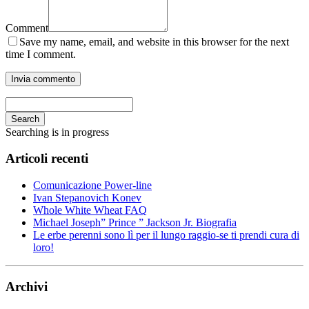
Comment
Save my name, email, and website in this browser for the next
time I comment.
Search
Searching is in progress
Articoli recenti
Comunicazione Power-line
Ivan Stepanovich Konev
Whole White Wheat FAQ
Michael Joseph” Prince ” Jackson Jr. Biografia
Le erbe perenni sono lì per il lungo raggio-se ti prendi cura di
loro!
Archivi