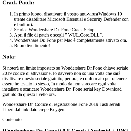
Crack Patch:
In primo luogo, disattivare il vostro anti-virus(Windows 10
utente disabilitare Microsoft Essential e Security Defender con
è built-in).
Scarica Wondershare Dr. Fone Crack Setup.
Apri il file di patch e scegli ” WUL.Core.DLL”.
Wondershare Dr. Fone per Mac è completamente attivato ora.
Buon divertimento!
Nota:
Si noterà un limite impostato su Wondershare Dr.Fone chiave seriale
2019 codice di attivazione. Io davvero non so una volta che sarà
disattivare questo seriale gratuito, per ora, è confermato per ottenere
essere ho testato io stesso, In modo da non sprecare ogni volta,
installare e scaricare Wondershare Dr. Fone serial key Download
gratuito da questo livello ora.
Wondershare Dr. Codice di registrazione Fone 2019 Tasti seriali
Liberi dal link dato crepe Keygen.
Contenuto
Wondershare Dr. Fone 9.9.8 Crack {Android + IOS}