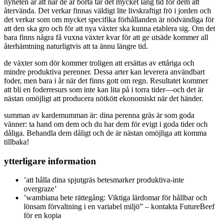
nyheten är att när de är borta tar det mycket lång tid för dem att
återvända. Det verkar finnas väldigt lite livskraftigt frö i jorden och
det verkar som om mycket specifika förhållanden är nödvändiga för
att den ska gro och för att nya växter ska kunna etablera sig. Om det
bara finns några få vuxna växter kvar för att ge utsäde kommer all
återhämtning naturligtvis att ta ännu längre tid.
de växter som dör kommer troligen att ersättas av ettåriga och
mindre produktiva perenner. Dessa arter kan leverera användbart
foder, men bara i år när det finns gott om regn. Resultatet kommer
att bli en foderresurs som inte kan lita på i torra tider—och det är
nästan omöjligt att producera nötkött ekonomiskt när det händer.
summan av kardemumman är: dina perenna gräs är som goda
vänner: ta hand om dem och du har dem för evigt i goda tider och
dåliga. Behandla dem dåligt och de är nästan omöjliga att komma
tillbaka!
ytterligare information
’att hålla dina spjutgräs betesmarker produktiva-inte
overgraze’
’wambiana bete rättegång: Viktiga lärdomar för hållbar och
lönsam förvaltning i en variabel miljö” – kontakta FutureBeef
för en kopia