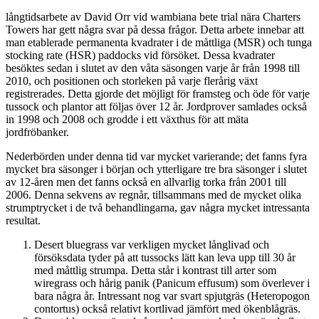
långtidsarbete av David Orr vid wambiana bete trial nära Charters
Towers har gett några svar på dessa frågor. Detta arbete innebar att
man etablerade permanenta kvadrater i de måttliga (MSR) och tunga
stocking rate (HSR) paddocks vid försöket. Dessa kvadrater
besöktes sedan i slutet av den våta säsongen varje år från 1998 till
2010, och positionen och storleken på varje flerårig växt
registrerades. Detta gjorde det möjligt för framsteg och öde för varje
tussock och plantor att följas över 12 år. Jordprover samlades också
in 1998 och 2008 och grodde i ett växthus för att mäta
jordfröbanker.
Nederbörden under denna tid var mycket varierande; det fanns fyra
mycket bra säsonger i början och ytterligare tre bra säsonger i slutet
av 12-åren men det fanns också en allvarlig torka från 2001 till
2006. Denna sekvens av regnår, tillsammans med de mycket olika
strumptrycket i de två behandlingarna, gav några mycket intressanta
resultat.
Desert bluegrass var verkligen mycket långlivad och
försöksdata tyder på att tussocks lätt kan leva upp till 30 år
med måttlig strumpa. Detta står i kontrast till arter som
wiregrass och hårig panik (Panicum effusum) som överlever i
bara några år. Intressant nog var svart spjutgräs (Heteropogon
contortus) också relativt kortlivad jämfört med ökenblågräs.