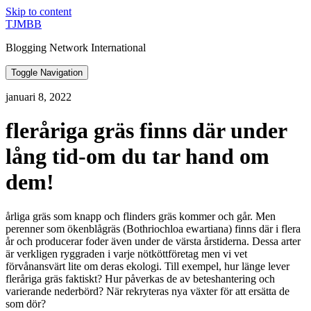
Skip to content
TJMBB
Blogging Network International
Toggle Navigation
januari 8, 2022
fleråriga gräs finns där under
lång tid-om du tar hand om
dem!
årliga gräs som knapp och flinders gräs kommer och går. Men
perenner som ökenblågräs (Bothriochloa ewartiana) finns där i flera
år och producerar foder även under de värsta årstiderna. Dessa arter
är verkligen ryggraden i varje nötköttföretag men vi vet
förvånansvärt lite om deras ekologi. Till exempel, hur länge lever
fleråriga gräs faktiskt? Hur påverkas de av beteshantering och
varierande nederbörd? När rekryteras nya växter för att ersätta de
som dör?