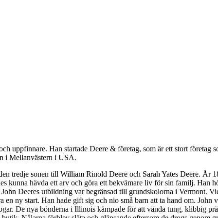
h uppfinnare. Han startade Deere & företag, som är ett stort företag s
en i Mellanvästern i USA.
en tredje sonen till William Rinold Deere och Sarah Yates Deere. År 18
s kunna hävda ett arv och göra ett bekvämare liv för sin familj. Han hörd
John Deeres utbildning var begränsad till grundskolorna i Vermont. Vid 
göra en ny start. Han hade gift sig och nio små barn att ta hand om. John
ogar. De nya bönderna i Illinois kämpade för att vända tung, klibbig prä
da butik. Nålarna förblev släta och glänsande eftersom de drogs genom 