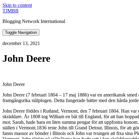
Skip to content
TJMBB
Blogging Network International
Toggle Navigation
december 13, 2021
John Deere
John Deere
John Deere (7 februari 1804 – 17 maj 1886) var en amerikansk smed oc
framgångsrika stålplogen. Detta fungerade bättre med den hårda jord
John Deere föddes i Rutland, Vermont, den 7 februari 1804. Han var d
skräddare. År 1808 tog William en båt till England, för att han hoppade
mor, Sarah, hade bara en liten summa pengar för att uppfostra honom. 
ställen i Vermont.1836 reste John till Grand Detour, Illinois, för att 
fanns massor av bönder i Illinois och John var tvungen att fixa sina Pl
Vermont. John tänkte på stålnålarna han hade sett i fars skräddarsyd