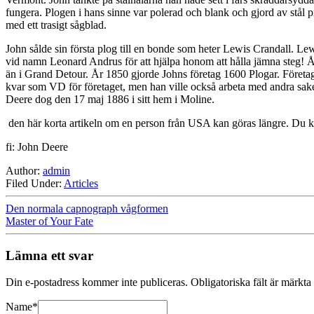
fungera. Plogen i hans sinne var polerad och blank och gjord av stål 
med ett trasigt sågblad.
John sålde sin första plog till en bonde som heter Lewis Crandall. 
vid namn Leonard Andrus för att hjälpa honom att hålla jämna steg! År 
än i Grand Detour. År 1850 gjorde Johns företag 1600 Plogar. Företage
kvar som VD för företaget, men han ville också arbeta med andra saker
Deere dog den 17 maj 1886 i sitt hem i Moline.
den här korta artikeln om en person från USA kan göras längre. Du ka
fi: John Deere
Author:
admin
Filed Under:
Articles
Den normala capnograph vågformen
Master of Your Fate
Lämna ett svar
Din e-postadress kommer inte publiceras.
Obligatoriska fält är märkta
Name
*