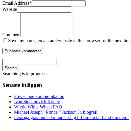
Email Address
*
Website
Comment
Save my name, email, and website in this browser for the next tim
Search
Searching is in progress
Senaste inläggen
Power-line kommunikation
Ivan Stepanovich Konev
Whole White Wheat FAQ
Michael Joseph” Prince ” Jackson Jr. biografi
fleråriga gräs finns där under lång tid-om du tar hand om dem!