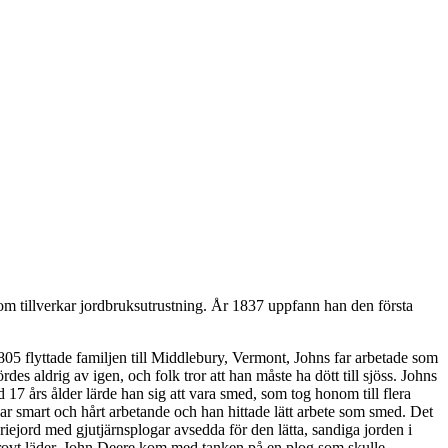
om tillverkar jordbruksutrustning. År 1837 uppfann han den första
05 flyttade familjen till Middlebury, Vermont, Johns far arbetade som
es aldrig av igen, och folk tror att han måste ha dött till sjöss. Johns
17 års ålder lärde han sig att vara smed, som tog honom till flera
 var smart och hårt arbetande och han hittade lätt arbete som smed. Det
riejord med gjutjärnsplogar avsedda för den lätta, sandiga jorden i
grovt läder. John Deere kom med tanken på en plog som skulle