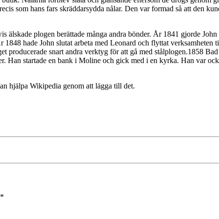
precis som hans fars skräddarsydda nålar. Den var formad så att den kun
Lewis älskade plogen berättade många andra bönder. År 1841 gjorde Joh
1848 hade John slutat arbeta med Leonard och flyttat verksamheten till 
t producerade snart andra verktyg för att gå med stålplogen.1858 Bad J
. Han startade en bank i Moline och gick med i en kyrka. Han var också
n hjälpa Wikipedia genom att lägga till det.
*