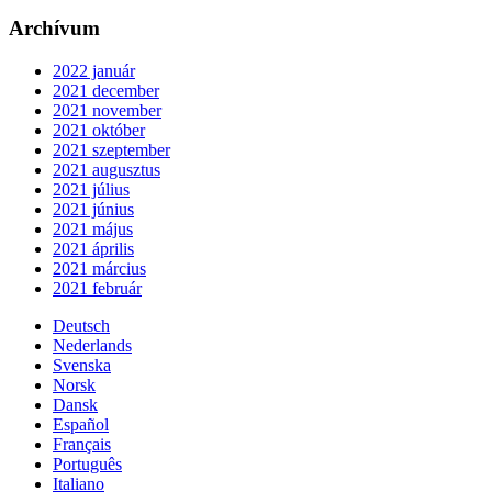
Archívum
2022 január
2021 december
2021 november
2021 október
2021 szeptember
2021 augusztus
2021 július
2021 június
2021 május
2021 április
2021 március
2021 február
Deutsch
Nederlands
Svenska
Norsk
Dansk
Español
Français
Português
Italiano