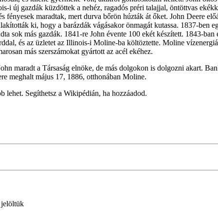
linois-i új gazdák küzdöttek a nehéz, ragadós préri talajjal, öntöttvas 
k és fényesek maradtak, mert durva bőrön húzták át őket. John Deere elő
 alakították ki, hogy a barázdák vágásakor önmagát kutassa. 1837-ben egy
dta sok más gazdák. 1841-re John évente 100 ekét készített. 1843-ban 
al, és az üzletet az Illinois-i Moline-ba költöztette. Moline vízenergiáv
amarosan más szerszámokat gyártott az acél ekéhez.
. John maradt a Társaság elnöke, de más dolgokon is dolgozni akart. Ba
eere meghalt május 17, 1886, otthonában Moline.
 lehet. Segíthetsz a Wikipédián, ha hozzáadod.
 jelöltük