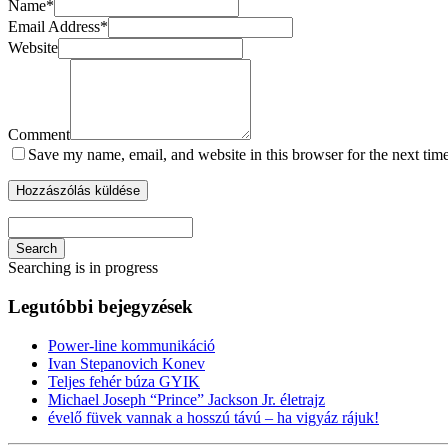
Name
*
Email Address
*
Website
Comment
Save my name, email, and website in this browser for the next tim
Search
Searching is in progress
Legutóbbi bejegyzések
Power-line kommunikáció
Ivan Stepanovich Konev
Teljes fehér búza GYIK
Michael Joseph “Prince” Jackson Jr. életrajz
évelő füvek vannak a hosszú távú – ha vigyáz rájuk!