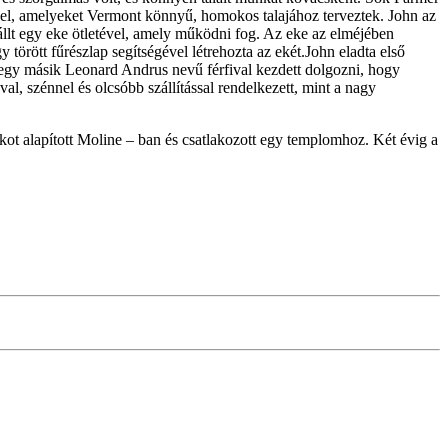
ekékkel, amelyeket Vermont könnyű, homokos talajához terveztek. John az
állt egy eke ötletével, amely működni fog. Az eke az elméjében
 törött fűrészlap segítségével létrehozta az ekét.John eladta első
egy másik Leonard Andrus nevű férfival kezdett dolgozni, hogy
al, szénnel és olcsóbb szállítással rendelkezett, mint a nagy
nkot alapított Moline – ban és csatlakozott egy templomhoz. Két évig a