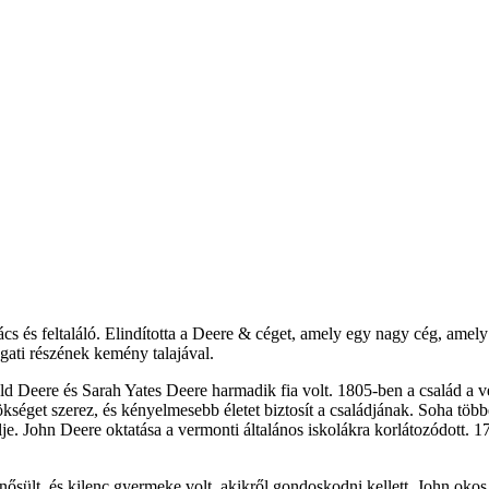
cs és feltaláló. Elindította a Deere & céget, amely egy nagy cég, amely
ati részének kemény talajával.
ld Deere és Sarah Yates Deere harmadik fia volt. 1805-ben a család a v
séget szerez, és kényelmesebb életet biztosít a családjának. Soha többé
je. John Deere oktatása a vermonti általános iskolákra korlátozódott.
nősült, és kilenc gyermeke volt, akikről gondoskodni kellett. John oko