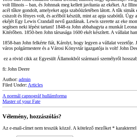
volt Illinois – ban, és Johnnak meg kellett javítania az ekéket. Az Il
acél tűkre gondolt, amelyeket apja szabóüzletében látott. A tűk simá
csiszolt és fényes volt, és acélból készült, mint az apja szabótűi. Úgy
ekéjét Egy Lewis Crandall nevű gazdának. Lewis szerette az eke mon
segítsen neki lépést tartani! 1848-ra John abbahagyta a munkát Leonardd
Kitérőben. 1850-ben John társasága 1600 ekét készített. A vállalat h
1858-ban John felkérte fiát, Károlyt, hogy legyen a vállalat vezetője
város polgármestere és a Városi Könyvtár igazgatója is volt! John D
ez a rövid cikk az Egyesült Államokból származó személyről hosszabb
fi: John Deere
Author:
admin
Filed Under:
Articles
A normál capnográf hullámforma
Master of your Fate
Vélemény, hozzászólás?
Az e-mail-címet nem tesszük közzé.
A kötelező mezőket
*
karakterrel