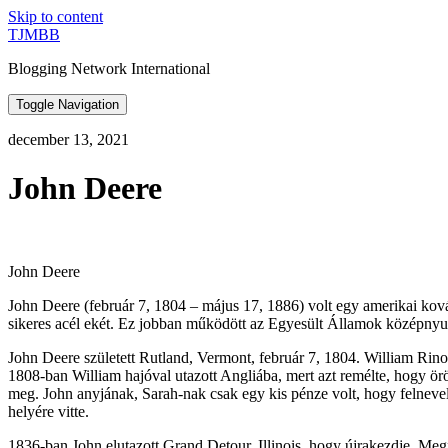
Skip to content
TJMBB
Blogging Network International
Toggle Navigation
december 13, 2021
John Deere
John Deere
John Deere (február 7, 1804 – május 17, 1886) volt egy amerikai ková
sikeres acél ekét. Ez jobban működött az Egyesült Államok középnyug
John Deere született Rutland, Vermont, február 7, 1804. William Rino
1808-ban William hajóval utazott Angliába, mert azt remélte, hogy örök
meg. John anyjának, Sarah-nak csak egy kis pénze volt, hogy felnevel
helyére vitte.
1836-ban John elutazott Grand Detour, Illinois, hogy újrakezdje. Meg