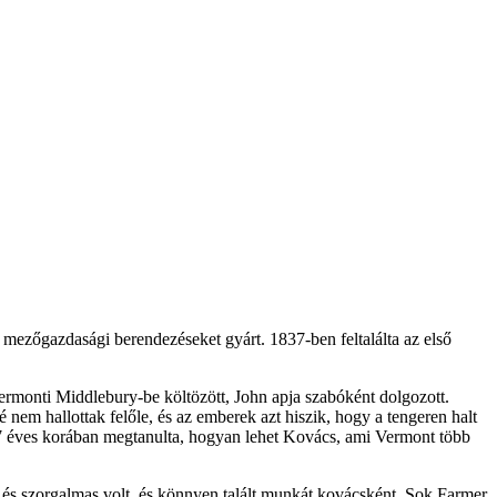
 mezőgazdasági berendezéseket gyárt. 1837-ben feltalálta az első
ermonti Middlebury-be költözött, John apja szabóként dolgozott.
 nem hallottak felőle, és az emberek azt hiszik, hogy a tengeren halt
 17 éves korában megtanulta, hogyan lehet Kovács, ami Vermont több
s és szorgalmas volt, és könnyen talált munkát kovácsként. Sok Farmer