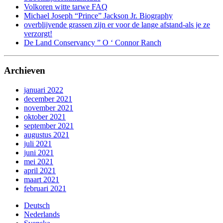
Volkoren witte tarwe FAQ
Michael Joseph “Prince” Jackson Jr. Biography
overblijvende grassen zijn er voor de lange afstand-als je ze
verzorgt!
De Land Conservancy ” O ‘ Connor Ranch
Archieven
januari 2022
december 2021
november 2021
oktober 2021
september 2021
augustus 2021
juli 2021
juni 2021
mei 2021
april 2021
maart 2021
februari 2021
Deutsch
Nederlands