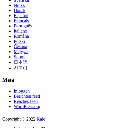
Svenska
Norsk
Dansk
Español
Français
Português
Italiano
Română
Polski
Čeština
Magyar
Suomi
日本語
한국어
Meta
Inloggen
Berichten feed
Reacties feed
WordPress.org
Copyright © 2022
Kale