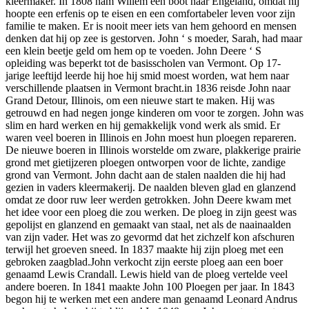
kleermaker. In 1808 nam Willem een boot naar Engeland, omdat hij
hoopte een erfenis op te eisen en een comfortabeler leven voor zijn
familie te maken. Er is nooit meer iets van hem gehoord en mensen
denken dat hij op zee is gestorven. John ‘ s moeder, Sarah, had maar
een klein beetje geld om hem op te voeden. John Deere ‘ S
opleiding was beperkt tot de basisscholen van Vermont. Op 17-
jarige leeftijd leerde hij hoe hij smid moest worden, wat hem naar
verschillende plaatsen in Vermont bracht.in 1836 reisde John naar
Grand Detour, Illinois, om een nieuwe start te maken. Hij was
getrouwd en had negen jonge kinderen om voor te zorgen. John was
slim en hard werken en hij gemakkelijk vond werk als smid. Er
waren veel boeren in Illinois en John moest hun ploegen repareren.
De nieuwe boeren in Illinois worstelde om zware, plakkerige prairie
grond met gietijzeren ploegen ontworpen voor de lichte, zandige
grond van Vermont. John dacht aan de stalen naalden die hij had
gezien in vaders kleermakerij. De naalden bleven glad en glanzend
omdat ze door ruw leer werden getrokken. John Deere kwam met
het idee voor een ploeg die zou werken. De ploeg in zijn geest was
gepolijst en glanzend en gemaakt van staal, net als de naainaalden
van zijn vader. Het was zo gevormd dat het zichzelf kon afschuren
terwijl het groeven sneed. In 1837 maakte hij zijn ploeg met een
gebroken zaagblad.John verkocht zijn eerste ploeg aan een boer
genaamd Lewis Crandall. Lewis hield van de ploeg vertelde veel
andere boeren. In 1841 maakte John 100 Ploegen per jaar. In 1843
begon hij te werken met een andere man genaamd Leonard Andrus