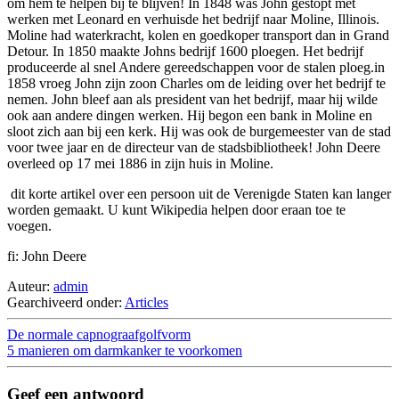
om hem te helpen bij te blijven! In 1848 was John gestopt met
werken met Leonard en verhuisde het bedrijf naar Moline, Illinois.
Moline had waterkracht, kolen en goedkoper transport dan in Grand
Detour. In 1850 maakte Johns bedrijf 1600 ploegen. Het bedrijf
produceerde al snel Andere gereedschappen voor de stalen ploeg.in
1858 vroeg John zijn zoon Charles om de leiding over het bedrijf te
nemen. John bleef aan als president van het bedrijf, maar hij wilde
ook aan andere dingen werken. Hij begon een bank in Moline en
sloot zich aan bij een kerk. Hij was ook de burgemeester van de stad
voor twee jaar en de directeur van de stadsbibliotheek! John Deere
overleed op 17 mei 1886 in zijn huis in Moline.
dit korte artikel over een persoon uit de Verenigde Staten kan langer
worden gemaakt. U kunt Wikipedia helpen door eraan toe te
voegen.
fi: John Deere
Auteur:
admin
Gearchiveerd onder:
Articles
De normale capnograafgolfvorm
5 manieren om darmkanker te voorkomen
Geef een antwoord