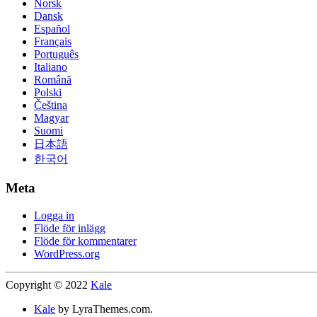
Norsk
Dansk
Español
Français
Português
Italiano
Română
Polski
Čeština
Magyar
Suomi
日本語
한국어
Meta
Logga in
Flöde för inlägg
Flöde för kommentarer
WordPress.org
Copyright © 2022
Kale
Kale
by LyraThemes.com.