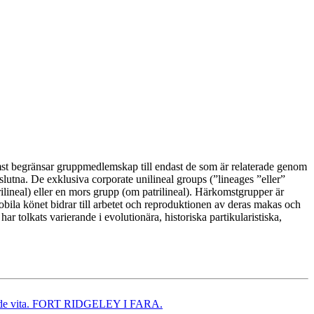
rkomst begränsar gruppmedlemskap till endast de som är relaterade genom
lutna. De exklusiva corporate unilineal groups (”lineages ”eller”
ilineal) eller en mors grupp (om patrilineal). Härkomstgrupper är
bila könet bidrar till arbetet och reproduktionen av deras makas och
 tolkats varierande i evolutionära, historiska partikularistiska,
 mot de vita. FORT RIDGELEY I FARA.