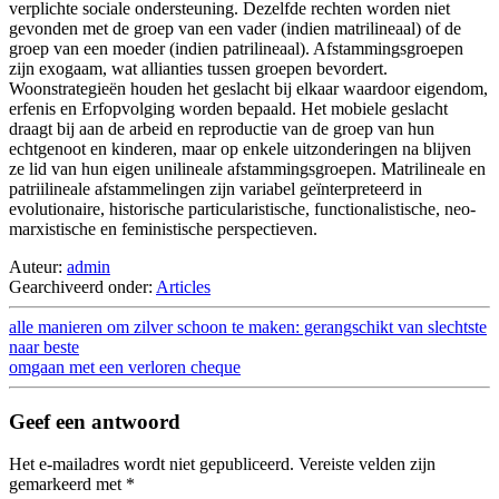
verplichte sociale ondersteuning. Dezelfde rechten worden niet
gevonden met de groep van een vader (indien matrilineaal) of de
groep van een moeder (indien patrilineaal). Afstammingsgroepen
zijn exogaam, wat allianties tussen groepen bevordert.
Woonstrategieën houden het geslacht bij elkaar waardoor eigendom,
erfenis en Erfopvolging worden bepaald. Het mobiele geslacht
draagt bij aan de arbeid en reproductie van de groep van hun
echtgenoot en kinderen, maar op enkele uitzonderingen na blijven
ze lid van hun eigen unilineale afstammingsgroepen. Matrilineale en
patriilineale afstammelingen zijn variabel geïnterpreteerd in
evolutionaire, historische particularistische, functionalistische, neo‐
marxistische en feministische perspectieven.
Auteur:
admin
Gearchiveerd onder:
Articles
alle manieren om zilver schoon te maken: gerangschikt van slechtste
naar beste
omgaan met een verloren cheque
Geef een antwoord
Het e-mailadres wordt niet gepubliceerd.
Vereiste velden zijn
gemarkeerd met
*