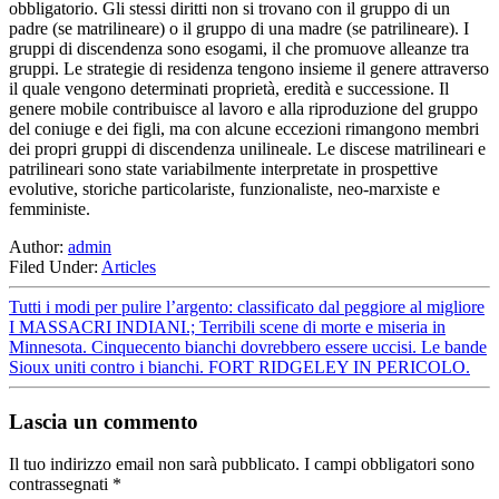
obbligatorio. Gli stessi diritti non si trovano con il gruppo di un
padre (se matrilineare) o il gruppo di una madre (se patrilineare). I
gruppi di discendenza sono esogami, il che promuove alleanze tra
gruppi. Le strategie di residenza tengono insieme il genere attraverso
il quale vengono determinati proprietà, eredità e successione. Il
genere mobile contribuisce al lavoro e alla riproduzione del gruppo
del coniuge e dei figli, ma con alcune eccezioni rimangono membri
dei propri gruppi di discendenza unilineale. Le discese matrilineari e
patrilineari sono state variabilmente interpretate in prospettive
evolutive, storiche particolariste, funzionaliste, neo‐marxiste e
femministe.
Author:
admin
Filed Under:
Articles
Tutti i modi per pulire l’argento: classificato dal peggiore al migliore
I MASSACRI INDIANI.; Terribili scene di morte e miseria in
Minnesota. Cinquecento bianchi dovrebbero essere uccisi. Le bande
Sioux uniti contro i bianchi. FORT RIDGELEY IN PERICOLO.
Lascia un commento
Il tuo indirizzo email non sarà pubblicato.
I campi obbligatori sono
contrassegnati
*