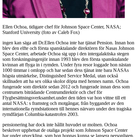
Ellen Ochoa, tidigare chef för Johnson Space Center, NASA;
Stanford University (foto av Caleb Fox)
ingen kan säga att Dr.Ellen Ochoa inte har tjänat Pension. Innan hon
blev den elfte och första spansktalande direktören för Nasas Johnson
Space Center, arbetade Ochoa sig upp i den intergalaktiska stegen
som forskningsingenjör innan 1993 blev den första spansktalande
kvinnan att flyga in i rymden. Under fyra resor loggade hon nästan
1000 timmar i omlopp och har sedan dess tjänat inte bara NASAs
högsta utmärkelse, Distinguished Service Medal, utan också
skillnaden att ha sex olika skolor döpta med hennes namn. Ochoa
fungerade som direktör sedan 2012 och fungerade innan dess som
centrumets biträdande Centrumdirektör och chef för
Flygbesättningsverksamhet.under den tiden var hon vittne till ett
antal NASA: s framsteg och motgångar, från byggandet av den
internationella rymdstationen till hennes närvaro under den tragiska
rymdfärjan Columbia-katastrofen 2003.
pensionering har dock inte hållit huvudet ur molnen. Ochoa
beskriver upphetsat de otaliga projekt som Johnson Space Center
har under utveckling, som hon hoppas kunna se lansera personligen.