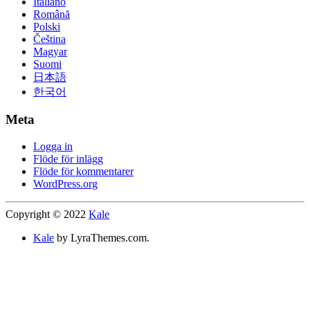
Italiano
Română
Polski
Čeština
Magyar
Suomi
日本語
한국어
Meta
Logga in
Flöde för inlägg
Flöde för kommentarer
WordPress.org
Copyright © 2022
Kale
Kale
by LyraThemes.com.