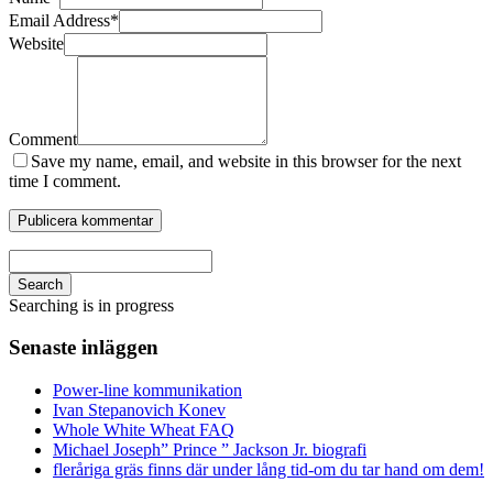
Email Address
*
Website
Comment
Save my name, email, and website in this browser for the next
time I comment.
Search
Searching is in progress
Senaste inläggen
Power-line kommunikation
Ivan Stepanovich Konev
Whole White Wheat FAQ
Michael Joseph” Prince ” Jackson Jr. biografi
fleråriga gräs finns där under lång tid-om du tar hand om dem!