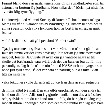
Främst bland dessa är nästa generations Orion rymdfarkoster som tar
astronauter bortom låg jordbana. Hon kallar det ” början på nästa fas
av mänsklig rymdflygning.”
i en intervju med Alumni Society diskuterar Ochoa hennes många
bidrag till vår nuvarande fas av rymdflygning, liksom hennes beslut
att gå i pension och vilka lektioner hon tar bort från en sådan unik
bransch.
vad fick ditt beslut att gå i pension? Var det svårt?
Tja, jag tror inte att själva beslutet var svårt, men när det gällde att
faktiskt lämna var det känslomässigt. Inte för att jag inte förväntade
mig det, förstås. Jag visste att även om jag väntade några år till
skulle det fortfarande vara svårt, och det var bara en bra tid för mig
personligen. Jag hade nått trettio år med NASA och min yngste son
hade just fyllt arton, så det var bara en naturlig punkt i mitt liv att
titta på nästa fas.
vilka lektioner skulle du säga att du tog från dina år som regissör?
det finns alltid två mål: Den ena utför uppdraget, och den andra tar
hand om ditt folk. Allt som jag gjorde handlade om dessa två saker
och, självklart, om du tar hand om ditt folk, du har gått en lång väg
mot att utföra uppdraget. Men som centrumdirektör kan jag inte bara