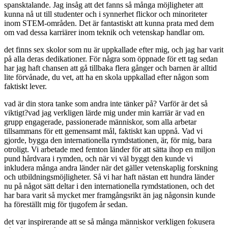
spansktalande. Jag insåg att det fanns så många möjligheter att
kunna nå ut till studenter och i synnerhet flickor och minoriteter
inom STEM-områden. Det är fantastiskt att kunna prata med dem
om vad dessa karriärer inom teknik och vetenskap handlar om.
det finns sex skolor som nu är uppkallade efter mig, och jag har varit
på alla deras dedikationer. För några som öppnade för ett tag sedan
har jag haft chansen att gå tillbaka flera gånger och barnen är alltid
lite förvånade, du vet, att ha en skola uppkallad efter någon som
faktiskt lever.
vad är din stora tanke som andra inte tänker på? Varför är det så
viktigt?vad jag verkligen lärde mig under min karriär är vad en
grupp engagerade, passionerade människor, som alla arbetar
tillsammans för ett gemensamt mål, faktiskt kan uppnå. Vad vi
gjorde, bygga den internationella rymdstationen, är, för mig, bara
otroligt. Vi arbetade med femton länder för att sätta ihop en miljon
pund hårdvara i rymden, och när vi väl byggt den kunde vi
inkludera många andra länder när det gäller vetenskaplig forskning
och utbildningsmöjligheter. Så vi har haft nästan ett hundra länder
nu på något sätt deltar i den internationella rymdstationen, och det
har bara varit så mycket mer framgångsrikt än jag någonsin kunde
ha föreställt mig för tjugofem år sedan.
det var inspirerande att se så många människor verkligen fokusera