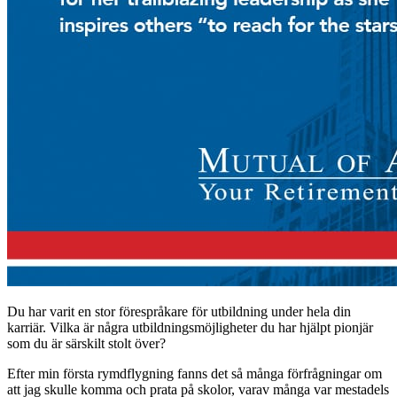
Du har varit en stor förespråkare för utbildning under hela din
karriär. Vilka är några utbildningsmöjligheter du har hjälpt pionjär
som du är särskilt stolt över?
Efter min första rymdflygning fanns det så många förfrågningar om
att jag skulle komma och prata på skolor, varav många var mestadels