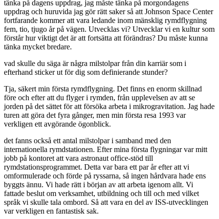
tänka på dagens uppdrag, jag måste tänka på morgondagens
uppdrag och huruvida jag gör rätt saker så att Johnson Space Center
fortfarande kommer att vara ledande inom mänsklig rymdflygning
fem, tio, tjugo år på vägen. Utvecklas vi? Utvecklar vi en kultur som
förstår hur viktigt det är att fortsätta att förändras? Du måste kunna
tänka mycket bredare.
vad skulle du säga är några milstolpar från din karriär som i
efterhand sticker ut för dig som definierande stunder?
Tja, säkert min första rymdflygning. Det finns en enorm skillnad
före och efter att du flyger i rymden, från upplevelsen av att se
jorden på det sättet för att försöka arbeta i mikrogravitation. Jag hade
turen att göra det fyra gånger, men min första resa 1993 var
verkligen ett avgörande ögonblick.
det fanns också ett antal milstolpar i samband med den
internationella rymdstationen. Efter mina första flygningar var mitt
jobb på kontoret att vara astronaut office-stöd till
rymdstationsprogrammet. Detta var bara ett par år efter att vi
omformulerade och förde på ryssarna, så ingen hårdvara hade ens
byggts ännu. Vi hade rätt i början av att arbeta igenom allt. Vi
fattade beslut om verksamhet, utbildning och till och med vilket
språk vi skulle tala ombord. Så att vara en del av ISS-utvecklingen
var verkligen en fantastisk sak.