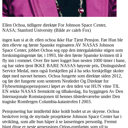
Ellen Ochoa, tidligere direktør For Johnson Space Center,
NASA; Stanford University (Bilde av caleb Fox)
ingen kan si at dr. ellen ochoa ikke Har Tjent Pensjon. Før Hun ble
den ellevte og første Spanske regissøren AV NASAS Johnson
Space Center, jobbet Ochoa seg opp den intergalaktiske stigen som
forskningsingeniør før, i 1993, ble den første Spanske kvinnen til å
fly inn i rommet. Over fire turer logget hun nesten 1000 timer i bane,
og har siden tjent IKKE BARE NASAS høyeste pris, Distinguished
Service Medal, men også forskjellen på å ha seks forskjellige skoler
døpt med navnet hennes. Ochoa fungerte som direktør siden 2012,
og før det fungerte som senterets Nestleder Og Direktør for
Flybesetningsoperasjoner.i løpet av den tiden var HUN vitne TIL
EN rekke NASAS fremskritt og tilbakeslag, fra byggingen Av Den
Internasjonale Romstasjonen til hennes tilstedeværelse under Den
tragiske Romfergen Columbia-katastrofen I 2003.
Pensjonering har imidlertid ikke holdt hodet ut av skyene. Ochoa
beskriver ivrig de myriade prosjektene Johnson Space Center har i
utvikling, som alle hun håper å se lanseringen personlig. Fremst
blant disse er neste generasjons Orion-romfartøy som vil ta