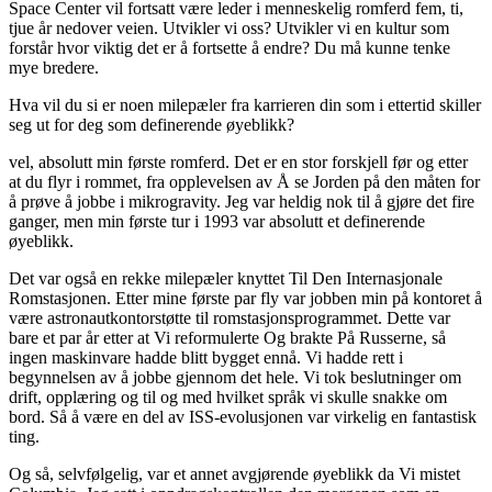
Space Center vil fortsatt være leder i menneskelig romferd fem, ti,
tjue år nedover veien. Utvikler vi oss? Utvikler vi en kultur som
forstår hvor viktig det er å fortsette å endre? Du må kunne tenke
mye bredere.
Hva vil du si er noen milepæler fra karrieren din som i ettertid skiller
seg ut for deg som definerende øyeblikk?
vel, absolutt min første romferd. Det er en stor forskjell før og etter
at du flyr i rommet, fra opplevelsen av Å se Jorden på den måten for
å prøve å jobbe i mikrogravity. Jeg var heldig nok til å gjøre det fire
ganger, men min første tur i 1993 var absolutt et definerende
øyeblikk.
Det var også en rekke milepæler knyttet Til Den Internasjonale
Romstasjonen. Etter mine første par fly var jobben min på kontoret å
være astronautkontorstøtte til romstasjonsprogrammet. Dette var
bare et par år etter at Vi reformulerte Og brakte På Russerne, så
ingen maskinvare hadde blitt bygget ennå. Vi hadde rett i
begynnelsen av å jobbe gjennom det hele. Vi tok beslutninger om
drift, opplæring og til og med hvilket språk vi skulle snakke om
bord. Så å være en del av ISS-evolusjonen var virkelig en fantastisk
ting.
Og så, selvfølgelig, var et annet avgjørende øyeblikk da Vi mistet