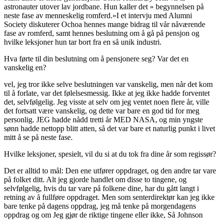
astronauter utover lav jordbane. Hun kaller det » begynnelsen på
neste fase av menneskelig romferd.»I et intervju med Alumni
Society diskuterer Ochoa hennes mange bidrag til vår nåværende
fase av romferd, samt hennes beslutning om å gå på pensjon og
hvilke leksjoner hun tar bort fra en så unik industri.
Hva førte til din beslutning om å pensjonere seg? Var det en
vanskelig en?
vel, jeg tror ikke selve beslutningen var vanskelig, men når det kom
til å forlate, var det følelsesmessig. Ikke at jeg ikke hadde forventet
det, selvfølgelig. Jeg visste at selv om jeg ventet noen flere år, ville
det fortsatt være vanskelig, og dette var bare en god tid for meg
personlig. JEG hadde nådd tretti år MED NASA, og min yngste
sønn hadde nettopp blitt atten, så det var bare et naturlig punkt i livet
mitt å se på neste fase.
Hvilke leksjoner, spesielt, vil du si at du tok fra dine år som regissør?
Det er alltid to mål: Den ene utfører oppdraget, og den andre tar vare
på folket ditt. Alt jeg gjorde handlet om disse to tingene, og
selvfølgelig, hvis du tar vare på folkene dine, har du gått langt i
retning av å fullføre oppdraget. Men som senterdirektør kan jeg ikke
bare tenke på dagens oppdrag, jeg må tenke på morgendagens
oppdrag og om Jeg gjør de riktige tingene eller ikke, Så Johnson