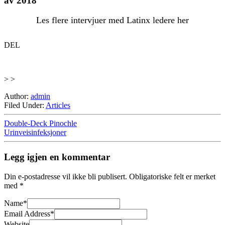
av 2018
Les flere intervjuer med Latinx ledere her
DEL
> >
Author:
admin
Filed Under:
Articles
Double-Deck Pinochle
Urinveisinfeksjoner
Legg igjen en kommentar
Din e-postadresse vil ikke bli publisert.
Obligatoriske felt er merket
med
*
Name
*
Email Address
*
Website