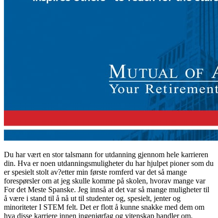
Du har vært en stor talsmann for utdanning gjennom hele karrieren
din. Hva er noen utdanningsmuligheter du har hjulpet pioner som du
er spesielt stolt av?etter min første romferd var det så mange
forespørsler om at jeg skulle komme på skolen, hvorav mange var
For det Meste Spanske. Jeg innså at det var så mange muligheter til
å være i stand til å nå ut til studenter og, spesielt, jenter og
minoriteter I STEM felt. Det er flott å kunne snakke med dem om
hva disse karriere innen ingeniørfag og vitenskap handler om.