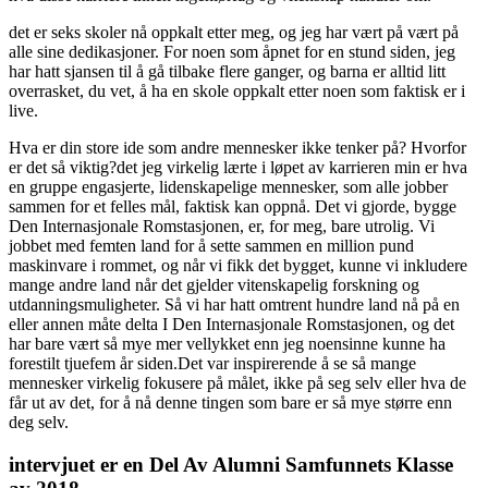
det er seks skoler nå oppkalt etter meg, og jeg har vært på vært på
alle sine dedikasjoner. For noen som åpnet for en stund siden, jeg
har hatt sjansen til å gå tilbake flere ganger, og barna er alltid litt
overrasket, du vet, å ha en skole oppkalt etter noen som faktisk er i
live.
Hva er din store ide som andre mennesker ikke tenker på? Hvorfor
er det så viktig?det jeg virkelig lærte i løpet av karrieren min er hva
en gruppe engasjerte, lidenskapelige mennesker, som alle jobber
sammen for et felles mål, faktisk kan oppnå. Det vi gjorde, bygge
Den Internasjonale Romstasjonen, er, for meg, bare utrolig. Vi
jobbet med femten land for å sette sammen en million pund
maskinvare i rommet, og når vi fikk det bygget, kunne vi inkludere
mange andre land når det gjelder vitenskapelig forskning og
utdanningsmuligheter. Så vi har hatt omtrent hundre land nå på en
eller annen måte delta I Den Internasjonale Romstasjonen, og det
har bare vært så mye mer vellykket enn jeg noensinne kunne ha
forestilt tjuefem år siden.Det var inspirerende å se så mange
mennesker virkelig fokusere på målet, ikke på seg selv eller hva de
får ut av det, for å nå denne tingen som bare er så mye større enn
deg selv.
intervjuet er en Del Av Alumni Samfunnets Klasse