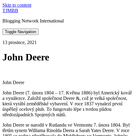
Skip to content
TJMBB
Blogging Network International
Toggle Navigation
13 prosince, 2021
John Deere
John Deere
John Deere (7. února 1804 – 17. Května 1886) byl Americký kovář
a vynálezce. Založil společnost Deere &, což je velká společnost,
která vyrábí zemědělské vybavení. V roce 1837 vynalezl první
úspěšný ocelový pluh. To fungovalo lépe s tvrdou půdou
středozápadních Spojených států.
John Deere se narodil v Rutlandu ve Vermontu 7. února 1804. Byl
třetím synem Williama Rinolda Deera a Sarah Yates Deere. V roce
1805 se rodina přestěhovala do Middlebury ve Vermontu, Johnův