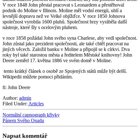
V roce 1848 John přestal pracovat s Leonardem a přestěhoval
podnik do Moline v Illinois. Moline měl vodní energii, uhlí a
levnější dopravu než ve Velké objížďce. V roce 1850 Johnova
společnost vyrobila 1600 pluhů. Společnost brzy vyráběla další
nástroje, které šly s ocelovým pluhem.
v roce 1858 požádal John svého syna Charlese, aby vedl společnost.
John zůstal jako prezident společnosti, ale také chtěl pracovat na
jiných věcech. Založil banku v Moline a připojil se k církvi. Dva
roky byl také starostou města a ředitelem Městské knihovny! John
Deere zemřel 17. května 1886 ve svém domě v Moline.
tento krátký článek o osobě ze Spojených států může být delší.
Wikipedii můžete pomoci přidáním.
fi: John Deere
Author:
admin
Filed Under:
Articles
Normální capnograph křivky
Pánem Svého Osudu
Napsat komentář