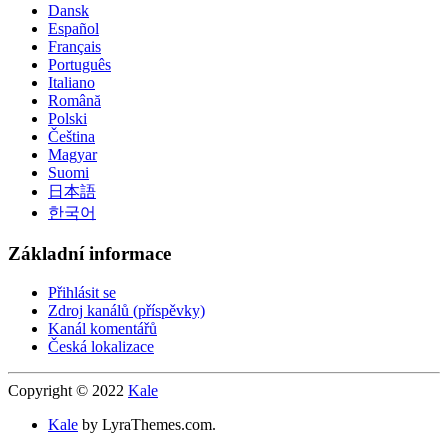
Dansk
Español
Français
Português
Italiano
Română
Polski
Čeština
Magyar
Suomi
日本語
한국어
Základní informace
Přihlásit se
Zdroj kanálů (příspěvky)
Kanál komentářů
Česká lokalizace
Copyright © 2022
Kale
Kale
by LyraThemes.com.