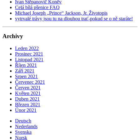
Ivan Stěpanovič Koněv
Celá bílá pšenice FAQ
Michael Joseph „Prince“ Jackson, Jr. Životopis
vytrvalé trávy jsou tu na dlouhou trať-pokud se o ně staráte!
Archivy
Leden 2022
Prosinec 2021
Listopad 2021
Říjen 2021
Září 2021
Srpen 2021
Červenec 2021
Červen 2021
Květen 2021
Duben 2021
Březen 2021
Únor 2021
Deutsch
Nederlands
Svenska
Norsk