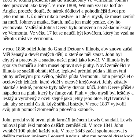
otec pracoval jako krejčí. V roce 1808, William vzal na loď do
Anglie, protože doufá, že nárok dědictví a pohodlnější život pro
jeho rodinu. Už o něm nikdo neslyšel a lidé si myslí, že musel zemřít
na moři. Johnova matka, Sarah, měla jen malé peníze, aby ho
vychovala. Vzdělání Johna Deera bylo omezeno na základní školy
ve Vermontu. Ve věku 17 let se naučil být kovářem, který ho vzal na
několik míst ve Vermontu.
v roce 1836 odjel John do Grand Detour v Illinois, aby znovu začal.
Měl ženatý a devět malých dětí, o které se měl starat. John byl
chytrý a pracovitý a snadno našel práci jako kovář. V Illinois bylo
spousta farmářů a John musel opravit své pluhy. Noví zemědělci v
Illinois se snažili obrátit těžké, lepkavá prérijní půda s litinovými
pluhy určenými pro světlo, písčitá půda Vermontu. John přemýšlel o
ocelových jehlách, které viděl v otcově krejčovství. Jehly zůstaly
hladké a lesklé, protože byly taženy drsnou kůží. John Deere přišel s
nápadem na pluh, který by fungoval. Pluh v jeho mysli byl leštěný a
lesklý a vyrobený z oceli stejně jako jehly jeho otce. Byl tvarován
tak, aby se mohl čistit, když stříhal brázdy. V roce 1837 vytvořil
svůj pluh pomocí zlomeného pilového kotouče.
John prodal svůj první pluh farmáři jménem Lewis Crandall. Lewis
miloval pluh řekl mnoho dalších zemědělců. V roce 1841 John
vyráběl 100 pluhů každý rok. V roce 1843 začal spolupracovat s
dalším mužem jménem Leonard Andrus, aby mu pomohl držet krok!