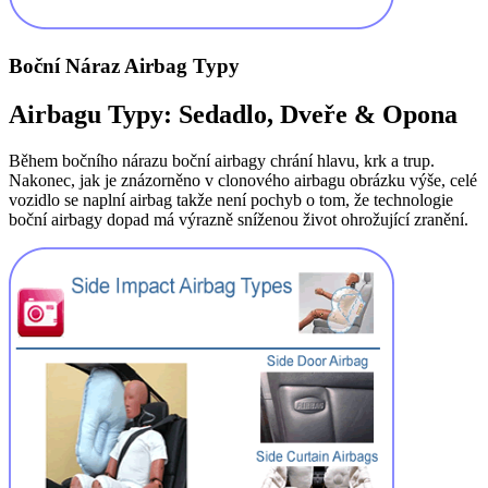
Boční Náraz Airbag Typy
Airbagu Typy: Sedadlo, Dveře & Opona
Během bočního nárazu boční airbagy chrání hlavu, krk a trup.
Nakonec, jak je znázorněno v clonového airbagu obrázku výše, celé
vozidlo se naplní airbag takže není pochyb o tom, že technologie
boční airbagy dopad má výrazně sníženou život ohrožující zranění.