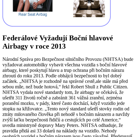
Federálové Vyžadují Boční hlavové
Airbagy v roce 2013
Národní Správa pro Bezpečnost silničního Provozu (NHTSA) bude
vyžadovat automobilky vybavit všechna vozidla s boční hlavové
airbagy, které poskytují hlavu a trup ochrana při bočním nárazu
zhroutí do roku 2013. Podle obhájců bezpečnosti to byl dobrý
začátek. „NHTSA je rozhodně na správné cestě,ale stále má před
sebou míle, než bude hotová,“ řekl Robert Shull z Public Citizen.
NHTSA vydala nové standardy tom, že airbagy se očekává, že
ušetřit 311 životů ročně a zabránit 361 vážná zranění, zejména
poranění mozku, v pády, které často dochází, když vozidlo jede
stopku na křižovatce. „Tento nový standard ušetří stovky rodin od
ztráty milovaného člověka při nehodě s bočním nárazem a navždy
zvýší laťku bezpečnosti řidičů a cestujících po celé Americe,“
uvedla ministryně dopravy Mary Peters. NHTSA odhaduje, že
pravidla přidá asi 33 dolarů na náklady na vozidlo. Nehody
osobních vozidel s bočním nárazem jsou často závažné. Představují