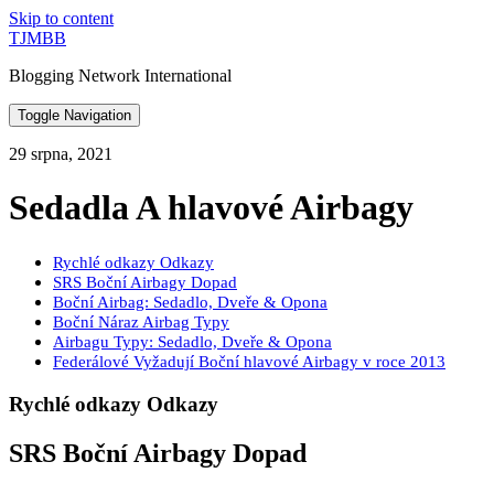
Skip to content
TJMBB
Blogging Network International
Toggle Navigation
29 srpna, 2021
Sedadla A hlavové Airbagy
Rychlé odkazy Odkazy
SRS Boční Airbagy Dopad
Boční Airbag: Sedadlo, Dveře & Opona
Boční Náraz Airbag Typy
Airbagu Typy: Sedadlo, Dveře & Opona
Federálové Vyžadují Boční hlavové Airbagy v roce 2013
Rychlé odkazy Odkazy
SRS Boční Airbagy Dopad