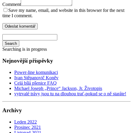
Comment
Save my name, email, and website in this browser for the next
time I comment.
Search
Searching is in progress
Nejnovější příspěvky
Power-line komunikaci
Ivan Stěpanovič Koněv
Celá bílá pšenice FAQ
Michael Joseph „Prince“ Jackson, Jr. Životopis
vytrvalé trávy jsou tu na dlouhou trať-pokud se o ně staráte!
Archivy
Leden 2022
Prosinec 2021
Listopad 2021