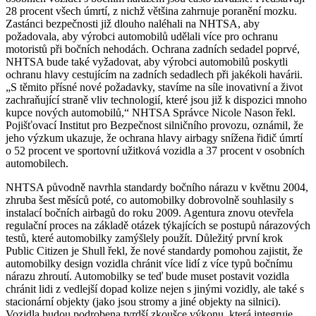
28 procent všech úmrtí, z nichž většina zahrnuje poranění mozku.
Zastánci bezpečnosti již dlouho naléhali na NHTSA, aby
požadovala, aby výrobci automobilů udělali více pro ochranu
motoristů při bočních nehodách. Ochrana zadních sedadel poprvé,
NHTSA bude také vyžadovat, aby výrobci automobilů poskytli
ochranu hlavy cestujícím na zadních sedadlech při jakékoli havárii.
„S těmito přísné nové požadavky, stavíme na síle inovativní a život
zachraňující straně vliv technologií, které jsou již k dispozici mnoho
kupce nových automobilů,“ NHTSA Správce Nicole Nason řekl.
Pojišťovací Institut pro Bezpečnost silničního provozu, oznámil, že
jeho výzkum ukazuje, že ochrana hlavy airbagy snížena řidič úmrtí
o 52 procent ve sportovní užitková vozidla a 37 procent v osobních
automobilech.
NHTSA původně navrhla standardy bočního nárazu v květnu 2004,
zhruba šest měsíců poté, co automobilky dobrovolně souhlasily s
instalací bočních airbagů do roku 2009. Agentura znovu otevřela
regulační proces na základě otázek týkajících se postupů nárazových
testů, které automobilky zamýšlely použít. Důležitý první krok
Public Citizen je Shull řekl, že nové standardy pomohou zajistit, že
automobilky design vozidla chránit více lidí z více typů bočnímu
nárazu zhroutí. Automobilky se teď bude muset postavit vozidla
chránit lidi z vedlejší dopad kolize nejen s jinými vozidly, ale také s
stacionární objekty (jako jsou stromy a jiné objekty na silnici).
Vozidla budou podrobena tvrdší zkoušce výkonu, která integruje