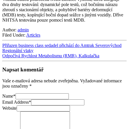
dva druhy testování: dynamické pole testů, což bočnímu nárazu
zhroutí s stacionární objekty, a pohyblivé bariéry deformující
(MDB) testy, kopírující boční dopad srážce s jinými vozidly. Dříve
NHTSA testována pouze pomocí testů MDB.
Author:
admin
Filed Under:
Articles
Přiřazen business class sedadel přichází do Amtrak Severovýchod
Regionální vlaky
Odpočívá Rychlost Metabolismu (RMR), Kalkulačka
Napsat komentář
Vaše e-mailová adresa nebude zveřejněna.
Vyžadované informace
jsou označeny
*
Name
*
Email Address
*
Website