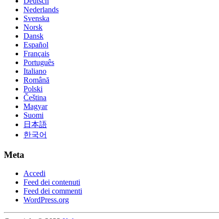
Deutsch
Nederlands
Svenska
Norsk
Dansk
Español
Français
Português
Italiano
Română
Polski
Čeština
Magyar
Suomi
日本語
한국어
Meta
Accedi
Feed dei contenuti
Feed dei commenti
WordPress.org