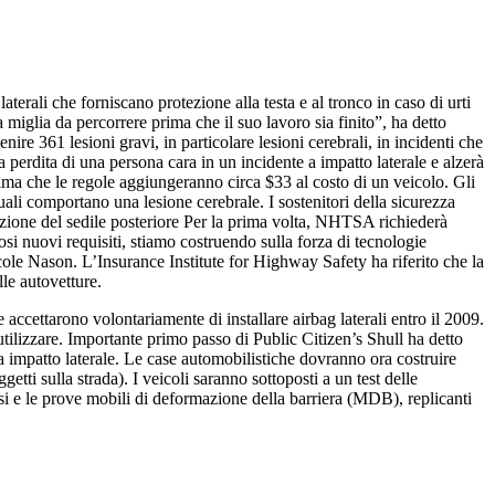
erali che forniscano protezione alla testa e al tronco in caso di urti
miglia da percorrere prima che il suo lavoro sia finito”, ha detto
e 361 lesioni gravi, in particolare lesioni cerebrali, in incidenti che
perdita di una persona cara in un incidente a impatto laterale e alzerà
tima che le regole aggiungeranno circa $33 al costo di un veicolo. Gli
quali comportano una lesione cerebrale. I sostenitori della sicurezza
tezione del sedile posteriore Per la prima volta, NHTSA richiederà
rosi nuovi requisiti, stiamo costruendo sulla forza di tecnologie
cole Nason. L’Insurance Institute for Highway Safety ha riferito che la
lle autovetture.
ccettarono volontariamente di installare airbag laterali entro il 2009.
tilizzare. Importante primo passo di Public Citizen’s Shull ha detto
da impatto laterale. Le case automobilistiche dovranno ora costruire
etti sulla strada). I veicoli saranno sottoposti a un test delle
issi e le prove mobili di deformazione della barriera (MDB), replicanti