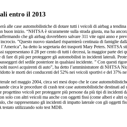
ali entro il 2013
le case automobilistiche di dotare tutti i veicoli di airbag a tendina lat
ra un buon inizio. “NHTSA è sicuramente sulla strada giusta, ma ha ancora 
fermando che gli airbag dovrebbero salvare 311 vite ogni anno e prevenir
ncrocio. ”Questo nuovo standard risparmierà centinaia di famiglie dalla 
ta l’America”, ha detto la segretaria dei trasporti Mary Peters. NHTSA s
si rappresentano il 28 per cento di tutti i decessi, la maggior parte dei 
 fare di più per proteggere gli automobilisti in incidenti laterali. Pro
passeggeri del sedile posteriore in qualsiasi incidente. ” Con questi rigo
r molti nuovi acquirenti di auto”, ha detto l’amministratore di NHTSA Ni
ridotto le morti dei conducenti del 52% nei veicoli sportivi e del 37% ne
rale nel maggio 2004, circa sei mesi dopo che le case automobilistiche a
nde circa le procedure di crash test case automobilistiche destinati ad u
e progettino veicoli per proteggere più persone da più tipi di incidenti 
n solo con altri veicoli ma anche con oggetti fissi (come alberi e altri ogg
alo, che rappresentano gli incidenti di impatto laterale con gli oggetti f
A testato utilizzando solo test MDB.