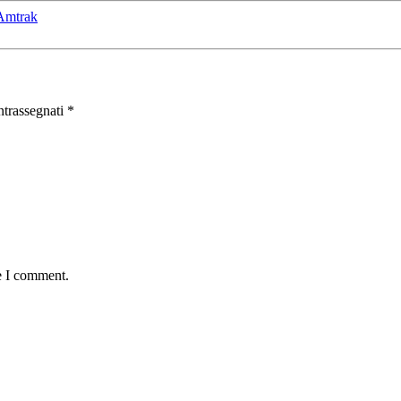
 Amtrak
ntrassegnati
*
e I comment.