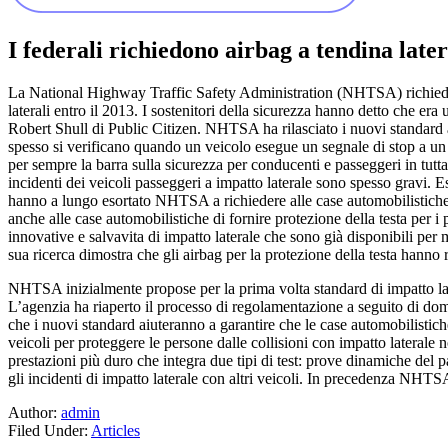
I federali richiedono airbag a tendina later
La National Highway Traffic Safety Administration (NHTSA) richiederà al
laterali entro il 2013. I sostenitori della sicurezza hanno detto che e
Robert Shull di Public Citizen. NHTSA ha rilasciato i nuovi standard af
spesso si verificano quando un veicolo esegue un segnale di stop a un i
per sempre la barra sulla sicurezza per conducenti e passeggeri in tut
incidenti dei veicoli passeggeri a impatto laterale sono spesso gravi. Es
hanno a lungo esortato NHTSA a richiedere alle case automobilistiche di
anche alle case automobilistiche di fornire protezione della testa per i 
innovative e salvavita di impatto laterale che sono già disponibili pe
sua ricerca dimostra che gli airbag per la protezione della testa hanno 
NHTSA inizialmente propose per la prima volta standard di impatto late
L’agenzia ha riaperto il processo di regolamentazione a seguito di doma
che i nuovi standard aiuteranno a garantire che le case automobilistich
veicoli per proteggere le persone dalle collisioni con impatto laterale no
prestazioni più duro che integra due tipi di test: prove dinamiche del p
gli incidenti di impatto laterale con altri veicoli. In precedenza NHTS
Author:
admin
Filed Under:
Articles