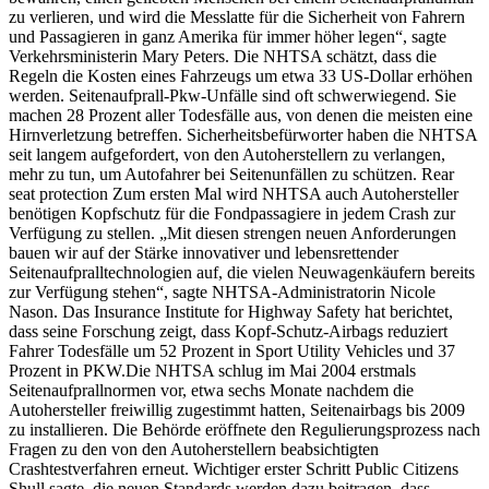
zu verlieren, und wird die Messlatte für die Sicherheit von Fahrern
und Passagieren in ganz Amerika für immer höher legen“, sagte
Verkehrsministerin Mary Peters. Die NHTSA schätzt, dass die
Regeln die Kosten eines Fahrzeugs um etwa 33 US-Dollar erhöhen
werden. Seitenaufprall-Pkw-Unfälle sind oft schwerwiegend. Sie
machen 28 Prozent aller Todesfälle aus, von denen die meisten eine
Hirnverletzung betreffen. Sicherheitsbefürworter haben die NHTSA
seit langem aufgefordert, von den Autoherstellern zu verlangen,
mehr zu tun, um Autofahrer bei Seitenunfällen zu schützen. Rear
seat protection Zum ersten Mal wird NHTSA auch Autohersteller
benötigen Kopfschutz für die Fondpassagiere in jedem Crash zur
Verfügung zu stellen. „Mit diesen strengen neuen Anforderungen
bauen wir auf der Stärke innovativer und lebensrettender
Seitenaufpralltechnologien auf, die vielen Neuwagenkäufern bereits
zur Verfügung stehen“, sagte NHTSA-Administratorin Nicole
Nason. Das Insurance Institute for Highway Safety hat berichtet,
dass seine Forschung zeigt, dass Kopf-Schutz-Airbags reduziert
Fahrer Todesfälle um 52 Prozent in Sport Utility Vehicles und 37
Prozent in PKW.Die NHTSA schlug im Mai 2004 erstmals
Seitenaufprallnormen vor, etwa sechs Monate nachdem die
Autohersteller freiwillig zugestimmt hatten, Seitenairbags bis 2009
zu installieren. Die Behörde eröffnete den Regulierungsprozess nach
Fragen zu den von den Autoherstellern beabsichtigten
Crashtestverfahren erneut. Wichtiger erster Schritt Public Citizens
Shull sagte, die neuen Standards werden dazu beitragen, dass