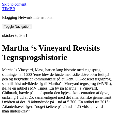
Skip to content
TJMBB
Blogging Network International
Toggle Navigation
oktober 6, 2021
Martha ‘s Vineyard Revisits
Tegnsprogshistorie
Martha’ s Vineyard, Mass, har en lang historie med tegnsprog; i
slutningen af 1600 ‘erne blev de første medfødte døve børn født på
øen og begyndte at kommunikere på et Kent, UK-baseret tegnsprog,
som til sidst udviklede sig til Martha’ s Vineyard tegnsprog (MVSL),
ifølge en artikel i MV Times. En by på Martha ‘ s Vineyard,
Chilmark, havde på et tidspunkt den højeste koncentration af døve,
omkring 1 ud af 25, sammenlignet med det amerikanske gennemsnit
i midten af det 19.århundrede på 1 ud af 5.700. En artikel fra 2015 i
Atlanterhavet siger: “noget tættere på 25 ud af 25 vidste, hvordan
man underskrev.”