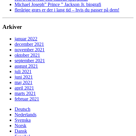
Michael Joseph” Prince ” Jackson Jr. biografi
flerårige græs er der i lang tid – hvis du passer på dem!
Arkiver
januar 2022
december 2021
november 2021
oktober 2021
september 2021
august 2021
juli 2021
juni 2021
maj 2021
april 2021
marts 2021
februar 2021
Deutsch
Nederlands
Svenska
Norsk
Dansk