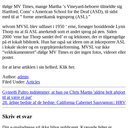
ifølge MV Times, mange Martha ‘s Vineyard-beboere tilmeldte sig
Hartford, Conn’ s American School for the Deaf (ASD), til sidst
med til at ” forme amerikansk tegnsprog (ASL).”
selvom MVSL blev udfaset i 1950 ‘ erne, forsøger bosiddende Lynn
Thorp nu at få ASL anerkendt som et andet sprog på øen. Siden
2000 ‘erne har Thorp samlet dvd’ er og lektioner, der er tilgængelige
på et lokalt bibliotek. Hun har også sat ideen om at inkorporere ASL
i lokale skoler og en sygeplejerskeforening. MVSL var ikke
“veldokumenteret”-ifølge MV Times er der ingen fotos, videoer eller
poster.
for at læse artiklen i sin helhed, Klik her.
Author:
admin
Filed Under:
Articles
Gvineth Paltro indrømmer, at hun og Chris Martin 'aldrig helt afgjort
til at være et par'
28. årlige bedste af de bedste: California Cabernet Sauvignon:: HRV
Skriv et svar
Din e-mailadresse vil ikke blive publiceret.
Krævede felter er