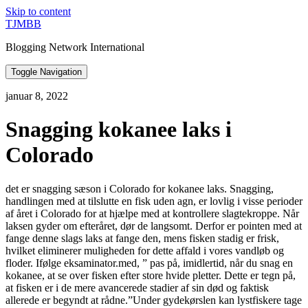
Skip to content
TJMBB
Blogging Network International
Toggle Navigation
januar 8, 2022
Snagging kokanee laks i
Colorado
det er snagging sæson i Colorado for kokanee laks. Snagging,
handlingen med at tilslutte en fisk uden agn, er lovlig i visse perioder
af året i Colorado for at hjælpe med at kontrollere slagtekroppe. Når
laksen gyder om efteråret, dør de langsomt. Derfor er pointen med at
fange denne slags laks at fange den, mens fisken stadig er frisk,
hvilket eliminerer muligheden for dette affald i vores vandløb og
floder. Ifølge eksaminator.med, ” pas på, imidlertid, når du snag en
kokanee, at se over fisken efter store hvide pletter. Dette er tegn på,
at fisken er i de mere avancerede stadier af sin død og faktisk
allerede er begyndt at rådne.”Under gydekørslen kan lystfiskere tage