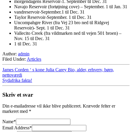
morgendagens Reservoir-1. September til Dec. 31
Navajo Reservoir (fortøjning cove) – September. 1 til Jan. 31
vandreservoir-September.1 til Dec. 31
Taylor Reservoir-September. 1 til Dec. 31
Uncompahgre River (fra Vej 23 bro ned til Ridgvej
Reservoir)- Sept. 1 til Dec. 31
Vallecito Creek (fra vildmarken ned til vejen 501 broen) –
Nov. 15 til Dec. 31
1 til Dec. 31
Author:
admin
Filed Under:
Articles
James Corden ‘ s kone Julia Carey Bio, alder, erhverv, børn,
nettoværdi
Sydafrika fakta!
Skriv et svar
Din e-mailadresse vil ikke blive publiceret.
Krævede felter er
markeret med
*
Name
*
Email Address
*