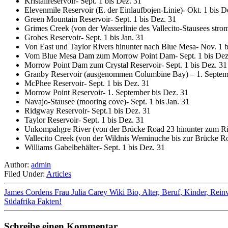
Kristallreservoir- Sept. 1 bis Dez. 31
Elevenmile Reservoir (E. der Einlaufbojen-Linie)- Okt. 1 bis D
Green Mountain Reservoir- Sept. 1 bis Dez. 31
Grimes Creek (von der Wasserlinie des Vallecito-Stausees stro
Grobes Reservoir- Sept. 1 bis Jan. 31
Von East und Taylor Rivers hinunter nach Blue Mesa- Nov. 1 b
Vom Blue Mesa Dam zum Morrow Point Dam- Sept. 1 bis Dez
Morrow Point Dam zum Crystal Reservoir- Sept. 1 bis Dez. 31
Granby Reservoir (ausgenommen Columbine Bay) – 1. Septemb
McPhee Reservoir- Sept. 1 bis Dez. 31
Morrow Point Reservoir- 1. September bis Dez. 31
Navajo-Stausee (mooring cove)- Sept. 1 bis Jan. 31
Ridgway Reservoir- Sept.1 bis Dez. 31
Taylor Reservoir- Sept. 1 bis Dez. 31
Unkompahgre River (von der Brücke Road 23 hinunter zum Rid
Vallecito Creek (von der Wildnis Weminuche bis zur Brücke R
Williams Gabelbehälter- Sept. 1 bis Dez. 31
Author:
admin
Filed Under:
Articles
James Cordens Frau Julia Carey Wiki Bio, Alter, Beruf, Kinder, Rei
Südafrika Fakten!
Schreibe einen Kommentar