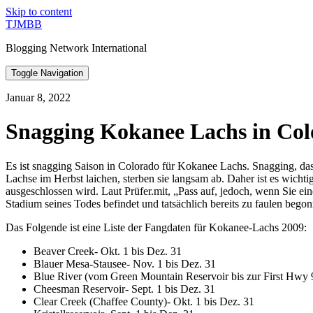
Skip to content
TJMBB
Blogging Network International
Toggle Navigation
Januar 8, 2022
Snagging Kokanee Lachs in Co
Es ist snagging Saison in Colorado für Kokanee Lachs. Snagging, das
Lachse im Herbst laichen, sterben sie langsam ab. Daher ist es wichti
ausgeschlossen wird. Laut Prüfer.mit, „Pass auf, jedoch, wenn Sie ei
Stadium seines Todes befindet und tatsächlich bereits zu faulen be
Das Folgende ist eine Liste der Fangdaten für Kokanee-Lachs 2009:
Beaver Creek- Okt. 1 bis Dez. 31
Blauer Mesa-Stausee- Nov. 1 bis Dez. 31
Blue River (vom Green Mountain Reservoir bis zur First Hwy 9
Cheesman Reservoir- Sept. 1 bis Dez. 31
Clear Creek (Chaffee County)- Okt. 1 bis Dez. 31