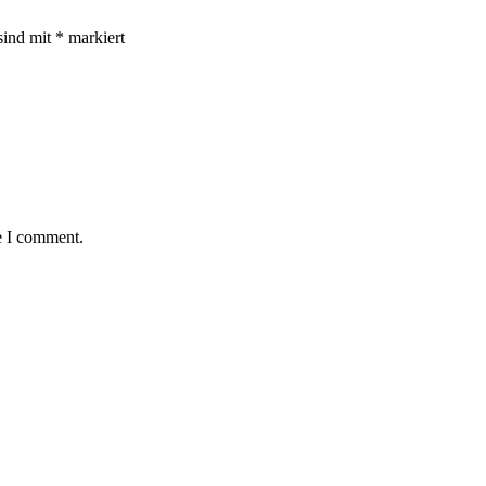
sind mit
*
markiert
e I comment.