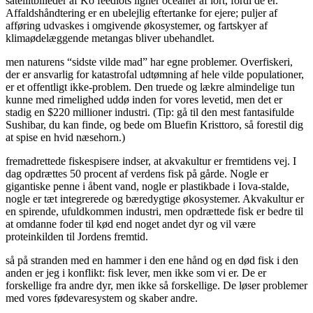
satellitbilleder af Ko feedlots ligner oceaner af lort, fordi de er.
Affaldshåndtering er en ubelejlig eftertanke for ejere; puljer af
afføring udvaskes i omgivende økosystemer, og fartskyer af
klimaødelæggende metangas bliver ubehandlet.
men naturens “sidste vilde mad” har egne problemer. Overfiskeri,
der er ansvarlig for katastrofal udtømning af hele vilde populationer,
er et offentligt ikke-problem. Den truede og lækre almindelige tun
kunne med rimelighed uddø inden for vores levetid, men det er
stadig en $220 millioner industri. (Tip: gå til den mest fantasifulde
Sushibar, du kan finde, og bede om Bluefin Kristtoro, så forestil dig
at spise en hvid næsehorn.)
fremadrettede fiskespisere indser, at akvakultur er fremtidens vej. I
dag opdrættes 50 procent af verdens fisk på gårde. Nogle er
gigantiske penne i åbent vand, nogle er plastikbade i Iova-stalde,
nogle er tæt integrerede og bæredygtige økosystemer. Akvakultur er
en spirende, ufuldkommen industri, men opdrættede fisk er bedre til
at omdanne foder til kød end noget andet dyr og vil være
proteinkilden til Jordens fremtid.
så på stranden med en hammer i den ene hånd og en død fisk i den
anden er jeg i konflikt: fisk lever, men ikke som vi er. De er
forskellige fra andre dyr, men ikke så forskellige. De løser problemer
med vores fødevaresystem og skaber andre.