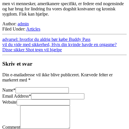
men vi mennesker, amerikanere specifikt, er federe end nogensinde
og har brug for lindring fra vores dogshit kostvaner og kronisk
sygdom. Fisk kan hjælpe.
Author:
admin
Filed Under:
Articles
advarsel: hvorfor du aldrig bør købe Buddy Pass
vil du vide med sikkerhed, Hvis din kvinde havde en orgasme?
Disse sikker Shot tegn vil hjælpe
Skriv et svar
Din e-mailadresse vil ikke blive publiceret.
Krævede felter er
markeret med
*
Name
*
Email Address
*
Website
Comment