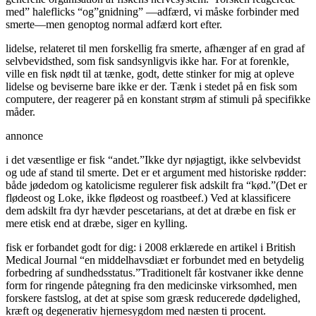
med” haleflicks “og”gnidning” —adfærd, vi måske forbinder med
smerte—men genoptog normal adfærd kort efter.
lidelse, relateret til men forskellig fra smerte, afhænger af en grad af
selvbevidsthed, som fisk sandsynligvis ikke har. For at forenkle,
ville en fisk nødt til at tænke, godt, dette stinker for mig at opleve
lidelse og beviserne bare ikke er der. Tænk i stedet på en fisk som
computere, der reagerer på en konstant strøm af stimuli på specifikke
måder.
annonce
i det væsentlige er fisk “andet.”Ikke dyr nøjagtigt, ikke selvbevidst
og ude af stand til smerte. Det er et argument med historiske rødder:
både jødedom og katolicisme regulerer fisk adskilt fra “kød.”(Det er
flødeost og Loke, ikke flødeost og roastbeef.) Ved at klassificere
dem adskilt fra dyr hævder pescetarians, at det at dræbe en fisk er
mere etisk end at dræbe, siger en kylling.
fisk er forbandet godt for dig: i 2008 erklærede en artikel i British
Medical Journal “en middelhavsdiæt er forbundet med en betydelig
forbedring af sundhedsstatus.”Traditionelt får kostvaner ikke denne
form for ringende påtegning fra den medicinske virksomhed, men
forskere fastslog, at det at spise som græsk reducerede dødelighed,
kræft og degenerativ hjernesygdom med næsten ti procent.