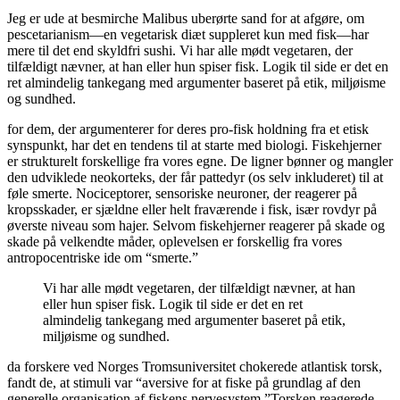
Jeg er ude at besmirche Malibus uberørte sand for at afgøre, om
pescetarianism—en vegetarisk diæt suppleret kun med fisk—har
mere til det end skyldfri sushi. Vi har alle mødt vegetaren, der
tilfældigt nævner, at han eller hun spiser fisk. Logik til side er det en
ret almindelig tankegang med argumenter baseret på etik, miljøisme
og sundhed.
for dem, der argumenterer for deres pro-fisk holdning fra et etisk
synspunkt, har det en tendens til at starte med biologi. Fiskehjerner
er strukturelt forskellige fra vores egne. De ligner bønner og mangler
den udviklede neokorteks, der får pattedyr (os selv inkluderet) til at
føle smerte. Nociceptorer, sensoriske neuroner, der reagerer på
kropsskader, er sjældne eller helt fraværende i fisk, især rovdyr på
øverste niveau som hajer. Selvom fiskehjerner reagerer på skade og
skade på velkendte måder, oplevelsen er forskellig fra vores
antropocentriske ide om “smerte.”
Vi har alle mødt vegetaren, der tilfældigt nævner, at han
eller hun spiser fisk. Logik til side er det en ret
almindelig tankegang med argumenter baseret på etik,
miljøisme og sundhed.
da forskere ved Norges Tromsuniversitet chokerede atlantisk torsk,
fandt de, at stimuli var “aversive for at fiske på grundlag af den
generelle organisation af fiskens nervesystem.”Torsken reagerede