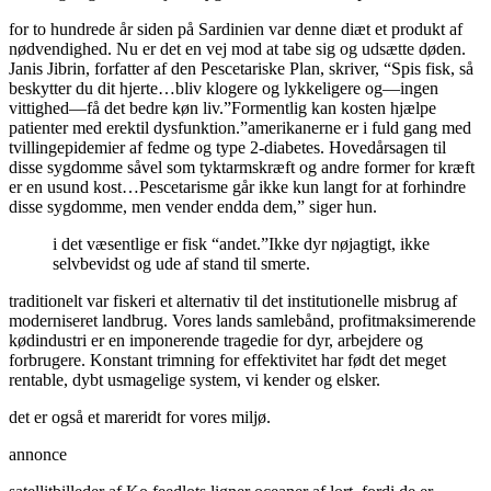
for to hundrede år siden på Sardinien var denne diæt et produkt af
nødvendighed. Nu er det en vej mod at tabe sig og udsætte døden.
Janis Jibrin, forfatter af den Pescetariske Plan, skriver, “Spis fisk, så
beskytter du dit hjerte…bliv klogere og lykkeligere og—ingen
vittighed—få det bedre køn liv.”Formentlig kan kosten hjælpe
patienter med erektil dysfunktion.”amerikanerne er i fuld gang med
tvillingepidemier af fedme og type 2-diabetes. Hovedårsagen til
disse sygdomme såvel som tyktarmskræft og andre former for kræft
er en usund kost…Pescetarisme går ikke kun langt for at forhindre
disse sygdomme, men vender endda dem,” siger hun.
i det væsentlige er fisk “andet.”Ikke dyr nøjagtigt, ikke
selvbevidst og ude af stand til smerte.
traditionelt var fiskeri et alternativ til det institutionelle misbrug af
moderniseret landbrug. Vores lands samlebånd, profitmaksimerende
kødindustri er en imponerende tragedie for dyr, arbejdere og
forbrugere. Konstant trimning for effektivitet har født det meget
rentable, dybt usmagelige system, vi kender og elsker.
det er også et mareridt for vores miljø.
annonce