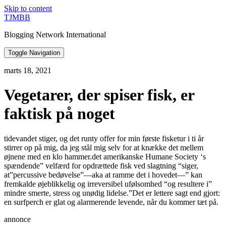
Skip to content
TJMBB
Blogging Network International
Toggle Navigation
marts 18, 2021
Vegetarer, der spiser fisk, er
faktisk på noget
tidevandet stiger, og det runty offer for min første fisketur i ti år
stirrer op på mig, da jeg stål mig selv for at knække det mellem
øjnene med en klo hammer.det amerikanske Humane Society ‘s
spændende” velfærd for opdrættede fisk ved slagtning “siger,
at”percussive bedøvelse”—aka at ramme det i hovedet—” kan
fremkalde øjeblikkelig og irreversibel ufølsomhed “og resultere i”
mindre smerte, stress og unødig lidelse.”Det er lettere sagt end gjort:
en surfperch er glat og alarmerende levende, når du kommer tæt på.
annonce