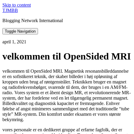
Skip to content
TJMBB
Blogging Network International
Toggle Navigation
april 1, 2021
velkommen til OpenSided MRI
velkommen til OpenSided MRI. Magnetisk resonansbilleddannelse
er en sofistikeret teknik, der skaber billeder i høj opløsning af
kroppen uden brug af røntgenstråler. Teknikken bruger en magnet
og radiofrekvensbølger, svarende til dem, der bruges i en AM/FM-
radio. Vores system er et åbent design MR, et revolutionerende MR-
system, der har fordelene ved en let tilgængelig permanent magnet.
Billedkvalitet og diagnostisk kapacitet er fremragende. Enhver
følelse af angst minimeres sammenlignet med det traditionelle “tube
style” MR-system. Din komfort under eksamen er vores største
bekymring.
vores personale er en dedikeret gruppe af erfarne fagfolk, der er