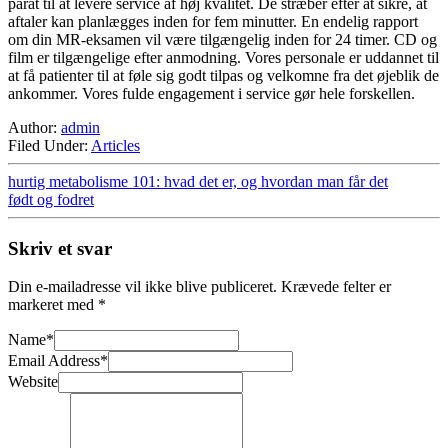
parat til at levere service af høj kvalitet. De stræber efter at sikre, at
aftaler kan planlægges inden for fem minutter. En endelig rapport
om din MR-eksamen vil være tilgængelig inden for 24 timer. CD og
film er tilgængelige efter anmodning. Vores personale er uddannet til
at få patienter til at føle sig godt tilpas og velkomne fra det øjeblik de
ankommer. Vores fulde engagement i service gør hele forskellen.
Author:
admin
Filed Under:
Articles
hurtig metabolisme 101: hvad det er, og hvordan man får det
født og fodret
Skriv et svar
Din e-mailadresse vil ikke blive publiceret.
Krævede felter er
markeret med
*
Name
*
Email Address
*
Website