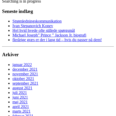
Searching is in progress
Seneste indlæg
Strømledningskommunikation
Ivan Stepanovich Konev
Hel hvid hvede ofte stillede spørgsmål
Michael Joseph” Prince ” Jackson Jr. biografi
flerårige græs er der i lang tid – hvis du passer på dem!
Arkiver
januar 2022
december 2021
november 2021
oktober 2021
september 2021
august 2021
juli 2021
juni 2021
maj 2021
april 2021
marts 2021
februar 2021