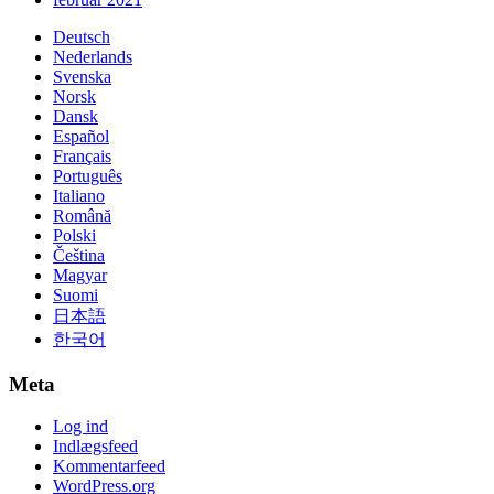
Deutsch
Nederlands
Svenska
Norsk
Dansk
Español
Français
Português
Italiano
Română
Polski
Čeština
Magyar
Suomi
日本語
한국어
Meta
Log ind
Indlægsfeed
Kommentarfeed
WordPress.org